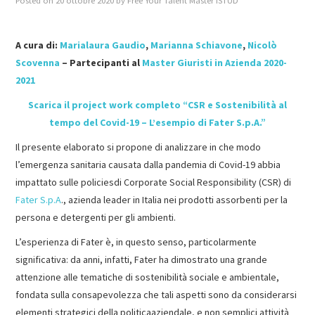
Posted on
20 ottobre 2020
by
Free Your Talent Master ISTUD
MASTER IN FOOD & BEVERAGE
A cura di:
Marialaura Gaudio
,
Marianna Schiavone
,
Nicolò
Scovenna
– Partecipanti al
Master Giuristi in Azienda 2020-
GIURISTI IN AZIENDA
2021
TUTTI
Scarica il project work completo “CSR e Sostenibilità al
tempo del Covid-19 – L’esempio di Fater S.p.A.”
Il presente elaborato si propone di analizzare in che modo
l’emergenza sanitaria causata dalla pandemia di Covid-19 abbia
impattato sulle policiesdi Corporate Social Responsibility (CSR) di
Fater S.p.A
., azienda leader in Italia nei prodotti assorbenti per la
persona e detergenti per gli ambienti.
L’esperienza di Fater è, in questo senso, particolarmente
significativa: da anni, infatti, Fater ha dimostrato una grande
attenzione alle tematiche di sostenibilità sociale e ambientale,
fondata sulla consapevolezza che tali aspetti sono da considerarsi
elementi strategici della politicaaziendale, e non semplici attività