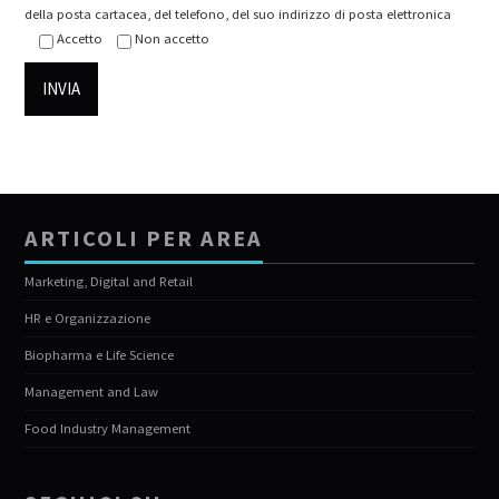
della posta cartacea, del telefono, del suo indirizzo di posta elettronica
Accetto
Non accetto
ARTICOLI PER AREA
Marketing, Digital and Retail
HR e Organizzazione
Biopharma e Life Science
Management and Law
Food Industry Management