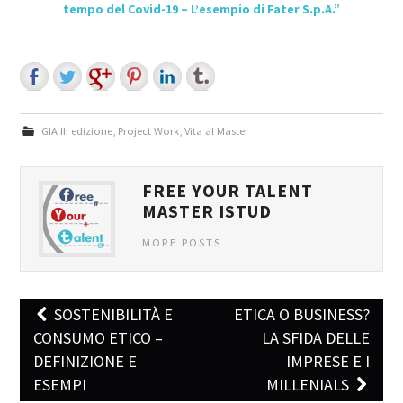
tempo del Covid-19 – L’esempio di Fater S.p.A.”
GIA III edizione
,
Project Work
,
Vita al Master
FREE YOUR TALENT
MASTER ISTUD
MORE POSTS
SOSTENIBILITÀ E
ETICA O BUSINESS?
Post navigation
CONSUMO ETICO –
LA SFIDA DELLE
DEFINIZIONE E
IMPRESE E I
ESEMPI
MILLENIALS