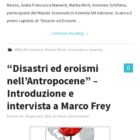
Renzo, Giulia Francesca Manenti, Mattia Mich, Antonino Schifano,
partecipanti del Master Scienziati in Azienda XXI edizione. Scarica il
primo capitolo di “Disastri ed Eroismi…
Continue Reading
→
MSIA XXI edizione
,
Project Work
,
Scienziati in Azienda
“Disastri ed eroismi
0
nell’Antropocene” –
Introduzione e
intervista a Marco Frey
Posted on
29 gennaio 2021
by
Maria Giulia Marini