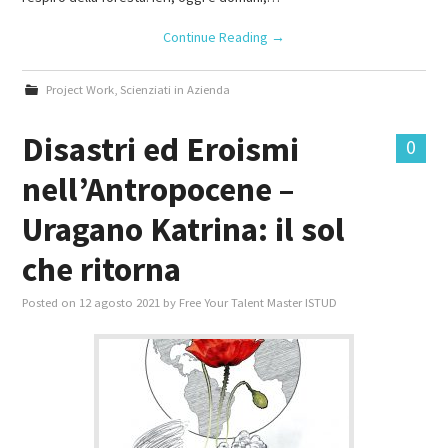
Continue Reading
→
Project Work
,
Scienziati in Azienda
Disastri ed Eroismi
0
nell’Antropocene –
Uragano Katrina: il sol
che ritorna
Posted on
12 agosto 2021
by
Free Your Talent Master ISTUD