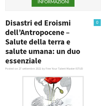
Disastri ed Eroismi
0
dell’Antropocene –
Salute della terra e
salute umana: un duo
essenziale
Posted on
27 settembre 2021
by
Free Your Talent Master ISTUD