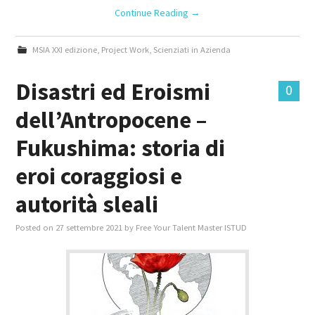
Continue Reading
→
MSIA XXI edizione
,
Project Work
,
Scienziati in Azienda
Disastri ed Eroismi
0
dell’Antropocene –
Fukushima: storia di
eroi coraggiosi e
autorità sleali
Posted on
27 settembre 2021
by
Free Your Talent Master ISTUD