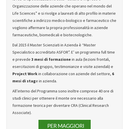
Organizzazione delle aziende che operano nel mondo del
MASTER IN FOOD & BEVERAGE
Life Sciences” e si rivolge a laureati di alto profilo in materie
scientifiche a indirizzo medico-biologico e farmaceutico che
GIURISTI IN AZIENDA
vogliono affermare la propria professionalità in aziende
farmaceutiche, biomedicali e biotecnologiche.
TUTTI
Dal 2015 il Master Scienziati in Azienda è “Master
Specialistico accreditato ASFOR”. E’ un programma full time
e prevede
3 mesi di formazione
in aula (lezioni frontali,
esercitazioni di gruppo, testimonianze e visite aziendali) e
Project Work
in collaborazione con aziende del settore,
6
mesi di stag
e in azienda.
All’interno del Programma sono inoltre comprese 40 ore di
studi clinici per ottenere il monte ore necessario alla
formazione teorica per diventare CRA (Clinical Research
Associate).