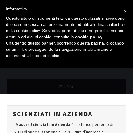
Informativa
×
Questo sito o gli strumenti terzi da questo utilizzati si avvalgono
di cookie necessari al funzionamento ed utili alle finalità illustrate
nella cookie policy. Se vuoi saperne di più o negare il consenso
a tutti o ad alcuni cookie, consulta la
cookie policy
.
Chiudendo questo banner, scorrendo questa pagina, cliccando
su un link o proseguendo la navigazione in altra maniera,
acconsenti all’uso dei cookie.
MENU
MASTER RISORSE UMANE
SCIENZIATI IN AZIENDA
MASTER MARKETING & RETAIL
Il
Master Scienziati in Azienda
è lo storico percorso di
SCIENZIATI IN AZIENDA
ISTUD di specializzazione sulla “Cultura d’Impresa e