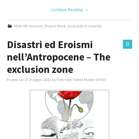
Continue Reading
→
MSIA XXI edizione
,
Project Work
,
Scienziati in Azienda
Disastri ed Eroismi
0
nell’Antropocene – The
exclusion zone
Posted on
27 maggio 2021
by
Free Your Talent Master ISTUD