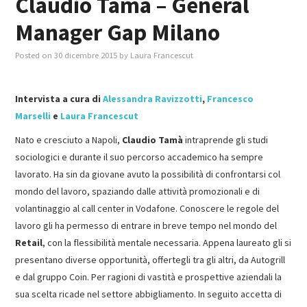
Claudio Tamà – General
Manager Gap Milano
MASTER IN FOOD & BEVERAGE
Posted on
30 dicembre 2015
by
Laura Francescut
GIURISTI IN AZIENDA
Intervista a cura di
Alessandra Ravizzotti
,
Francesco
TUTTI
Marselli
e
Laura Francescut
Nato e cresciuto a Napoli,
Claudio Tamà
intraprende gli studi
sociologici e durante il suo percorso accademico ha sempre
lavorato. Ha sin da giovane avuto la possibilità di confrontarsi col
mondo del lavoro, spaziando dalle attività promozionali e di
volantinaggio al call center in Vodafone. Conoscere le regole del
lavoro gli ha permesso di entrare in breve tempo nel mondo del
Retail
, con la flessibilità mentale necessaria. Appena laureato gli si
presentano diverse opportunità, offertegli tra gli altri, da Autogrill
e dal gruppo Coin. Per ragioni di vastità e prospettive aziendali la
sua scelta ricade nel settore abbigliamento. In seguito accetta di