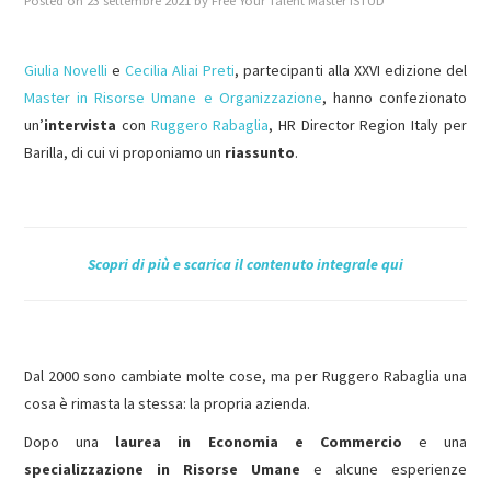
Posted on
23 settembre 2021
by
Free Your Talent Master ISTUD
MASTER IN FOOD & BEVERAGE
Giulia Novelli
e
Cecilia Aliai Preti
, partecipanti alla XXVI edizione del
Master in Risorse Umane e Organizzazione
, hanno confezionato
GIURISTI IN AZIENDA
un’
intervista
con
Ruggero Rabaglia
, HR Director Region Italy per
Barilla, di cui vi proponiamo un
riassunto
.
TUTTI
Scopri di più e scarica il contenuto integrale qui
Dal 2000 sono cambiate molte cose, ma per Ruggero Rabaglia una
cosa è rimasta la stessa: la propria azienda.
Dopo una
laurea in Economia e Commercio
e una
specializzazione in Risorse Umane
e alcune esperienze