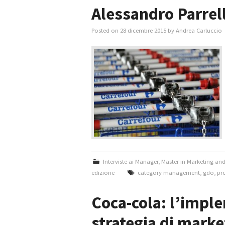
Alessandro Parrell
Posted on
28 dicembre 2015
by
Andrea Carluccio
Interviste ai Manager
,
Master in Marketing an
edizione
category management
,
gdo
,
pr
Coca-cola: l’impl
strategia di marke