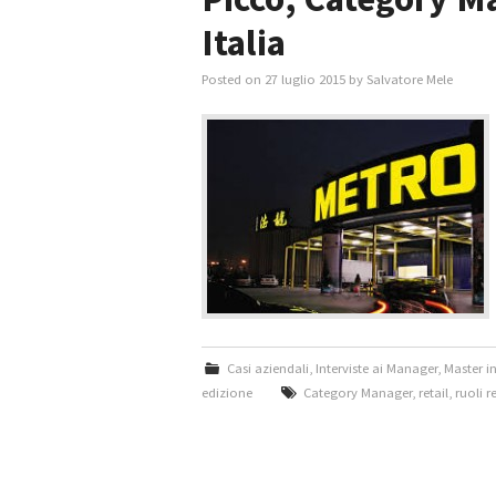
Italia
Posted on
27 luglio 2015
by
Salvatore Mele
Casi aziendali
,
Interviste ai Manager
,
Master i
edizione
Category Manager
,
retail
,
ruoli re
Post navigation