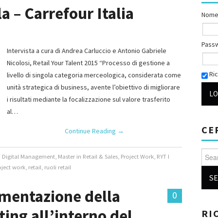
a – Carrefour Italia
Nome
Pass
Intervista a cura di Andrea Carluccio e Antonio Gabriele
Nicolosi, Retail Your Talent 2015 “Processo di gestione a
Ric
livello di singola categoria merceologica, considerata come
unità strategica di business, avente l’obiettivo di migliorare
i risultati mediante la focalizzazione sul valore trasferito
al…
CE
Continue Reading
→
Searc
d Digital Management
,
Master in Retail & Sales
,
Project Work
,
RYT I
oject work
,
retail
,
ruoli retail
ementazione della
0
ting all’interno del
RI