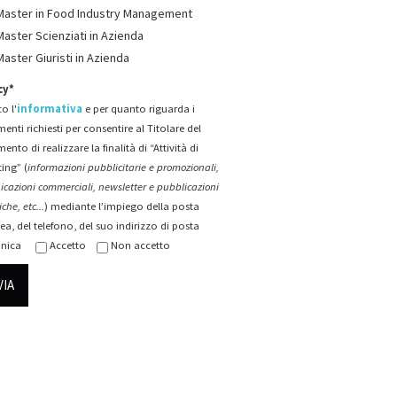
Master in Food Industry Management
Master Scienziati in Azienda
Master Giuristi in Azienda
cy*
o l'
informativa
e per quanto riguarda i
menti richiesti per consentire al Titolare del
mento di realizzare la finalità di “Attività di
ing” (
informazioni pubblicitarie e promozionali,
cazioni commerciali, newsletter e pubblicazioni
che, etc...
) mediante l’impiego della posta
ea, del telefono, del suo indirizzo di posta
onica
Accetto
Non accetto