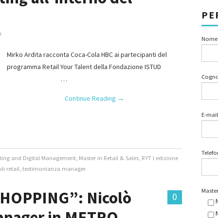
PE
i
Nome
Mirko Ardita racconta Coca-Cola HBC ai partecipanti del
programma Retail Your Talent della Fondazione ISTUD
Cogn
…
Continue Reading
→
E-mail
Telef
eting and Digital Management
,
Master in Retail & Sales
,
RYT I edizione
li retail
,
testimonianza manager
Master
SHOPPING”: Nicolò
0
Manager in METRO