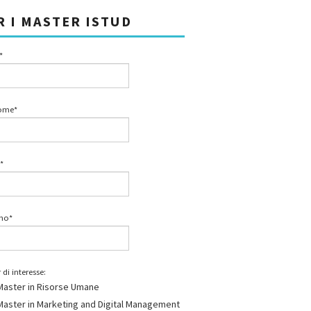
R I MASTER ISTUD
*
ome*
*
ono*
 di interesse:
Master in Risorse Umane
Master in Marketing and Digital Management