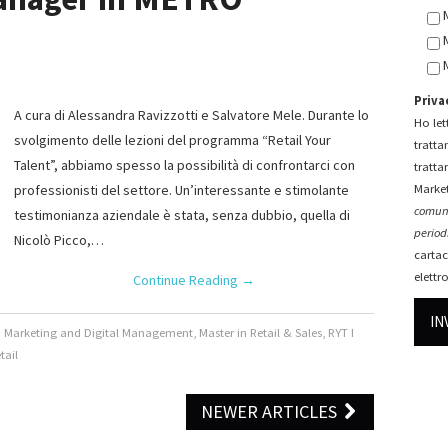
Priva
A cura di Alessandra Ravizzotti e Salvatore Mele. Durante lo
Ho lett
svolgimento delle lezioni del programma “Retail Your
tratta
Talent”, abbiamo spesso la possibilità di confrontarci con
tratta
professionisti del settore. Un’interessante e stimolante
Market
comuni
testimonianza aziendale è stata, senza dubbio, quella di
periodi
Nicolò Picco,…
cartac
elettr
Continue Reading
→
n Marketing and Digital Management
,
Master in Retail & Sales
,
RYT I
tail
NEWER ARTICLES