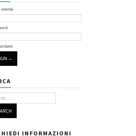
 utente
word
ordami
RCA
h for:
CHIEDI INFORMAZIONI