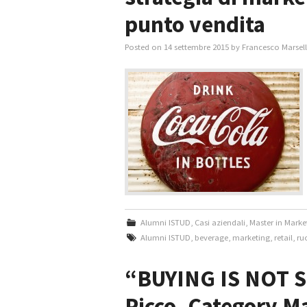
punto vendita
Posted on
14 settembre 2015
by
Francesco Marsell
Alumni ISTUD
,
Casi aziendali
,
Master in Mark
Alumni ISTUD
,
beverage
,
marketing
,
retail
,
ruo
“BUYING IS NOT 
Picco, Category 