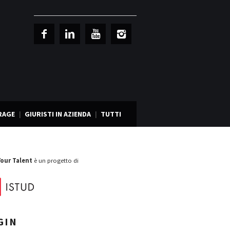
RAGE
GIURISTI IN AZIENDA
TUTTI
Your Talent
è un progetto di
GIN