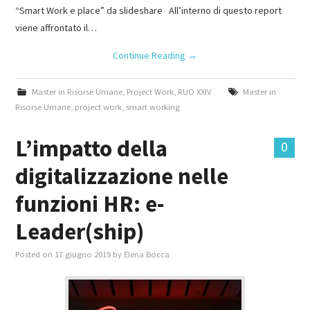
“Smart Work e place” da slideshare All’interno di questo report
viene affrontato il…
Continue Reading
→
Master in Risorse Umane
,
Project Work
,
RUO XXIV
Master in
Risorse Umane
,
project work
,
smart working
L’impatto della
0
digitalizzazione nelle
funzioni HR: e-
Leader(ship)
Posted on
17 giugno 2019
by
Elena Bocca