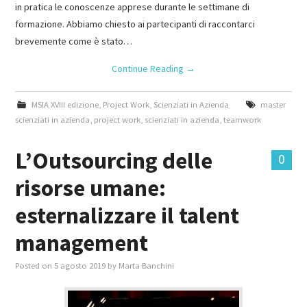
in pratica le conoscenze apprese durante le settimane di
formazione. Abbiamo chiesto ai partecipanti di raccontarci
brevemente come è stato…
Continue Reading
→
MSIA XVIII edizione
,
Project Work
,
Scienziati in Azienda
master
scienziati in azienda
,
project work
,
scienziati in azienda
,
teamwork
L’Outsourcing delle
0
risorse umane:
esternalizzare il talent
management
Posted on
5 agosto 2019
by
Marta Banchini