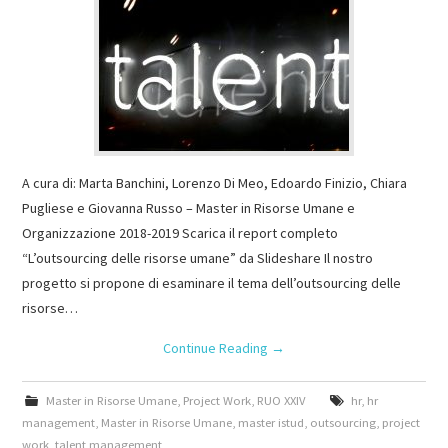
A cura di: Marta Banchini, Lorenzo Di Meo, Edoardo Finizio, Chiara
Pugliese e Giovanna Russo – Master in Risorse Umane e
Organizzazione 2018-2019 Scarica il report completo
“L’outsourcing delle risorse umane” da Slideshare Il nostro
progetto si propone di esaminare il tema dell’outsourcing delle
risorse…
Continue Reading
→
Master in Risorse Umane
,
Project Work
,
RUO XXIV
hr
,
hr
management
,
Master in Risorse Umane
,
master istud
,
outsourcing
,
project
work
,
talent management