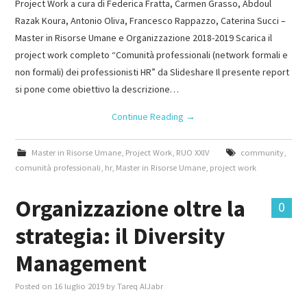
Project Work a cura di Federica Fratta, Carmen Grasso, Abdoul
Razak Koura, Antonio Oliva, Francesco Rappazzo, Caterina Succi –
Master in Risorse Umane e Organizzazione 2018-2019 Scarica il
project work completo “Comunità professionali (network formali e
non formali) dei professionisti HR” da Slideshare Il presente report
si pone come obiettivo la descrizione…
Continue Reading
→
Master in Risorse Umane
,
Project Work
,
RUO XXIV
community
,
comunità professionali
,
hr
,
Master in Risorse Umane
,
project work
Organizzazione oltre la
0
strategia: il Diversity
Management
Posted on
16 luglio 2019
by
Tareq AlJabr