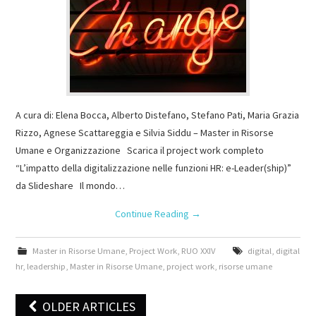
A cura di: Elena Bocca, Alberto Distefano, Stefano Pati, Maria Grazia
Rizzo, Agnese Scattareggia e Silvia Siddu – Master in Risorse
Umane e Organizzazione Scarica il project work completo
“L’impatto della digitalizzazione nelle funzioni HR: e-Leader(ship)”
da Slideshare Il mondo…
Continue Reading
→
Master in Risorse Umane
,
Project Work
,
RUO XXIV
digital
,
digital
hr
,
leadership
,
Master in Risorse Umane
,
project work
,
risorse umane
OLDER ARTICLES