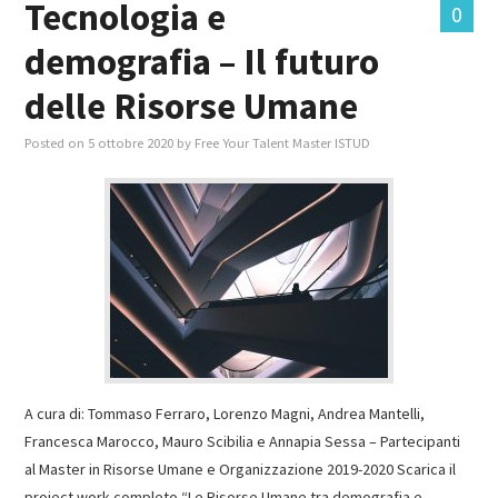
Tecnologia e
0
demografia – Il futuro
MASTER IN FOOD & BEVERAGE
delle Risorse Umane
GIURISTI IN AZIENDA
Posted on
5 ottobre 2020
by
Free Your Talent Master ISTUD
TUTTI
A cura di: Tommaso Ferraro, Lorenzo Magni, Andrea Mantelli,
Francesca Marocco, Mauro Scibilia e Annapia Sessa – Partecipanti
al Master in Risorse Umane e Organizzazione 2019-2020 Scarica il
project work completo “Le Risorse Umane tra demografia e