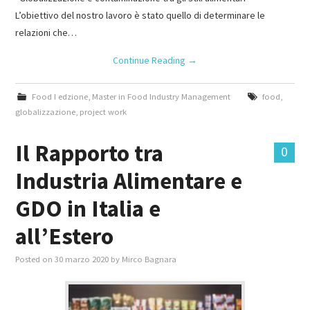
L’obiettivo del nostro lavoro è stato quello di determinare le
relazioni che…
Continue Reading
→
Food I edzione
,
Master in Food Industry Management
food
,
globalizzazione
,
project work
Il Rapporto tra
0
Industria Alimentare e
GDO in Italia e
all’Estero
Posted on
30 marzo 2020
by
Mirco Bagnara