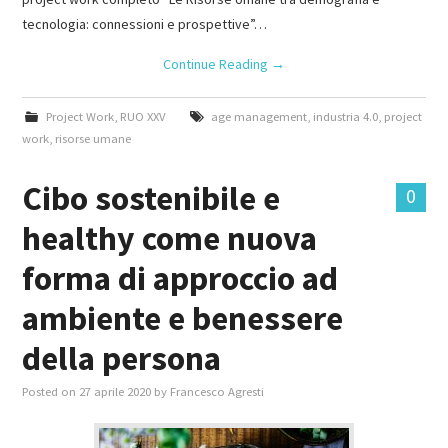
tecnologia: connessioni e prospettive”…
Continue Reading
→
Project Work
,
RUO XXV
age management
,
industria 4.0
,
project
work
,
risorse umane
Cibo sostenibile e
0
healthy come nuova
forma di approccio ad
ambiente e benessere
della persona
Posted on
27 aprile 2020
by
Francesco Agresti