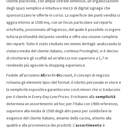
cliente piacevole, con ampie vetrate luminose, un’organizzazione
degli spazi semplice e intuitiva e mezzi di digital signage che
sponsorizzano le offerte in corso. La superficie dei punti vendita si
aggira intorno ai 1500 mq, con un focus particolare sul reparto
ortofrutta, posizionato all’ingresso, dal quale è possibile scorgere
tutta la profondità del punto vendita e offre una visione completa
dei reparti. Tutto è stato studiato nei minimi dettagli: analizzando la
statura media del cliente italiano, continua Postinghel, si è deciso
di strutturare gli scaffali ad un’altezza non superiore a 1,7 m
rendendo più agevole la shopping experience.
Fedele all’acronimo
Al
brecht-
Di
scount, il concept di negozio
richiama gli elementi tipici del format: il ridotto personale in store e
la semplicità espositiva garantiscono costi minori che si traducono
per il cliente in Every-Day-Low-Prices. Il richiamo alla
semplicità
determina un assortimento ad hoc per l’Italia con 1900 referenze,
superiore alla media di 1500 degli altri paesi per soddisfare le
esigenze del cliente italiano, amante della cucina, attento alla
qualità e alla provenienza dei prodotti. L’
assortimento
è