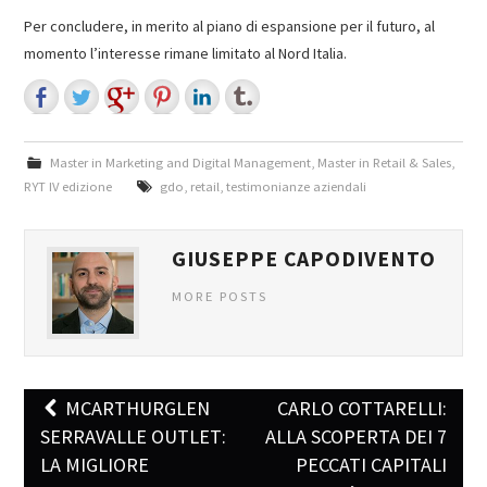
Per concludere, in merito al piano di espansione per il futuro, al
momento l’interesse rimane limitato al Nord Italia.
Master in Marketing and Digital Management
,
Master in Retail & Sales
,
RYT IV edizione
gdo
,
retail
,
testimonianze aziendali
GIUSEPPE CAPODIVENTO
MORE POSTS
MCARTHURGLEN
CARLO COTTARELLI:
Post navigation
SERRAVALLE OUTLET:
ALLA SCOPERTA DEI 7
LA MIGLIORE
PECCATI CAPITALI