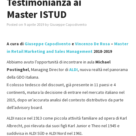
Testimonianza ai
Master ISTUD
MASTER IN FOOD & BEVERAGE
Posted on
9 aprile 2019
by
Giuseppe Capodivento
GIURISTI IN AZIENDA
A cura di
Giuseppe Capodivento
e
Vincenzo De Rosa
–
Master
TUTTI
in Retail Marketing and Sales Management
2018-2019
Abbiamo avuto l’opportunità di incontrare in aula
Michael
Postinghel
, Managing Director di
ALDI
, nuova realtà nel panorama
della GDO italiana.
Il colosso tedesco del discount, già presente in 11 paesi e 4
continenti, matura la decisione di entrare nel mercato italiano nel
2015, dopo un’accurata analisi del contesto distributivo da parte
dell’advisory board.
ALDI nasce nel 1913 come piccola attività familiare ad opera di Karl
Albrecht, poi rilevata dai suoi figli Karl Junior e Theo nel 1945 e
suddivisa in ALDI SÜD e ALDI Nord nel 1961.