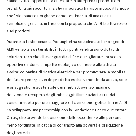
hanno avuto l’opportunità di testare in anteprima i prodotti del
brand. Una più recente iniziativa mediatica ha visto invece il famoso
chef Alessandro Borghese come testimonial di una cucina
semplice e genuina, in linea con la proposta che ALDI fa attraverso i
suoi prodotti.
Durante la testimonianza Postinghel ha sottolineato l’impegno di
ALDI verso la
sostenibilità
. Tutti i punti vendita sono dotati di
soluzioni tecniche all’avanguardia al fine di migliorare i processi
operativi e ridurre l’impatto ecologico connesso alle attività
svolte: colonnine di ricarica elettriche per promuovere la mobilità
del futuro; energia verde prodotta esclusivamente da acqua, sole
e aria; gestione sostenibile dei rifiuti attraverso misure di
riduzione e recupero degli imballaggi; illuminazioni a LED dai
consumi ridotti per una maggiore efficienza energetica. Infine ALDI
ha sviluppato una partnership con la Fondazione Banco Alimentare
Onlus, che prevede la donazione delle eccedenze alle persone
meno fortunate, in ottica di contrasto alla povertà e di riduzione
degli sprechi.