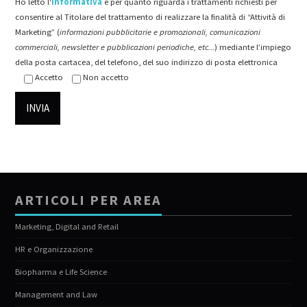
Ho letto l'
informativa
e per quanto riguarda i trattamenti richiesti per
consentire al Titolare del trattamento di realizzare la finalità di “Attività di
Marketing” (
informazioni pubblicitarie e promozionali, comunicazioni
commerciali, newsletter e pubblicazioni periodiche, etc...
) mediante l’impiego
della posta cartacea, del telefono, del suo indirizzo di posta elettronica
Accetto
Non accetto
ARTICOLI PER AREA
Marketing, Digital and Retail
HR e Organizzazione
Biopharma e Life Science
Management and Law