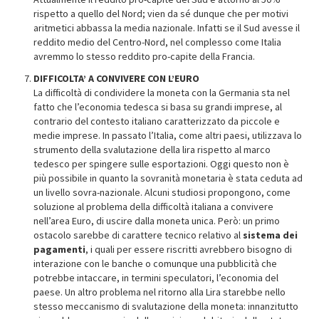
rispetto a quello del Nord; vien da sé dunque che per motivi
aritmetici abbassa la media nazionale. Infatti se il Sud avesse il
reddito medio del Centro-Nord, nel complesso come Italia
avremmo lo stesso reddito pro-capite della Francia.
DIFFICOLTA’ A CONVIVERE CON L’EURO
La difficoltà di condividere la moneta con la Germania sta nel
fatto che l’economia tedesca si basa su grandi imprese, al
contrario del contesto italiano caratterizzato da piccole e
medie imprese. In passato l’Italia, come altri paesi, utilizzava lo
strumento della svalutazione della lira rispetto al marco
tedesco per spingere sulle esportazioni. Oggi questo non è
più possibile in quanto la sovranità monetaria è stata ceduta ad
un livello sovra-nazionale. Alcuni studiosi propongono, come
soluzione al problema della difficoltà italiana a convivere
nell’area Euro, di uscire dalla moneta unica. Però: un primo
ostacolo sarebbe di carattere tecnico relativo al
sistema dei
pagamenti
, i quali per essere riscritti avrebbero bisogno di
interazione con le banche o comunque una pubblicità che
potrebbe intaccare, in termini speculatori, l’economia del
paese. Un altro problema nel ritorno alla Lira starebbe nello
stesso meccanismo di svalutazione della moneta: innanzitutto