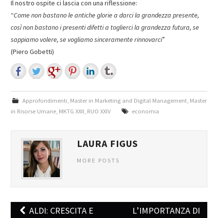
Il nostro ospite ci lascia con una riflessione:
“
Come non bastano le antiche glorie a darci la grandezza presente,
così non bastano i presenti difetti a toglierci la grandezza futura, se
sappiamo volere, se vogliamo sinceramente rinnovarci
”
(Piero Gobetti)
Approfondimenti
,
Master in Marketing and Digital Management
,
Master
in Risorse Umane
,
MKTG XXII
,
RUO XXIV
economia
LAURA FIGUS
MORE POSTS
ALDI: CRESCITA E
L’IMPORTANZA DI