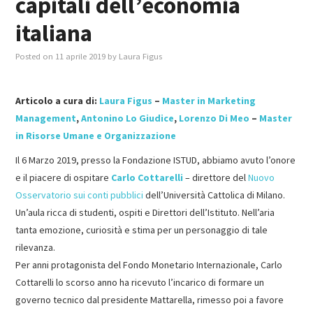
capitali dell’economia
italiana
MASTER IN FOOD & BEVERAGE
Posted on
11 aprile 2019
by
Laura Figus
GIURISTI IN AZIENDA
Articolo a cura di:
Laura Figus
–
Master in Marketing
TUTTI
Management
,
Antonino Lo Giudice
,
Lorenzo Di Meo
–
Master
in Risorse Umane e Organizzazione
Il 6 Marzo 2019, presso la Fondazione ISTUD, abbiamo avuto l’onore
e il piacere di ospitare
Carlo Cottarelli
– direttore del
Nuovo
Osservatorio sui conti pubblici
dell’Università Cattolica di Milano.
Un’aula ricca di studenti, ospiti e Direttori dell’Istituto. Nell’aria
tanta emozione, curiosità e stima per un personaggio di tale
rilevanza.
Per anni protagonista del Fondo Monetario Internazionale, Carlo
Cottarelli lo scorso anno ha ricevuto l’incarico di formare un
governo tecnico dal presidente Mattarella, rimesso poi a favore