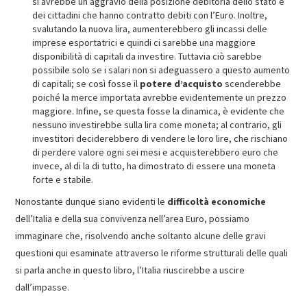
si avrebbe un aggravio della posizione debitoria dello stato e
dei cittadini che hanno contratto debiti con l’Euro. Inoltre,
svalutando la nuova lira, aumenterebbero gli incassi delle
imprese esportatrici e quindi ci sarebbe una maggiore
disponibilità di capitali da investire. Tuttavia ciò sarebbe
possibile solo se i salari non si adeguassero a questo aumento
di capitali; se così fosse il
potere d’acquisto
scenderebbe
poiché la merce importata avrebbe evidentemente un prezzo
maggiore. Infine, se questa fosse la dinamica, è evidente che
nessuno investirebbe sulla lira come moneta; al contrario, gli
investitori deciderebbero di vendere le loro lire, che rischiano
di perdere valore ogni sei mesi e acquisterebbero euro che
invece, al di la di tutto, ha dimostrato di essere una moneta
forte e stabile.
Nonostante dunque siano evidenti le
difficoltà economiche
dell’Italia e della sua convivenza nell’area Euro, possiamo
immaginare che, risolvendo anche soltanto alcune delle gravi
questioni qui esaminate attraverso le riforme strutturali delle quali
si parla anche in questo libro, l’Italia riuscirebbe a uscire
dall’impasse.