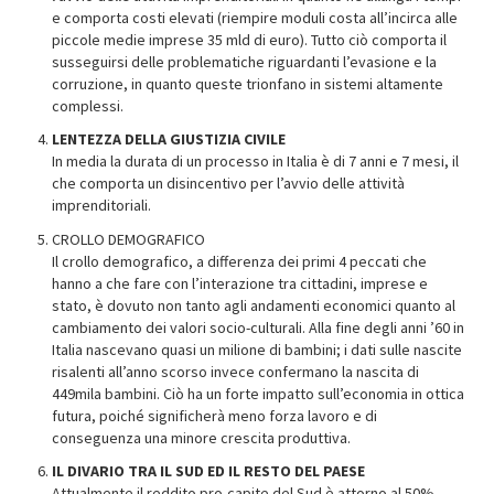
e comporta costi elevati (riempire moduli costa all’incirca alle
piccole medie imprese 35 mld di euro). Tutto ciò comporta il
susseguirsi delle problematiche riguardanti l’evasione e la
corruzione, in quanto queste trionfano in sistemi altamente
complessi.
LENTEZZA DELLA GIUSTIZIA CIVILE
In media la durata di un processo in Italia è di 7 anni e 7 mesi, il
che comporta un disincentivo per l’avvio delle attività
imprenditoriali.
CROLLO DEMOGRAFICO
Il crollo demografico, a differenza dei primi 4 peccati che
hanno a che fare con l’interazione tra cittadini, imprese e
stato, è dovuto non tanto agli andamenti economici quanto al
cambiamento dei valori socio-culturali. Alla fine degli anni ’60 in
Italia nascevano quasi un milione di bambini; i dati sulle nascite
risalenti all’anno scorso invece confermano la nascita di
449mila bambini. Ciò ha un forte impatto sull’economia in ottica
futura, poiché significherà meno forza lavoro e di
conseguenza una minore crescita produttiva.
IL DIVARIO TRA IL SUD ED IL RESTO DEL PAESE
Attualmente il reddito pro-capite del Sud è attorno al 50%