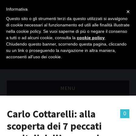
Informativa
×
Questo sito o gli strumenti terzi da questo utilizzati si avvalgono
di cookie necessari al funzionamento ed utili alle finalità illustrate
nella cookie policy. Se vuoi saperne di più o negare il consenso
a tutti o ad alcuni cookie, consulta la
cookie policy
.
Chiudendo questo banner, scorrendo questa pagina, cliccando
su un link o proseguendo la navigazione in altra maniera,
acconsenti all’uso dei cookie.
MENU
MASTER RISORSE UMANE
Carlo Cottarelli: alla
0
MASTER MARKETING & RETAIL
scoperta dei 7 peccati
SCIENZIATI IN AZIENDA