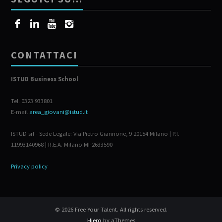
CONTATTACI
ISTUD Business School
Tel. 0323 933801
E-mail
area_giovani@istud.it
ISTUD srl - Sede Legale: Via Pietro Giannone, 9 20154 Milano | P.I.
11993140968 | R.E.A. Milano MI-2633590
Privacy policy
© 2026 Free Your Talent. All rights reserved.
Hiero
by aThemes