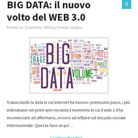
BIG DATA: il nuovo
0
volto del WEB 3.0
MASTER IN FOOD & BEVERAGE
Posted on
15 gennaio 2015
by
Ernesto Ghigna
GIURISTI IN AZIENDA
TUTTI
Tralasciando la data in cui internet ha mosso i primissimi passi, i più
individuano nei primi anni novanta il momento in cui il web 1.0 ha
incominciato ad affermarsi, ovvero ad influire sul tessuto sociale
internazionale. Questa fase un po’…
Continue Reading
→