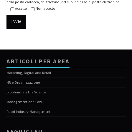
della posta cartacea, del telefono, del suo indirizzo di posta elettronica
Accetto
Non accetto
ARTICOLI PER AREA
Marketing, Digital and Retail
HR e Organizzazione
Biopharma e Life Science
Management and Law
Food Industry Management
SEGUICI SU…