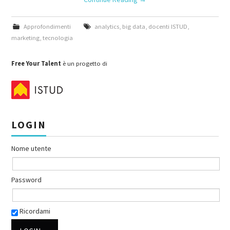
Approfondimenti
analytics
,
big data
,
docenti ISTUD
,
marketing
,
tecnologia
Free Your Talent
è un progetto di
LOGIN
Nome utente
Password
Ricordami