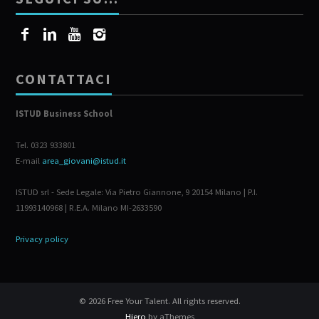
CONTATTACI
ISTUD Business School
Tel. 0323 933801
E-mail
area_giovani@istud.it
ISTUD srl - Sede Legale: Via Pietro Giannone, 9 20154 Milano | P.I.
11993140968 | R.E.A. Milano MI-2633590
Privacy policy
© 2026 Free Your Talent. All rights reserved.
Hiero
by aThemes