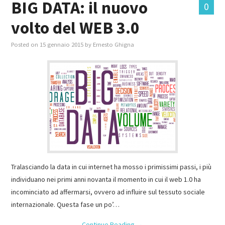
BIG DATA: il nuovo
0
volto del WEB 3.0
MASTER IN FOOD & BEVERAGE
Posted on
15 gennaio 2015
by
Ernesto Ghigna
GIURISTI IN AZIENDA
TUTTI
Tralasciando la data in cui internet ha mosso i primissimi passi, i più
individuano nei primi anni novanta il momento in cui il web 1.0 ha
incominciato ad affermarsi, ovvero ad influire sul tessuto sociale
internazionale. Questa fase un po’…
Continue Reading
→