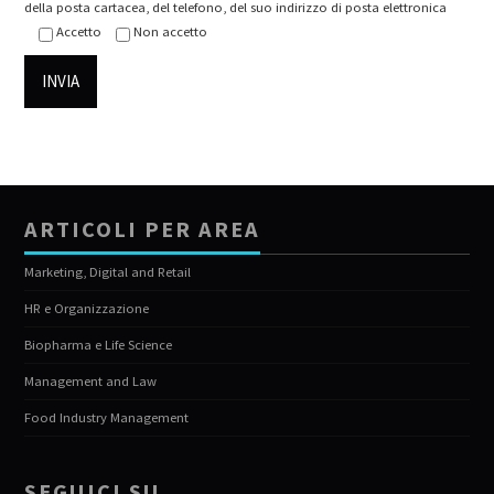
della posta cartacea, del telefono, del suo indirizzo di posta elettronica
Accetto
Non accetto
ARTICOLI PER AREA
Marketing, Digital and Retail
HR e Organizzazione
Biopharma e Life Science
Management and Law
Food Industry Management
SEGUICI SU…