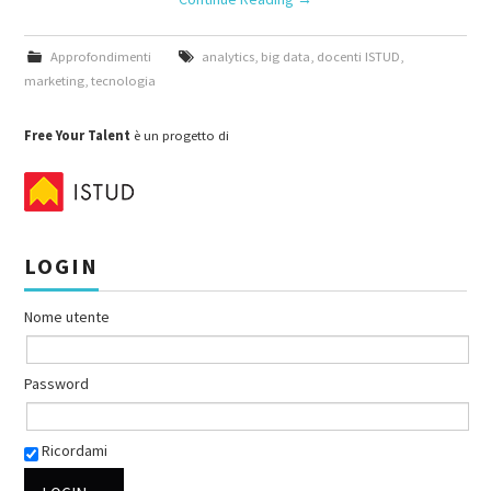
Approfondimenti
analytics
,
big data
,
docenti ISTUD
,
marketing
,
tecnologia
Free Your Talent
è un progetto di
LOGIN
Nome utente
Password
Ricordami