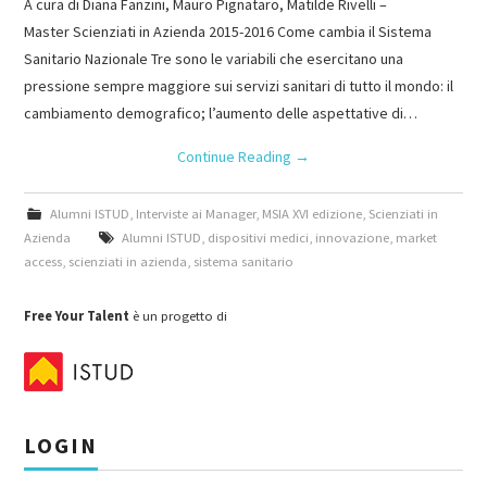
A cura di Diana Fanzini, Mauro Pignataro, Matilde Rivelli –
Master Scienziati in Azienda 2015-2016 Come cambia il Sistema
Sanitario Nazionale Tre sono le variabili che esercitano una
pressione sempre maggiore sui servizi sanitari di tutto il mondo: il
cambiamento demografico; l’aumento delle aspettative di…
Continue Reading
→
Alumni ISTUD
,
Interviste ai Manager
,
MSIA XVI edizione
,
Scienziati in
Azienda
Alumni ISTUD
,
dispositivi medici
,
innovazione
,
market
access
,
scienziati in azienda
,
sistema sanitario
Free Your Talent
è un progetto di
LOGIN