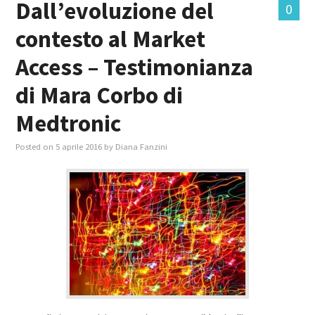
Dall’evoluzione del
0
contesto al Market
MASTER IN FOOD & BEVERAGE
Access – Testimonianza
GIURISTI IN AZIENDA
di Mara Corbo di
TUTTI
Medtronic
Posted on
5 aprile 2016
by
Diana Fanzini