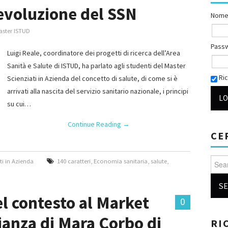
 evoluzione del SSN
Nome
aster ISTUD
Pass
Luigi Reale, coordinatore dei progetti di ricerca dell’Area
Sanità e Salute di ISTUD, ha parlato agli studenti del Master
Ric
Scienziati in Azienda del concetto di salute, di come si è
arrivati alla nascita del servizio sanitario nazionale, i principi
su cui…
Continue Reading
→
CE
Searc
ti in Azienda
140 caratteri
,
Economia sanitaria
,
salute
,
l contesto al Market
0
ianza di Mara Corbo di
RI