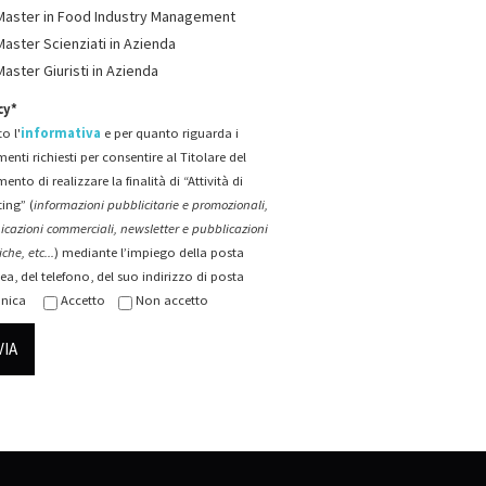
Master in Food Industry Management
Master Scienziati in Azienda
Master Giuristi in Azienda
cy*
o l'
informativa
e per quanto riguarda i
menti richiesti per consentire al Titolare del
mento di realizzare la finalità di “Attività di
ing” (
informazioni pubblicitarie e promozionali,
cazioni commerciali, newsletter e pubblicazioni
che, etc...
) mediante l’impiego della posta
ea, del telefono, del suo indirizzo di posta
onica
Accetto
Non accetto