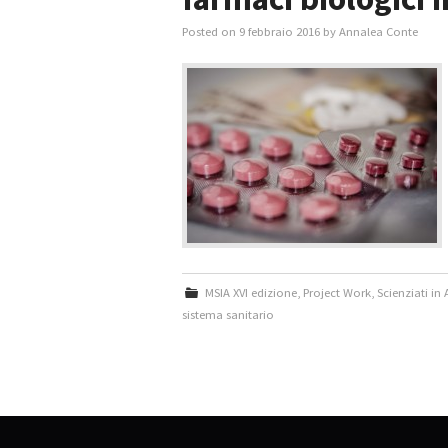
Posted on
9 febbraio 2016
by
Annalea Conte
MSIA XVI edizione
,
Project Work
,
Scienziati in
sistema sanitario