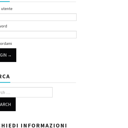
 utente
word
ordami
RCA
h for:
CHIEDI INFORMAZIONI