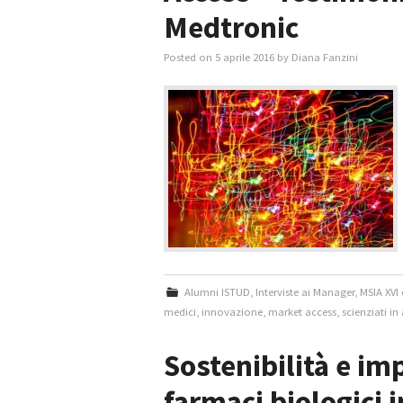
Medtronic
Posted on
5 aprile 2016
by
Diana Fanzini
Alumni ISTUD
,
Interviste ai Manager
,
MSIA XVI
medici
,
innovazione
,
market access
,
scienziati in
Sostenibilità e imp
farmaci biologici i