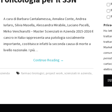
A cura di Barbara Cantalamessa, Annalea Conte, Andrea
Iurlaro, Silvia Masella, Alessandra Mirabile, Luciano Pacelli,
Priva
Ho lett
Mirko Venchiarutti – Master Scienziati in Azienda 2015-2016 Il
tratta
cancro in Italia rappresenta una patologia socialmente
tratta
importante, costituisce infatti la seconda causa di morte a
Market
livello nazionale. I più…
comuni
periodi
Continue Reading
→
cartac
elettr
 Azienda
farmaci biologici
,
project work
,
scienziati in azienda
,