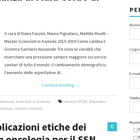
PE
Nome
A cura di Diana Fanzini, Mauro Pignataro, Matilde Rivelli –
Master Scienziati in Azienda 2015-2016 Come cambia il
Sistema Sanitario Nazionale Tre sono le variabili che
Cogn
esercitano una pressione sempre maggiore sui servizi
sanitari di tutto il mondo: il cambiamento demografico;
l’aumento delle aspettative di…
E-mail
Continue Reading
→
Telef
 edizione
,
Scienziati in Azienda
Alumni ISTUD
,
dispositivi
 azienda
,
sistema sanitario
Master
licazioni etiche dei
0
n oncologia per il SSN