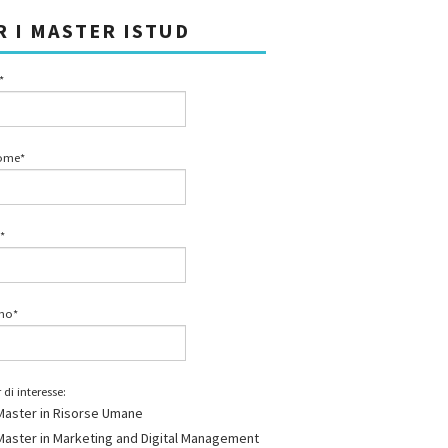
R I MASTER ISTUD
*
ome*
*
ono*
 di interesse:
Master in Risorse Umane
Master in Marketing and Digital Management