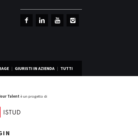
RAGE
GIURISTI IN AZIENDA
TUTTI
Your Talent
è un progetto di
GIN