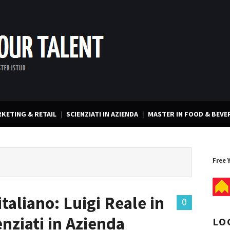
KETING & RETAIL
SCIENZIATI IN AZIENDA
MASTER IN FOOD & BEVE
Free 
taliano: Luigi Reale in
0
enziati in Azienda
LO