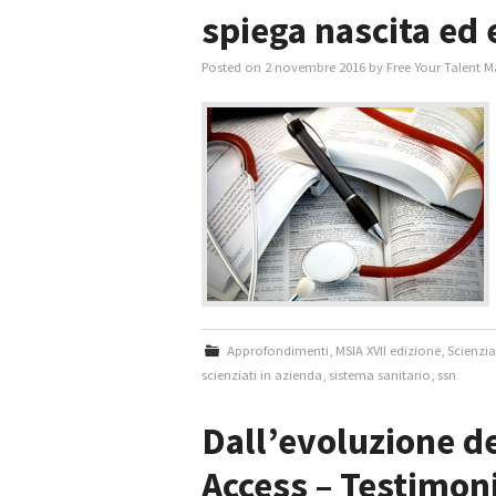
spiega nascita ed
Posted on
2 novembre 2016
by
Free Your Talent M
Approfondimenti
,
MSIA XVII edizione
,
Scienzia
scienziati in azienda
,
sistema sanitario
,
ssn
Dall’evoluzione de
Access – Testimon