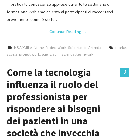
in pratica le conoscenze apprese durante le settimane di
formazione. Abbiamo chiesto ai partecipanti di raccontarci
brevemente come è stato…
Continue Reading
→
MSIA XVIII edizione
,
Project Work
,
Scienziati in Azienda
market
access
,
project work
,
scienziati in azienda
,
teamwork
Come la tecnologia
0
influenza il ruolo del
professionista per
rispondere ai bisogni
dei pazienti in una
società che invecchia