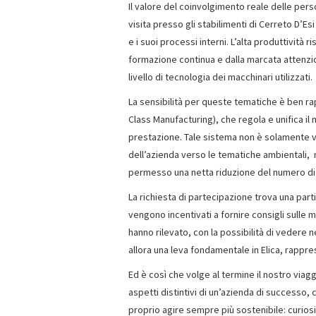
Il valore del coinvolgimento reale delle per
visita presso gli stabilimenti di Cerreto D’Es
e i suoi processi interni. L’alta produttività 
formazione continua e dalla marcata attenzion
livello di tecnologia dei macchinari utilizzati.
La sensibilità per queste tematiche è ben ra
Class Manufacturing), che regola e unifica il 
prestazione. Tale sistema non è solamente vo
dell’azienda verso le tematiche ambientali,
permesso una netta riduzione del numero di 
La richiesta di partecipazione trova una part
vengono incentivati a fornire consigli sulle 
hanno rilevato, con la possibilità di vedere 
allora una leva fondamentale in Elica, rappre
Ed è così che volge al termine il nostro via
aspetti distintivi di un’azienda di successo, 
proprio agire sempre più sostenibile: curios