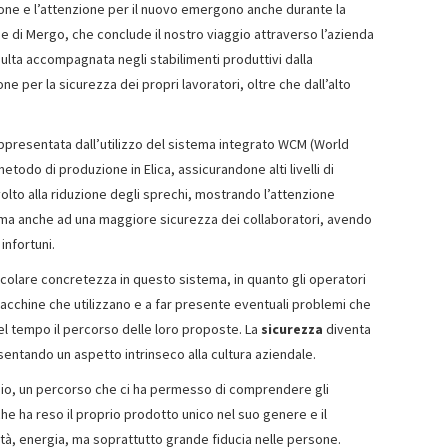
sone e l’attenzione per il nuovo emergono anche durante la
i e di Mergo, che conclude il nostro viaggio attraverso l’azienda
risulta accompagnata negli stabilimenti produttivi dalla
e per la sicurezza dei propri lavoratori, oltre che dall’alto
ppresentata dall’utilizzo del sistema integrato WCM (World
metodo di produzione in Elica, assicurandone alti livelli di
lto alla riduzione degli sprechi, mostrando l’attenzione
 ma anche ad una maggiore sicurezza dei collaboratori, avendo
infortuni.
icolare concretezza in questo sistema, in quanto gli operatori
macchine che utilizzano e a far presente eventuali problemi che
nel tempo il percorso delle loro proposte. La
sicurezza
diventa
sentando un aspetto intrinseco alla cultura aziendale.
ggio, un percorso che ci ha permesso di comprendere gli
che ha reso il proprio prodotto unico nel suo genere e il
ità, energia, ma soprattutto grande fiducia nelle persone.