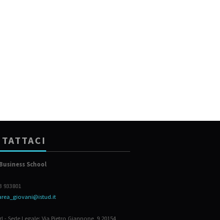
TATTACI
Business School
23 933801
area_giovani@istud.it
rl - Sede Legale: Via Pietro Giannone, 9 20154