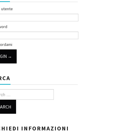
 utente
word
ordami
RCA
h for:
CHIEDI INFORMAZIONI