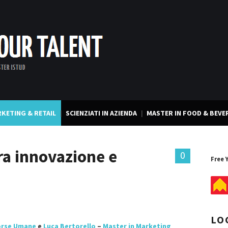
KETING & RETAIL
SCIENZIATI IN AZIENDA
MASTER IN FOOD & BEVE
tra innovazione e
0
Free 
LO
sorse Umane
e
Luca Bertorello
–
Master in Marketing