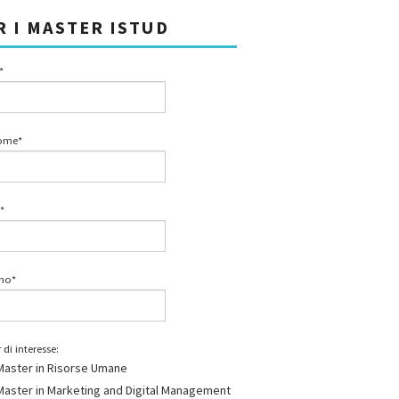
R I MASTER ISTUD
*
ome*
*
ono*
 di interesse:
Master in Risorse Umane
Master in Marketing and Digital Management