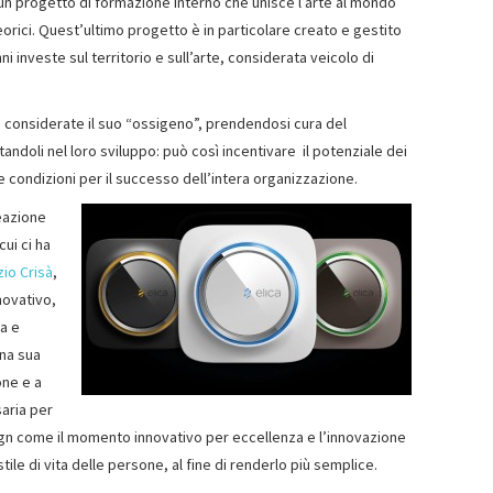
, un progetto di formazione interno che unisce l’arte al mondo
orici. Quest’ultimo progetto è in particolare creato e gestito
ni investe sul territorio e sull’arte, considerata veicolo di
e, considerate il suo “ossigeno”, prendendosi cura del
ndoli nel loro sviluppo: può così incentivare il potenziale dei
le condizioni per il successo dell’intera organizzazione.
eazione
cui ci ha
zio Crisà
,
novativo,
a e
una sua
one e a
saria per
sign come il momento innovativo per eccellenza e l’innovazione
tile di vita delle persone, al fine di renderlo più semplice.