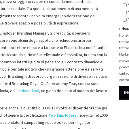
, dove si leggono i valori e i comandamenti scritti da
tura aziendale. Tra questi l’abbattimento di una mentalità
gimento
: ancora una volta emerge la valorizzazione del
e trovare spazio e possibilità di espressione.
Priva
 Employer Branding Manager, la creatività, il pensiero
Ho lett
ncere sono alcuni degli aspetti che richiedono ai propri
tratta
ente potrebbe entrare a far parte di Elica: l’ottica non è tanto
tratta
erizzate da curiosità intellettuale e flessibilità, in linea con la
Market
comuni
onsentono infatti rigidità di pensiero e il contesto dinamico e
periodi
“. Ed è per tale motivo che una grande attenzione è riservata
cartac
yer Branding, attraverso l’organizzazione di diverse iniziative
elettr
 queste il Recruiting Day, l’On Air Academy Tour, con cui sono
olonia, ed
Employerland
, un gioco dedicato al mondo del lavoro
ori è anche la quantità di
servizi rivolti ai dipendenti
che già
di ottenere la certificazione
Top Employers
, ricevuta nel 2009
a aziendale, il campus linguistico estivo per i figli dei