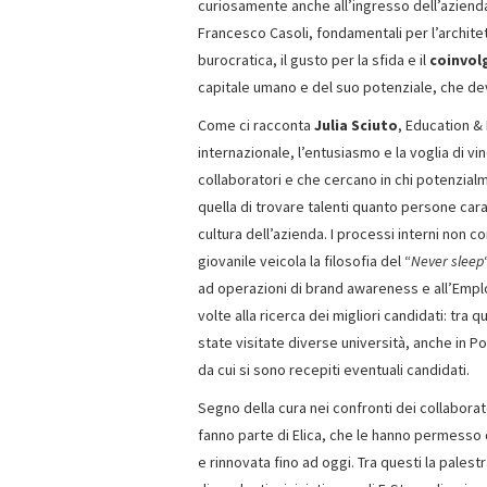
curiosamente anche all’ingresso dell’azienda
Francesco Casoli, fondamentali per l’architet
burocratica, il gusto per la sfida e il
coinvol
capitale umano e del suo potenziale, che dev
Come ci racconta
Julia Sciuto
, Education &
internazionale, l’entusiasmo e la voglia di vi
collaboratori e che cercano in chi potenzialm
quella di trovare talenti quanto persone caratt
cultura dell’azienda. I processi interni non c
giovanile veicola la filosofia del “
Never sleep
ad operazioni di brand awareness e all’Emplo
volte alla ricerca dei migliori candidati: tra
state visitate diverse università, anche in P
da cui si sono recepiti eventuali candidati.
Segno della cura nei confronti dei collaborat
fanno parte di Elica, che le hanno permesso 
e rinnovata fino ad oggi. Tra questi la palestr