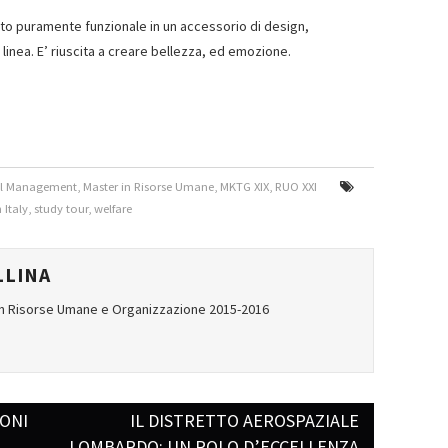
etto puramente funzionale in un accessorio di design,
linea. E’ riuscita a creare bellezza, ed emozione.
tal Management
,
Master in Risorse Umane
,
MKTG XIX
,
RUO XXI
 Italy
,
study tour
,
welfare
LLINA
in Risorse Umane e Organizzazione 2015-2016
IONI
IL DISTRETTO AEROSPAZIALE
LOMBARDO: UN POLO D’ECCELLENZA