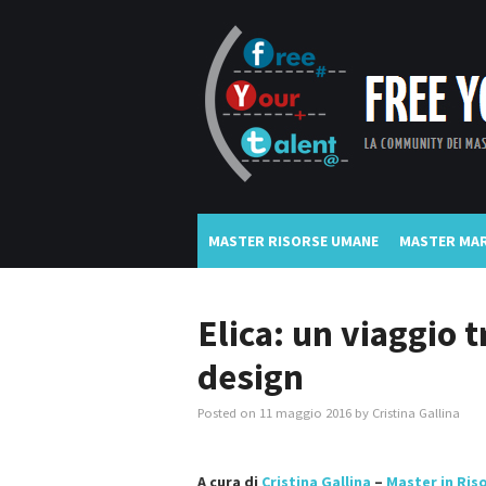
MASTER RISORSE UMANE
MASTER MAR
Elica: un viaggio 
design
Posted on
11 maggio 2016
by
Cristina Gallina
A cura di
Cristina Gallina
–
Master in Ri