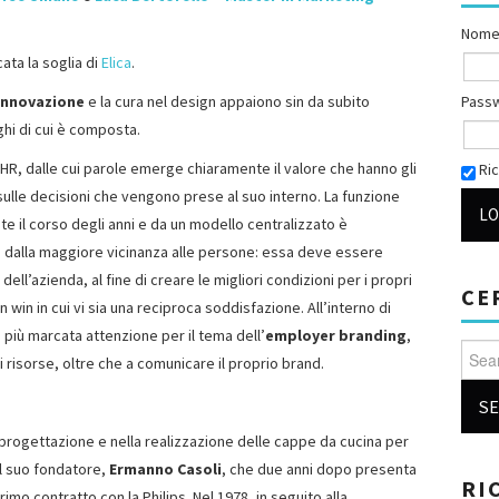
Nome
cata la soglia di
Elica
.
Pass
innovazione
e la cura nel design appaiono sin da subito
ghi di cui è composta.
 HR, dalle cui parole emerge chiaramente il valore che hanno gli
Ric
 sulle decisioni che vengono prese al suo interno. La funzione
e il corso degli anni e da un modello centralizzato è
 dalla maggiore vicinanza alle persone: essa deve essere
dell’azienda, al fine di creare le migliori condizioni per i propri
CE
in win in cui vi sia una reciproca soddisfazione. All’interno di
iù marcata attenzione per il tema dell’
employer branding
,
Searc
ri risorse, oltre che a comunicare il proprio brand.
a progettazione e nella realizzazione delle cappe da cucina per
l suo fondatore,
Ermanno Casoli
, che due anni dopo presenta
RI
 primo contratto con la Philips. Nel 1978, in seguito alla