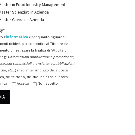
Master in Food Industry Management
Master Scienziati in Azienda
Master Giuristi in Azienda
cy*
o l'
informativa
e per quanto riguarda i
menti richiesti per consentire al Titolare del
mento di realizzare la finalità di “Attività di
ing” (
informazioni pubblicitarie e promozionali,
cazioni commerciali, newsletter e pubblicazioni
che, etc...
) mediante l’impiego della posta
ea, del telefono, del suo indirizzo di posta
onica
Accetto
Non accetto