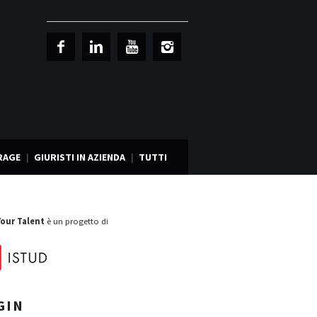
RAGE
GIURISTI IN AZIENDA
TUTTI
Your Talent
è un progetto di
GIN