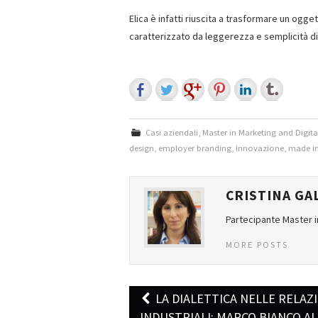
Elica è infatti riuscita a trasformare un ogg
caratterizzato da leggerezza e semplicità di 
Casi aziendali
,
Master in Marketing and Digi
design
,
employer branding
,
innovazione
,
made in
CRISTINA GA
Partecipante Master 
MORE POSTS
LA DIALETTICA NELLE RELAZ
INDUSTRIALI: MARCO BIANCO AL