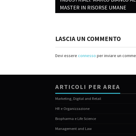
Post navigation
MASTER IN RISORSE UMANE
LASCIA UN COMMENTO
Devi essere
connesso
per inviare un comme
ARTICOLI PER AREA
Marketing, Digital and Retail
HR e Organizzazione
Biopharma e Life Science
Management and Law