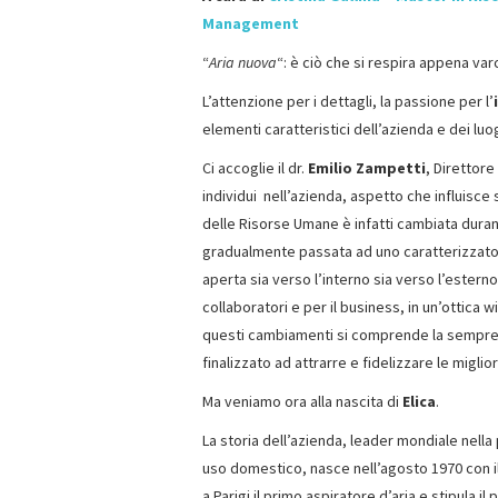
Management
“
Aria nuova
“: è ciò che si respira appena var
L’attenzione per i dettagli, la passione per l’
elementi caratteristici dell’azienda e dei luo
Ci accoglie il dr.
Emilio Zampetti
, Direttore
individui nell’azienda, aspetto che influisce
delle Risorse Umane è infatti cambiata durant
gradualmente passata ad uno caratterizzato
aperta sia verso l’interno sia verso l’esterno 
collaboratori e per il business, in un’ottica w
questi cambiamenti si comprende la sempre p
finalizzato ad attrarre e fidelizzare le miglio
Ma veniamo ora alla nascita di
Elica
.
La storia dell’azienda, leader mondiale nell
uso domestico, nasce nell’agosto 1970 con i
a Parigi il primo aspiratore d’aria e stipula il