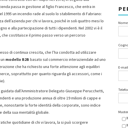
enda passa in gestione al figlio Francesco, che entra in
PE
l 1995 un incendio rade al suolo lo stabilimento di Fabriano:
 dell’azienda per chi vi lavora, poiché in soli quattro mesi lo
Nome
no e alla partecipazione di tutti i dipendenti. Nel 2002 vi è il
, che costituisce il primo passo verso un percorso
Cogn
cesso di continua crescita, che l’ha condotta ad utilizzare
a un
modello B2B
basato sul commercio interaziendale ad uno
erazione che ha richiesto una forte attenzione agli equilibri
E-mail
ommerce, soprattutto per quanto riguarda gli accessori, come i
ie).
Telef
e guidata dall’Amministratore Delegato Giuseppe Perucchetti,
ndenti e una produzione annua di oltre 19 milioni di cappe e
e, nonostante la forte identità della corporate, sono indice
Master
e della sua mentalità globale.
pratiche quotidiane di chi vi lavora, la si può scorgere