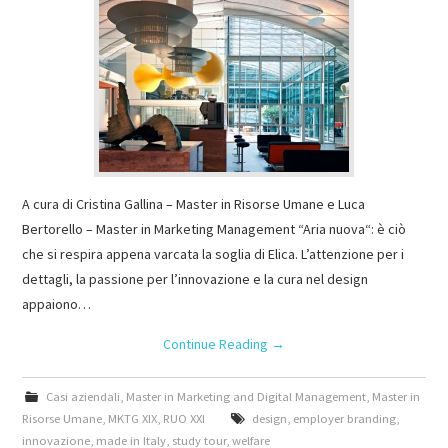
A cura di Cristina Gallina – Master in Risorse Umane e Luca
Bertorello – Master in Marketing Management “Aria nuova“: è ciò
che si respira appena varcata la soglia di Elica. L’attenzione per i
dettagli, la passione per l’innovazione e la cura nel design
appaiono…
Continue Reading
→
Casi aziendali
,
Master in Marketing and Digital Management
,
Master in
Risorse Umane
,
MKTG XIX
,
RUO XXI
design
,
employer branding
,
innovazione
,
made in Italy
,
study tour
,
welfare