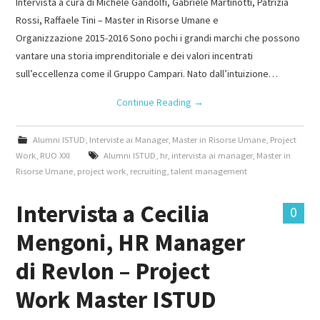
Intervista a cura di Michele Gandolfi, Gabriele Martinotti, Patrizia
Rossi, Raffaele Tini – Master in Risorse Umane e
Organizzazione 2015-2016 Sono pochi i grandi marchi che possono
vantare una storia imprenditoriale e dei valori incentrati
sull’eccellenza come il Gruppo Campari. Nato dall’intuizione…
Continue Reading
→
Alumni ISTUD
,
Interviste ai Manager
,
Master in Risorse Umane
,
Project
Work
,
RUO XXI
Alumni ISTUD
,
hr
,
intervista ai manager
,
Master in
Risorse Umane
,
project work
,
recruiting
,
talent management
Intervista a Cecilia
0
Mengoni, HR Manager
di Revlon – Project
Work Master ISTUD