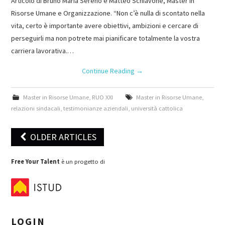
Articolo di Bruno Maria Sereno e Matteo Schiavone, Master in
Risorse Umane e Organizzazione. “Non c’è nulla di scontato nella
vita, certo è importante avere obiettivi, ambizioni e cercare di
perseguirli ma non potrete mai pianificare totalmente la vostra
carriera lavorativa.…
Continue Reading
→
Master in Risorse Umane
,
RUO XXI
Master in Risorse Umane
,
relazioni sindacali
,
testimonianze aziendali
,
università cattolica
OLDER ARTICLES
Post navigation
Free Your Talent
è un progetto di
LOGIN