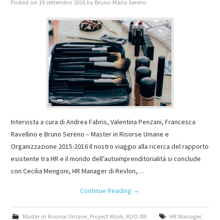
Posted on
19 settembre 2016
by
Bruno Maria Sereno
Intervista a cura di Andrea Fabris, Valentina Penzani, Francesca
Ravellino e Bruno Sereno – Master in Risorse Umane e
Organizzazione 2015-2016 Il nostro viaggio alla ricerca del rapporto
esistente tra HR e il mondo dell’autoimprenditorialità si conclude
con Cecilia Mengoni, HR Manager di Revlon,…
Continue Reading
→
Master in Risorse Umane
,
Project Work
,
RUO XXI
HR Manager
,