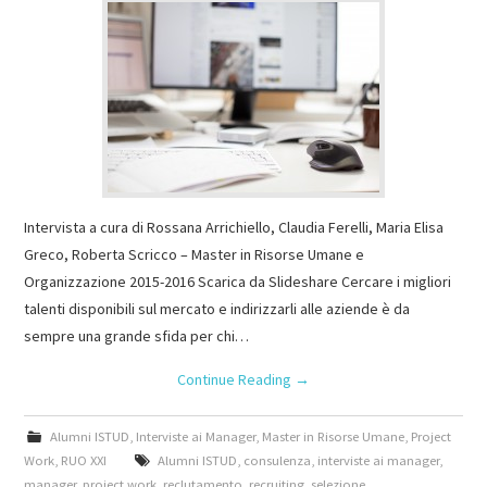
Intervista a cura di Rossana Arrichiello, Claudia Ferelli, Maria Elisa
Greco, Roberta Scricco – Master in Risorse Umane e
Organizzazione 2015-2016 Scarica da Slideshare Cercare i migliori
talenti disponibili sul mercato e indirizzarli alle aziende è da
sempre una grande sfida per chi…
Continue Reading
→
Alumni ISTUD
,
Interviste ai Manager
,
Master in Risorse Umane
,
Project
Work
,
RUO XXI
Alumni ISTUD
,
consulenza
,
interviste ai manager
,
manager
,
project work
,
reclutamento
,
recruiting
,
selezione