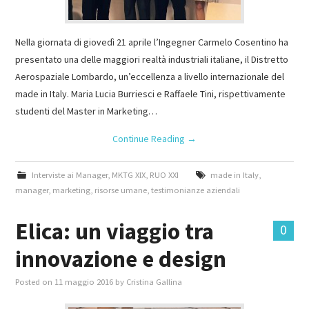
Nella giornata di giovedì 21 aprile l’Ingegner Carmelo Cosentino ha
presentato una delle maggiori realtà industriali italiane, il Distretto
Aerospaziale Lombardo, un’eccellenza a livello internazionale del
made in Italy. Maria Lucia Burriesci e Raffaele Tini, rispettivamente
studenti del Master in Marketing…
Continue Reading
→
Interviste ai Manager
,
MKTG XIX
,
RUO XXI
made in Italy
,
manager
,
marketing
,
risorse umane
,
testimonianze aziendali
Elica: un viaggio tra
0
innovazione e design
Posted on
11 maggio 2016
by
Cristina Gallina