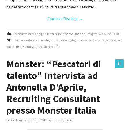
ha perfezionato i suoi studi frequentando il Master…
Continue Reading
→
Interviste ai Manager
,
Master in Risorse Umane
,
Project Work
,
RUO XXI
carriera internazionale
,
csr
,
hr
,
interviste
,
interviste ai manager
,
project
work
,
risorse umane
,
sostenibilità
Monster: “Pescatori di
0
talento” Intervista ad
Antonella D’Aprile,
Recruiting Consultant
presso Monster Italia
Posted on
17 ottobre 2016
by
Claudia Ferelli