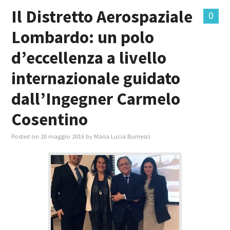
Il Distretto Aerospaziale
0
Lombardo: un polo
d’eccellenza a livello
internazionale guidato
dall’Ingegner Carmelo
Cosentino
Posted on
20 maggio 2016
by
Maria Lucia Burriesci