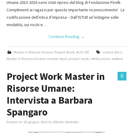
Umane 2015-2016 sono stati ripresi dal blog di Fondazione Pirelli.
Complimenti ai ragazzi per questo importante riconoscimento! La
codificazione dell’etica d’impresa – Dall’ISTUD un’indagine sulle
modalità, sui rischi e…
Continue Reading
→
Master in Risorse Umane
,
Project Work
,
RUO XXI
codice etico
,
Master in Risorse Umane
,
master istud
,
project work
,
retribuzione
,
welfare
Project Work Master in
0
Risorse Umane:
Intervista a Barbara
Spangaro
Posted on
24 giugno 2016
by
Alberto Barbella