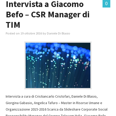
Intervista a Giacomo
0
Befo – CSR Manager di
MASTER IN FOOD & BEVERAGE
TIM
GIURISTI IN AZIENDA
Posted on
19 ottobre 2016
by
Daniele Di Blasio
TUTTI
Intervista a cura di Cristiancarlo Cristofari, Daniele Di Blasio,
Giorgina Gabasio, Angelica Tafuro – Master in Risorse Umane e
Organizzazione 2015-2016 Scarica da Slideshare Corporate Social
Responsibility Manager del Gruppo Telecom Italia, Giacomo Befo