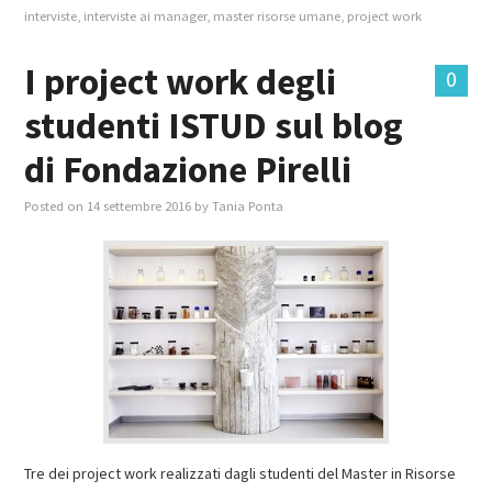
interviste
,
interviste ai manager
,
master risorse umane
,
project work
I project work degli
0
studenti ISTUD sul blog
di Fondazione Pirelli
Posted on
14 settembre 2016
by
Tania Ponta
Tre dei project work realizzati dagli studenti del Master in Risorse