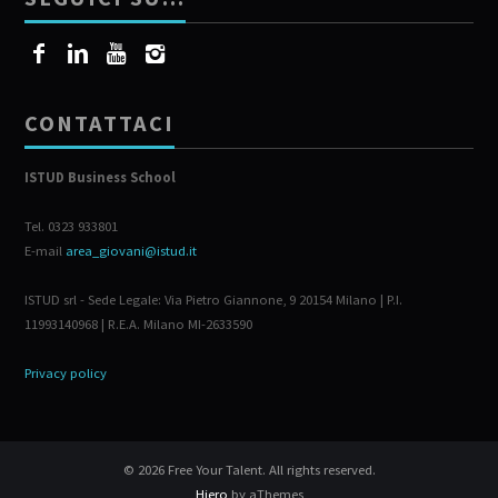
CONTATTACI
ISTUD Business School
Tel. 0323 933801
E-mail
area_giovani@istud.it
ISTUD srl - Sede Legale: Via Pietro Giannone, 9 20154 Milano | P.I.
11993140968 | R.E.A. Milano MI-2633590
Privacy policy
© 2026 Free Your Talent. All rights reserved.
Hiero
by aThemes