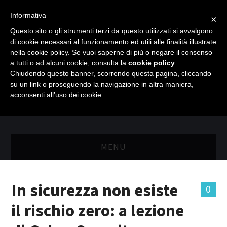
Informativa
×
Questo sito o gli strumenti terzi da questo utilizzati si avvalgono
di cookie necessari al funzionamento ed utili alle finalità illustrate
nella cookie policy. Se vuoi saperne di più o negare il consenso
a tutti o ad alcuni cookie, consulta la
cookie policy
.
Chiudendo questo banner, scorrendo questa pagina, cliccando
su un link o proseguendo la navigazione in altra maniera,
acconsenti all’uso dei cookie.
MENU
MASTER RISORSE UMANE
In sicurezza non esiste
0
MASTER MARKETING & RETAIL
il rischio zero: a lezione
SCIENZIATI IN AZIENDA