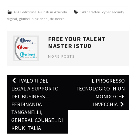
GIA I edizione
,
Giuristi in Azienda
140 caratteri
,
cyber security
,
digital
,
giuristi in azienda
,
sicurezza
FREE YOUR TALENT
MASTER ISTUD
MORE POSTS
I VALORI DEL
IL PROGRESSO
Post navigation
LEGAL A SUPPORTO
TECNOLOGICO IN UN
DEL BUSINESS –
MONDO CHE
FERDINANDA
INVECCHIA
TANGANELLI,
GENERAL COUNSEL DI
KRUK ITALIA