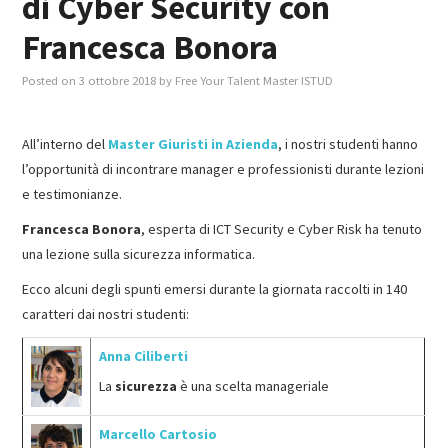
di Cyber Security con
Francesca Bonora
MASTER IN FOOD & BEVERAGE
Posted on
3 ottobre 2018
by
Free Your Talent Master ISTUD
GIURISTI IN AZIENDA
All’interno del
Master Giuristi in Azienda
, i nostri studenti hanno
TUTTI
l’opportunità di incontrare manager e professionisti durante lezioni
e testimonianze.
Francesca Bonora
, esperta di ICT Security e Cyber Risk ha tenuto
una lezione sulla sicurezza informatica.
Ecco alcuni degli spunti emersi durante la giornata raccolti in 140
caratteri dai nostri studenti:
Anna Ciliberti
La
sicurezza
è una scelta manageriale
Marcello Cartosio