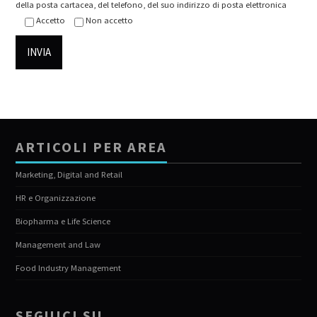
della posta cartacea, del telefono, del suo indirizzo di posta elettronica
Accetto
Non accetto
ARTICOLI PER AREA
Marketing, Digital and Retail
HR e Organizzazione
Biopharma e Life Science
Management and Law
Food Industry Management
SEGUICI SU…