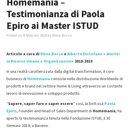
Homemania –
Testimonianza di Paola
MASTER IN FOOD & BEVERAGE
Epiro ai Master ISTUD
GIURISTI IN AZIENDA
Posted on
8 febbraio 2019
by
Elena Bocca
TUTTI
Articolo a cura di
Elena Bocca
e
Alberto Distefano
–
Master
in Risorse Umane e Organizzazione
2018-2019
In una realtà caratterizzata dalla digital transformation, il core
business di
Homemania
consiste nella distribuzione Worldwide di
prodotti e brand nel settore Home & Living attraverso un costante
lavoro di innovazione e sviluppo prodotto.
“
Sapere, saper fare e saper essere
” così, la Dott.ssa
Paola
Epiro
, Founder and Head of Sales Department di
Homemania
, ha
aperto la testimonianza tenuta nella Fondazione ISTUD, il 30
Gennaio 2019, a Baveno.