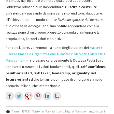
In sintesi, dall’incontro è emerso quale dovrebbe essere
l’obiettivo primario di un imprenditore:
riuscire a costruire
un’azienda
– passando da manager a imprenditore, dal potere
all’achievement – in modo che “
se l’azienda sparisce dal mercato,
qualcuno se ne accorge
”. Abbiamo potuto apprendere come la
realizzazione di un proprio progetto consenta di sviluppare la
propria idea, i propri valori e obiettivi.
Per concludere, vorremmo – a nome degli studenti dei
Master in
Risorse Umane e Organizzazione
e
Master in Marketing Marketing
Management
– ringraziare calorosamente la Dott.ssa Paola Epiro
per averci trasmesso i valori fondamentali, quali:
self-confident
,
result-oriented
,
risk taker
,
leadership
,
originality
and
future-oriented
che le hanno permesso di emergere sia nello
scenario italiano, che internazionale.
Alumni ISTUD
,
Master in Marketing and Digital Management
,
Master in