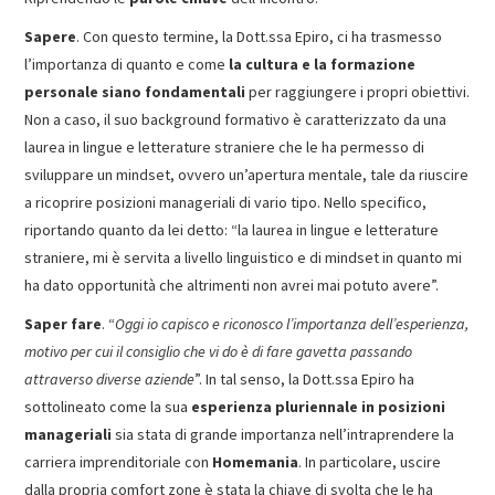
Sapere
. Con questo termine, la Dott.ssa Epiro, ci ha trasmesso
l’importanza di quanto e come
la cultura e la formazione
personale siano fondamentali
per raggiungere i propri obiettivi.
Non a caso, il suo background formativo è caratterizzato da una
laurea in lingue e letterature straniere che le ha permesso di
sviluppare un mindset, ovvero un’apertura mentale, tale da riuscire
a ricoprire posizioni manageriali di vario tipo. Nello specifico,
riportando quanto da lei detto: “la laurea in lingue e letterature
straniere, mi è servita a livello linguistico e di mindset in quanto mi
ha dato opportunità che altrimenti non avrei mai potuto avere”.
Saper fare
. “
Oggi io capisco e riconosco l’importanza dell’esperienza,
motivo per cui il consiglio che vi do è di fare gavetta passando
attraverso diverse aziende
”. In tal senso, la Dott.ssa Epiro ha
sottolineato come la sua
esperienza pluriennale in posizioni
manageriali
sia stata di grande importanza nell’intraprendere la
carriera imprenditoriale con
Homemania
. In particolare, uscire
dalla propria comfort zone è stata la chiave di svolta che le ha