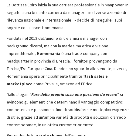
La Dott.ssa Epiro inizia la sua carriera professionale in Manpower. In
seguito a una brillante carriera da manager – in diverse aziende di
rilevanza nazionale e internazionale ¬- decide di inseguire i suoi
sogni e cosi nasce: Homemania.
Fondata nel 2012 dall’unione di tre amici e manager con
background diversi, ma con la medesima etica e visione
imprenditoriale,
Homemania
è una trade company con
headquarter in provincia di Brescia. I fornitori provengono da
Turchia/Est Europa e Cina. Dando uno sguardo alle vendite, invece,
Homemania opera principalmente tramite
flash sales e
marketplace
come Privalia, Amazon ed EPrice.
Dallo slogan “
Fare della propria casa una passione da vivere
” si
evincono gli elementi che determinano il vantaggio competitivo:
competenza e passione al fine di soddisfare le molteplici esigenze
di stile, grazie ad un’ampia varietà di prodotti e soluzioni d’arredo
contemporanee, in un’ottica customer-oriented.
Riprendendo le
parole chiave
dell’incontro: