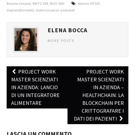
Risorse Umane
,
MKTG XXII
,
RUO XXIV
Alumni ISTUD
,
imprenditorialità
,
testimonianze aziendali
ELENA BOCCA
MORE POSTS
PROJECT WORK
PROJECT WORK
Post navigation
MASTER SCIENZIATI
MASTER SCIENZIATI
IN AZIENDA: LANCIO
IN AZIENDA –
DI UN INTEGRATORE
HEALTHCHAIN: LA
ALIMENTARE
BLOCKCHAIN PER
CRITTOGRAFARE I
DATI DEI PAZIENTI
LASCIA UN COMMENTO