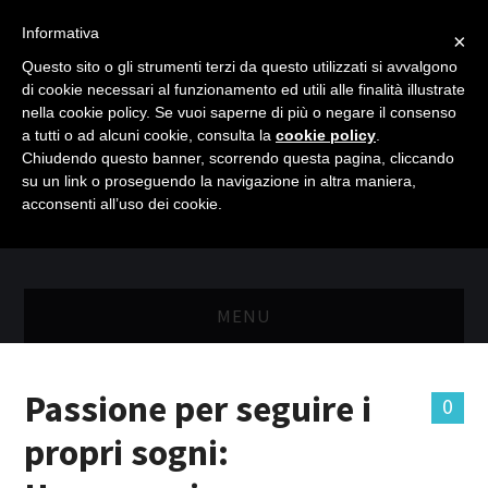
Informativa
×
Questo sito o gli strumenti terzi da questo utilizzati si avvalgono
di cookie necessari al funzionamento ed utili alle finalità illustrate
nella cookie policy. Se vuoi saperne di più o negare il consenso
a tutti o ad alcuni cookie, consulta la
cookie policy
.
Chiudendo questo banner, scorrendo questa pagina, cliccando
su un link o proseguendo la navigazione in altra maniera,
acconsenti all’uso dei cookie.
MENU
MASTER RISORSE UMANE
Passione per seguire i
0
MASTER MARKETING & RETAIL
propri sogni:
SCIENZIATI IN AZIENDA