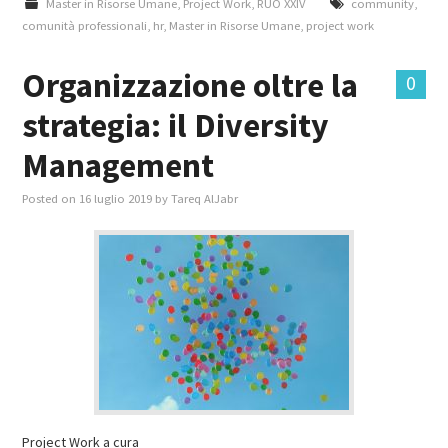
Master in Risorse Umane
,
Project Work
,
RUO XXIV
community
,
comunità professionali
,
hr
,
Master in Risorse Umane
,
project work
Organizzazione oltre la
0
strategia: il Diversity
Management
Posted on
16 luglio 2019
by
Tareq AlJabr
Project Work a cura