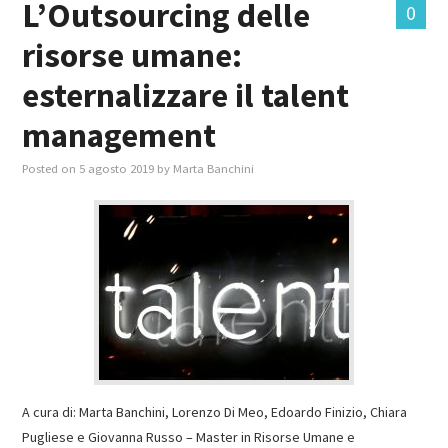
L’Outsourcing delle
0
risorse umane:
MASTER IN FOOD & BEVERAGE
esternalizzare il talent
GIURISTI IN AZIENDA
management
TUTTI
Posted on
5 agosto 2019
by
Marta Banchini
A cura di: Marta Banchini, Lorenzo Di Meo, Edoardo Finizio, Chiara
Pugliese e Giovanna Russo – Master in Risorse Umane e