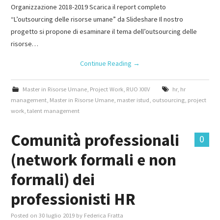
Organizzazione 2018-2019 Scarica il report completo
“L’outsourcing delle risorse umane” da Slideshare Il nostro
progetto si propone di esaminare il tema dell’outsourcing delle
risorse…
Continue Reading
→
Master in Risorse Umane
,
Project Work
,
RUO XXIV
hr
,
hr
management
,
Master in Risorse Umane
,
master istud
,
outsourcing
,
project
work
,
talent management
Comunità professionali
0
(network formali e non
formali) dei
professionisti HR
Posted on
30 luglio 2019
by
Federica Fratta