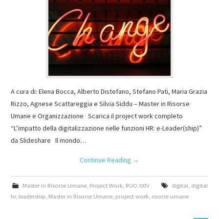
A cura di: Elena Bocca, Alberto Distefano, Stefano Pati, Maria Grazia
Rizzo, Agnese Scattareggia e Silvia Siddu – Master in Risorse
Umane e Organizzazione Scarica il project work completo
“L’impatto della digitalizzazione nelle funzioni HR: e-Leader(ship)”
da Slideshare Il mondo…
Continue Reading
→
Master in Risorse Umane
,
Project Work
,
RUO XXIV
digital
,
digital
hr
,
leadership
,
Master in Risorse Umane
,
project work
,
risorse umane