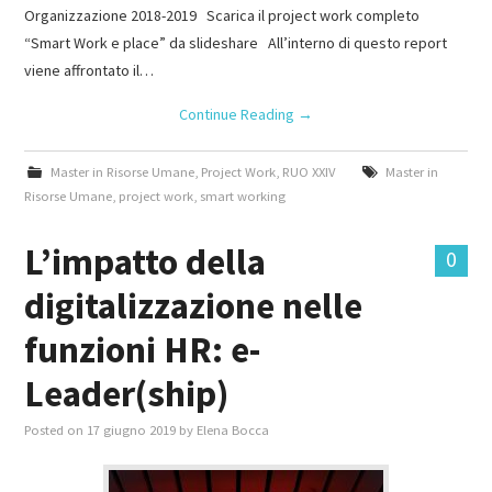
Organizzazione 2018-2019 Scarica il project work completo
“Smart Work e place” da slideshare All’interno di questo report
viene affrontato il…
Continue Reading
→
Master in Risorse Umane
,
Project Work
,
RUO XXIV
Master in
Risorse Umane
,
project work
,
smart working
L’impatto della
0
digitalizzazione nelle
funzioni HR: e-
Leader(ship)
Posted on
17 giugno 2019
by
Elena Bocca