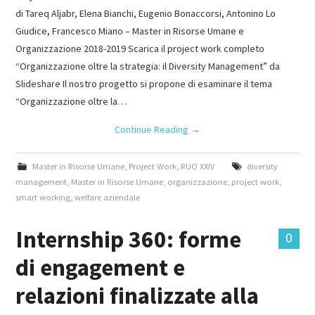
di Tareq Aljabr, Elena Bianchi, Eugenio Bonaccorsi, Antonino Lo
Giudice, Francesco Miano – Master in Risorse Umane e
Organizzazione 2018-2019 Scarica il project work completo
“Organizzazione oltre la strategia: il Diversity Management” da
Slideshare Il nostro progetto si propone di esaminare il tema
“Organizzazione oltre la…
Continue Reading
→
Master in Risorse Umane
,
Project Work
,
RUO XXIV
diversity
management
,
Master in Risorse Umane
,
organizzazione
,
project work
,
smart working
,
welfare aziendale
Internship 360: forme
0
di engagement e
relazioni finalizzate alla