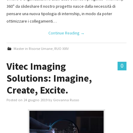
360” da slideshare Il nostro progetto nasce dalla necessità di
pensare una nuova tipologia di internship, in modo da poter
ottimizzare i collegamenti…
Continue Reading
→
Master in Risorse Umane
,
RUO XXIV
Vitec Imaging
0
Solutions: Imagine,
Create, Excite.
Posted on
24 giugno 2019
by
Giovanna Russo