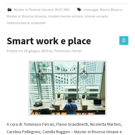
Master in Risorse Umane
,
RUO XXIV
manager
,
Marco Bianco
,
Master in Risorse Umane
,
master risorse umane
,
risorse umane
,
testimonianze aziendali
Smart work e place
0
Posted on
19 giugno 2019
by
Tommaso Ferrari
A cura di: Tommaso Ferrari, Flavio Grandinetti, Nicoletta Martino,
Carolina Pellegrino, Camilla Ruggeri – Master in Risorse Umane e