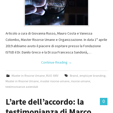
Articolo a cura di Giovanna Russo, Mauro Costa e Vanessa
Colombo, Master Risorse Umane e Organizzazione. In data 1° aprile
2019 abbiamo avuto il piacere di ospitare presso la Fondazione
ISTUD il Dr. Danilo Greco e la Dr.ssa Francesca Sandonà,…
Continue Reading
→
Master in Risorse Umane
,
RUO XXIV
Brand
,
employer branding
,
Master in Risorse Umane
,
master risorse umane
,
risorse umane
,
testimonianze aziendali
L’arte dell’accordo: la
0
testimonianza di Marco