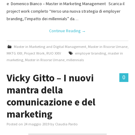
e Domenico Bianco – Master in Marketing Management Scarica il
project work completo “Verso una nuova strategia di employer
branding, l’impatto dei millennials” da…
Continue Reading
→
Master in Marketing and Digital Management
,
Master in Risorse Umane
,
MKTG XXII
,
Project Work
,
RUO XXIV
employer branding
,
master in
marketing
,
Master in Risorse Umane
,
millennials
Vicky Gitto – I nuovi
0
mantra della
comunicazione e del
marketing
Posted on
24 maggio 2019
by
Claudia Pardo