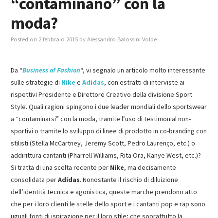
“contaminano” con la
moda?
MASTER IN FOOD & BEVERAGE
Posted on
2 febbraio 2015
by
Alessandro Balossini Volpe
GIURISTI IN AZIENDA
Da “
Business of Fashion
“, vi segnalo un articolo molto interessante
TUTTI
sulle strategie di
Nike
e
Adidas
, con estratti di interviste ai
rispettivi Presidente e Direttore Creativo della divisione Sport
Style. Quali ragioni spingono i due leader mondiali dello sportswear
a “contaminarsi” con la moda, tramite l’uso di testimonial non-
sportivi o tramite lo sviluppo di linee di prodotto in co-branding con
stilisti (Stella McCartney, Jeremy Scott, Pedro Laurenço, etc.) o
addirittura cantanti (Pharrell Williams, Rita Ora, Kanye West, etc.)?
Si tratta di una scelta recente per
Nike
, ma decisamente
consolidata per
Adidas
. Nonostante il rischio di diluizione
dell’identità tecnica e agonistica, queste marche prendono atto
che per i loro clienti le stelle dello sport e i cantanti pop e rap sono
uguali fonti di ispirazione per il loro stile; che soprattutto la