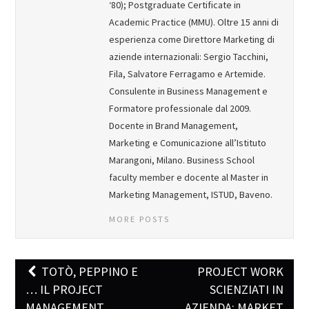
‘80); Postgraduate Certificate in
Academic Practice (MMU). Oltre 15 anni di
esperienza come Direttore Marketing di
aziende internazionali: Sergio Tacchini,
Fila, Salvatore Ferragamo e Artemide.
Consulente in Business Management e
Formatore professionale dal 2009.
Docente in Brand Management,
Marketing e Comunicazione all’Istituto
Marangoni, Milano. Business School
faculty member e docente al Master in
Marketing Management, ISTUD, Baveno.
MORE POSTS
TOTÒ, PEPPINO E
PROJECT WORK
Post navigation
… IL PROJECT
SCIENZIATI IN
MANAGEMENT
AZIENDA: MARKET