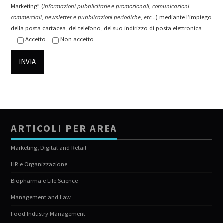
Marketing” (
informazioni pubblicitarie e promozionali, comunicazioni
commerciali, newsletter e pubblicazioni periodiche, etc...
) mediante l’impiego
della posta cartacea, del telefono, del suo indirizzo di posta elettronica
Accetto
Non accetto
ARTICOLI PER AREA
Marketing, Digital and Retail
HR e Organizzazione
Biopharma e Life Science
Management and Law
Food Industry Management