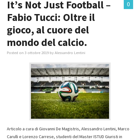
It’s Not Just Football –
0
Fabio Tucci: Oltre il
MASTER IN FOOD & BEVERAGE
gioco, al cuore del
GIURISTI IN AZIENDA
mondo del calcio.
TUTTI
Posted on
3 ottobre 2019
by
Alessandro Lentini
Articolo a cura di Giovanni De Magistris, Alessandro Lentini, Marco
Carulli e Lorenzo Carrese, studenti del Master ISTUD Giuristi in