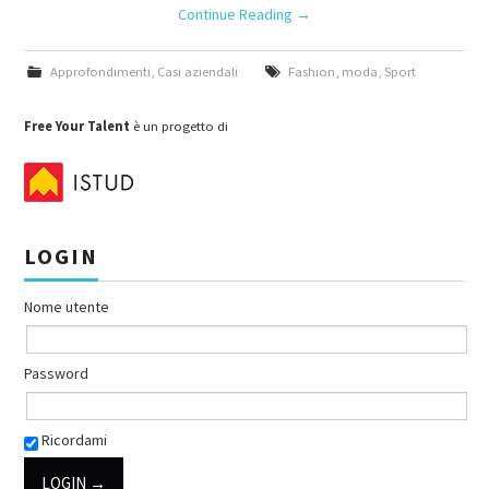
Continue Reading
→
Approfondimenti
,
Casi aziendali
Fashion
,
moda
,
Sport
Free Your Talent
è un progetto di
LOGIN
Nome utente
Password
Ricordami