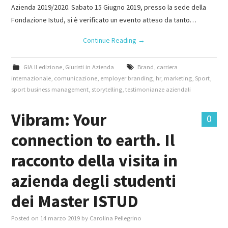
Azienda 2019/2020. Sabato 15 Giugno 2019, presso la sede della
Fondazione Istud, si è verificato un evento atteso da tanto…
Continue Reading
→
GIA II edizione
,
Giuristi in Azienda
Brand
,
carriera
internazionale
,
comunicazione
,
employer branding
,
hr
,
marketing
,
Sport
,
sport business management
,
storytelling
,
testimonianze aziendali
Vibram: Your
0
connection to earth. Il
racconto della visita in
azienda degli studenti
dei Master ISTUD
Posted on
14 marzo 2019
by
Carolina Pellegrino