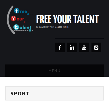
MENU
MASTER RISORSE UMANE
SPORT
MASTER MARKETING & RETAIL
SCIENZIATI IN AZIENDA