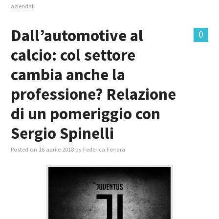
aziendali
Dall’automotive al
0
calcio: col settore
cambia anche la
professione? Relazione
di un pomeriggio con
Sergio Spinelli
Posted on
16 aprile 2018
by
Federica Ferrara