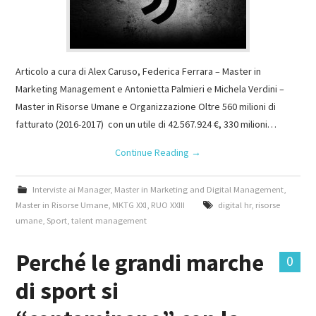
Articolo a cura di Alex Caruso, Federica Ferrara – Master in
Marketing Management e Antonietta Palmieri e Michela Verdini –
Master in Risorse Umane e Organizzazione Oltre 560 milioni di
fatturato (2016-2017) con un utile di 42.567.924 €, 330 milioni…
Continue Reading
→
Interviste ai Manager
,
Master in Marketing and Digital Management
,
Master in Risorse Umane
,
MKTG XXI
,
RUO XXIII
digital hr
,
risorse
umane
,
Sport
,
talent management
Perché le grandi marche
0
di sport si