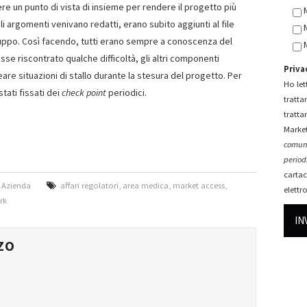
e un punto di vista di insieme per rendere il progetto più
 argomenti venivano redatti, erano subito aggiunti al file
gruppo. Così facendo, tutti erano sempre a conoscenza del
se riscontrato qualche difficoltà, gli altri componenti
Priva
are situazioni di stallo durante la stesura del progetto. Per
Ho lett
tati fissati dei
check point
periodici.
tratta
tratta
Market
comuni
periodi
cartac
n Azienda
affari regolatori
,
area medica
,
market access
,
elettr
rk
ZO