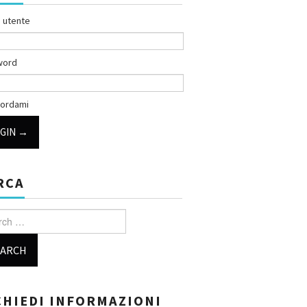
 utente
word
ordami
RCA
h for:
CHIEDI INFORMAZIONI