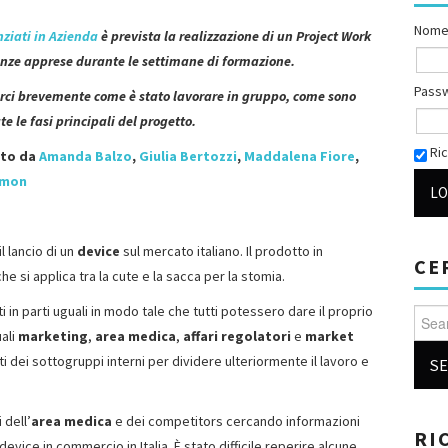
Nome
nziati in Azienda
è prevista la realizzazione di un Project Work
cenze apprese durante le settimane di formazione.
Pass
arci brevemente come è stato lavorare in gruppo, come sono
te le fasi principali del progetto.
Ric
sto da
Amanda Balzo
,
Giulia Bertozzi
,
Maddalena Fiore
,
imon
l lancio di un
device
sul mercato italiano. Il prodotto in
CE
he si applica tra la cute e la sacca per la stomia.
 in parti uguali in modo tale che tutti potessero dare il proprio
Searc
uali
marketing
,
area medica
,
affari regolatori
e
market
i dei sottogruppi interni per dividere ulteriormente il lavoro e
 dell’
area medica
e dei competitors cercando informazioni
RI
 device in commercio in Italia. È stato difficile reperire alcune