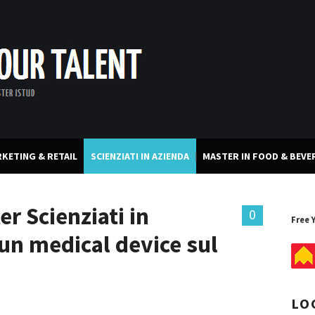
KETING & RETAIL
SCIENZIATI IN AZIENDA
MASTER IN FOOD & BEVE
r Scienziati in
0
Free 
 un medical device sul
LO