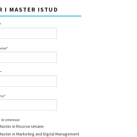
R I MASTER ISTUD
*
ome*
*
ono*
 di interesse:
Master in Risorse Umane
Master in Marketing and Digital Management