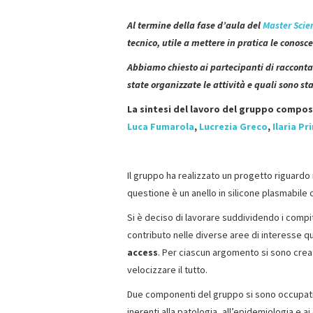
Al termine della fase d’aula del
Master Scie
tecnico, utile a mettere in pratica le conos
Abbiamo chiesto ai partecipanti di raccont
state organizzate le attività e quali sono sta
La sintesi del lavoro del gruppo compo
Luca Fumarola
,
Lucrezia Greco
,
Ilaria
Pr
Il gruppo ha realizzato un progetto riguardo i
questione è un anello in silicone plasmabile c
Si è deciso di lavorare suddividendo i compiti
contributo nelle diverse aree di interesse q
access
. Per ciascun argomento si sono creat
velocizzare il tutto.
Due componenti del gruppo si sono occupati
inerenti alla patologia, all’epidemiologia e ai