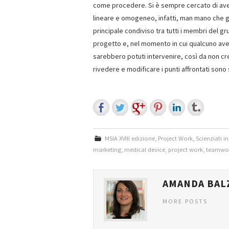
come procedere. Si è sempre cercato di aver
lineare e omogeneo, infatti, man mano che gli
principale condiviso tra tutti i membri del 
progetto e, nel momento in cui qualcuno aves
sarebbero potuti intervenire, così da non cre
rivedere e modificare i punti affrontati sono s
MSIA XVIII edizione
,
Project Work
,
Scienziati i
marketing
,
medical device
,
project work
,
teamwo
AMANDA BAL
MORE POSTS