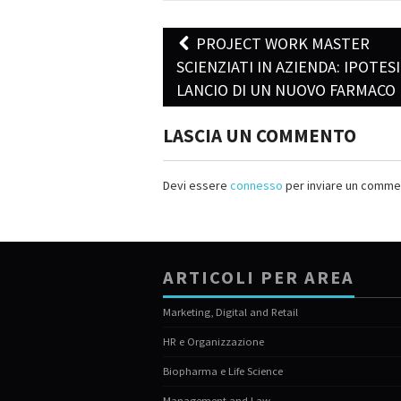
PROJECT WORK MASTER
Post navigation
SCIENZIATI IN AZIENDA: IPOTESI
LANCIO DI UN NUOVO FARMACO
LASCIA UN COMMENTO
Devi essere
connesso
per inviare un comme
ARTICOLI PER AREA
Marketing, Digital and Retail
HR e Organizzazione
Biopharma e Life Science
Management and Law