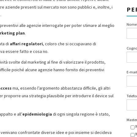
altre aziende presenti sul mercato non sono pubblici e, inoltre, i
PE
.
Nome
 preventivi alle agenzie interrogate per poter stimare al meglio
rketing plan
.
ata di
affari regolatori
, coloro che si occupavano di
Cogn
va essere fatto e cosa no.
ività svolte dal marketing al fine di valorizzare il prodotto,
ifficile poiché alcune agenzie hanno fornito dei preventivi
E-mail
ccess
ma, essendo l’argomento abbastanza difficile, gli altri
proporre una strategia plausibile per introdurre il device sul
Telef
ppalto e all’
epidemiologia
di ogni singola regione è stato,
Master
i venivano confrontate diverse idee e poi insieme si decideva