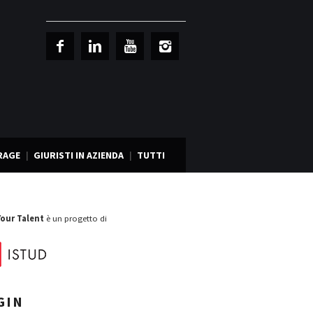
RAGE
GIURISTI IN AZIENDA
TUTTI
Your Talent
è un progetto di
GIN