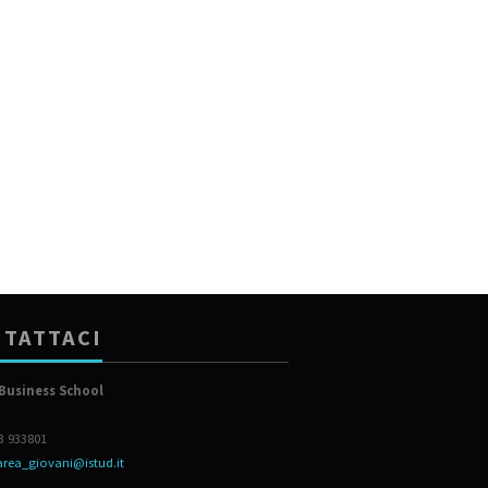
TATTACI
Business School
23 933801
area_giovani@istud.it