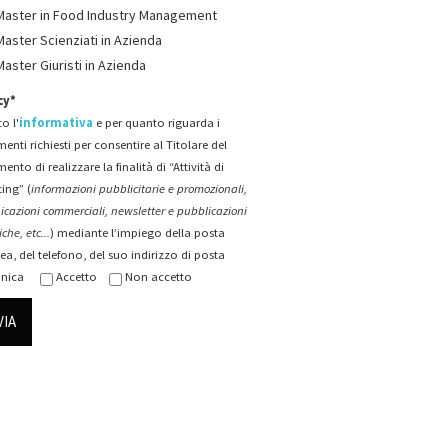
Master in Food Industry Management
Master Scienziati in Azienda
Master Giuristi in Azienda
cy*
o l'
informativa
e per quanto riguarda i
menti richiesti per consentire al Titolare del
mento di realizzare la finalità di “Attività di
ing” (
informazioni pubblicitarie e promozionali,
cazioni commerciali, newsletter e pubblicazioni
che, etc...
) mediante l’impiego della posta
ea, del telefono, del suo indirizzo di posta
onica
Accetto
Non accetto