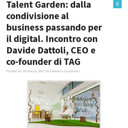
Talent Garden: dalla
0
condivisione al
MASTER IN FOOD & BEVERAGE
business passando per
GIURISTI IN AZIENDA
il digital. Incontro con
TUTTI
Davide Dattoli, CEO e
co-founder di TAG
Posted on
29 marzo 2017
by
Federica Cusimano