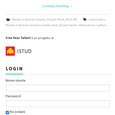
Continue Reading
→
Master in Risorse Umane
,
Project Work
,
RUO XXI
codice etico
,
Master in Risorse Umane
,
master istud
,
project work
,
retribuzione
,
welfare
Free Your Talent
è un progetto di
LOGIN
Nome utente
Password
Ricordami