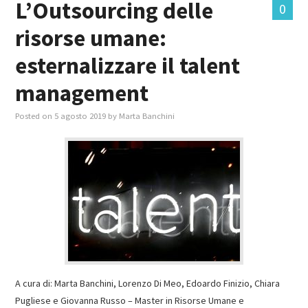
L’Outsourcing delle
0
risorse umane:
MASTER IN FOOD & BEVERAGE
esternalizzare il talent
GIURISTI IN AZIENDA
management
TUTTI
Posted on
5 agosto 2019
by
Marta Banchini
A cura di: Marta Banchini, Lorenzo Di Meo, Edoardo Finizio, Chiara
Pugliese e Giovanna Russo – Master in Risorse Umane e