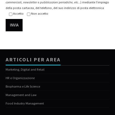
commerciali, newsletter e pubblicazioni periodiche, etc...
) mediante l’impiego
della posta cartacea, del telefono, del suo indirizzo di posta elettronica
Accetto
Non accetto
ARTICOLI PER AREA
Marketing, Digital and Retail
HR e Organizzazione
Biopharma e Life Science
Management and Law
Food Industry Management