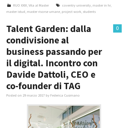
RUO XXIII
,
Vita al Master
coventry university
,
master in hr
,
master istud
,
master risorse umane
,
project work
,
students
Talent Garden: dalla
0
condivisione al
business passando per
il digital. Incontro con
Davide Dattoli, CEO e
co-founder di TAG
Posted on
29 marzo 2017
by
Federica Cusimano