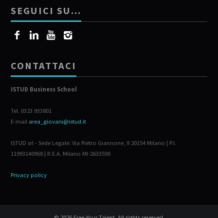
SEGUICI SU…
CONTATTACI
ISTUD Business School
Tel. 0323 933801
E-mail
area_giovani@istud.it
ISTUD srl - Sede Legale: Via Pietro Giannone, 9 20154 Milano | P.I.
11993140968 | R.E.A. Milano MI-2633590
Privacy policy
© 2026 Free Your Talent. All rights reserved.