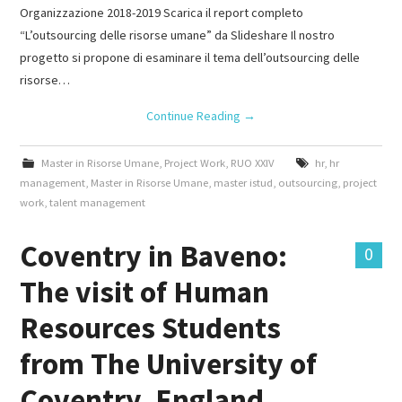
Organizzazione 2018-2019 Scarica il report completo
“L’outsourcing delle risorse umane” da Slideshare Il nostro
progetto si propone di esaminare il tema dell’outsourcing delle
risorse…
Continue Reading
→
Master in Risorse Umane
,
Project Work
,
RUO XXIV
hr
,
hr
management
,
Master in Risorse Umane
,
master istud
,
outsourcing
,
project
work
,
talent management
Coventry in Baveno:
0
The visit of Human
Resources Students
from The University of
Coventry, England