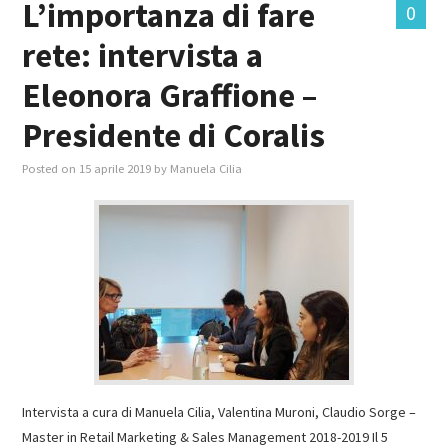
L’importanza di fare
0
rete: intervista a
MASTER IN FOOD & BEVERAGE
Eleonora Graffione –
GIURISTI IN AZIENDA
Presidente di Coralis
TUTTI
Posted on
15 aprile 2019
by
Manuela Cilia
Intervista a cura di Manuela Cilia, Valentina Muroni, Claudio Sorge –
Master in Retail Marketing & Sales Management 2018-2019 Il 5