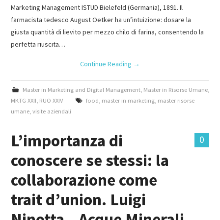
Marketing Management ISTUD Bielefeld (Germania), 1891. Il
farmacista tedesco August Oetker ha un’intuizione: dosare la
giusta quantità di lievito per mezzo chilo di farina, consentendo la
perfetta riuscita…
Continue Reading
→
Master in Marketing and Digital Management
,
Master in Risorse Umane
,
MKTG XXII
,
RUO XXIV
food
,
master in marketing
,
master risorse
umane
,
visite aziendali
L’importanza di
0
conoscere se stessi: la
collaborazione come
trait d’union. Luigi
Ninotta – Acque Minerali