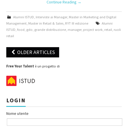
Continue Reading
→
Alumni ISTUD
,
Interviste ai Manager
,
Master in Marketing and Digital
Management
,
Master in Retail & Sales
,
RYT III edizione
Alumni
ISTUD
,
food
,
gdo
,
grande distribuzione
,
manager
,
project work
,
retail
,
ruoli
retail
OLDER ARTICLES
Post navigation
Free Your Talent
è un progetto di
LOGIN
Nome utente