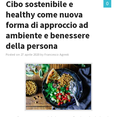
Cibo sostenibile e
0
healthy come nuova
MASTER IN FOOD & BEVERAGE
forma di approccio ad
GIURISTI IN AZIENDA
ambiente e benessere
TUTTI
della persona
Posted on
27 aprile 2020
by
Francesco Agresti