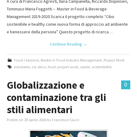
A cura di Francesco Agresti, Ilaria Campanella, Riccardo Dispinseri,
Tommaso Maria Foggetti – Master in Food & Beverage
Management 2019-2020 Scarica il progetto completo “Cibo
sostenibile e healthy come nuova forma di approccio ad ambiente
e benessere della persona” Questo progetto di ricerca…
Continue Reading
→
Food I edzione
,
Master in Food Industry Management
,
Project Work
benessere
,
csr
,
etica
,
food
,
project work
,
salute
,
sostenibilità
Globalizzazione e
0
contaminazione tra gli
stili alimentari
Posted on
20 aprile 2020
by
Francesca Ciucci