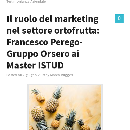
Testimonianza Aziendale
Il ruolo del marketing
0
nel settore ortofrutta:
Francesco Perego-
Gruppo Orsero ai
Master ISTUD
Posted on
7 giugno 2019
by
Marco Ruggeri