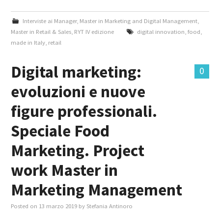
Interviste ai Manager
,
Master in Marketing and Digital Management
,
Master in Retail & Sales
,
RYT IV edizione
digital innovation
,
food
,
made in Italy
,
retail
Digital marketing:
0
evoluzioni e nuove
figure professionali.
Speciale Food
Marketing. Project
work Master in
Marketing Management
Posted on
13 marzo 2019
by
Stefania Antinoro