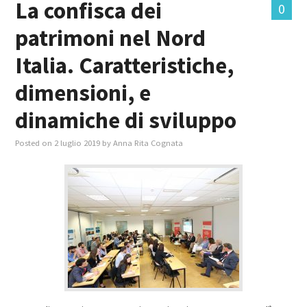
La confisca dei
0
patrimoni nel Nord
MASTER IN FOOD & BEVERAGE
Italia. Caratteristiche,
GIURISTI IN AZIENDA
dimensioni, e
TUTTI
dinamiche di sviluppo
Posted on
2 luglio 2019
by
Anna Rita Cognata