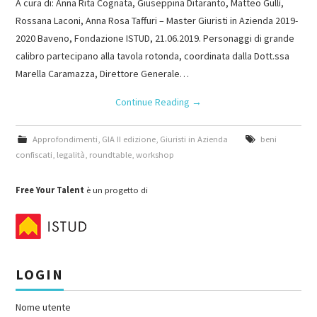
A cura di: Anna Rita Cognata, Giuseppina Ditaranto, Matteo Gullì,
Rossana Laconi, Anna Rosa Taffuri – Master Giuristi in Azienda 2019-
2020 Baveno, Fondazione ISTUD, 21.06.2019. Personaggi di grande
calibro partecipano alla tavola rotonda, coordinata dalla Dott.ssa
Marella Caramazza, Direttore Generale…
Continue Reading
→
Approfondimenti
,
GIA II edizione
,
Giuristi in Azienda
beni
confiscati
,
legalità
,
roundtable
,
workshop
Free Your Talent
è un progetto di
LOGIN
Nome utente