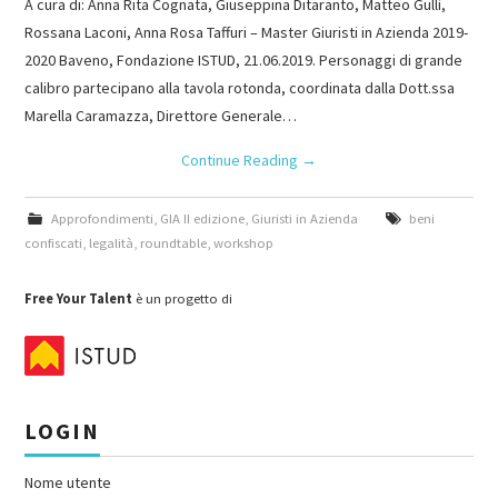
A cura di: Anna Rita Cognata, Giuseppina Ditaranto, Matteo Gullì,
Rossana Laconi, Anna Rosa Taffuri – Master Giuristi in Azienda 2019-
2020 Baveno, Fondazione ISTUD, 21.06.2019. Personaggi di grande
calibro partecipano alla tavola rotonda, coordinata dalla Dott.ssa
Marella Caramazza, Direttore Generale…
Continue Reading
→
Approfondimenti
,
GIA II edizione
,
Giuristi in Azienda
beni
confiscati
,
legalità
,
roundtable
,
workshop
Free Your Talent
è un progetto di
LOGIN
Nome utente