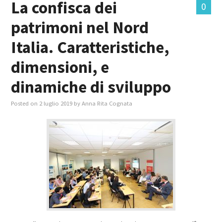
La confisca dei
0
patrimoni nel Nord
MASTER IN FOOD & BEVERAGE
Italia. Caratteristiche,
GIURISTI IN AZIENDA
dimensioni, e
TUTTI
dinamiche di sviluppo
Posted on
2 luglio 2019
by
Anna Rita Cognata