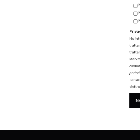
Priva
Ho lett
tratta
tratta
Market
comuni
periodi
cartac
elettr