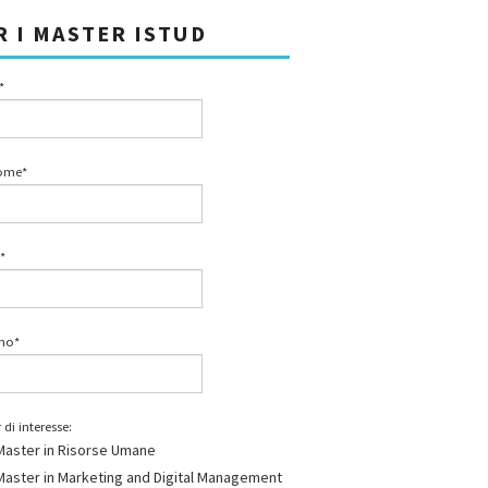
R I MASTER ISTUD
*
ome*
*
ono*
 di interesse:
Master in Risorse Umane
Master in Marketing and Digital Management