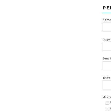
PE
Nome
Cogn
E-mail
Telef
Master