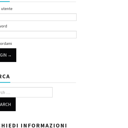
 utente
word
ordami
RCA
h for:
CHIEDI INFORMAZIONI