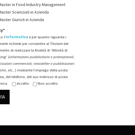
Master in Food Industry Management
Master Scienziati in Azienda
Master Giuristi in Azienda
cy*
o l'
informativa
e per quanto riguarda i
menti richiesti per consentire al Titolare del
mento di realizzare la finalità di “Attività di
ing” (
informazioni pubblicitarie e promozionali,
cazioni commerciali, newsletter e pubblicazioni
che, etc...
) mediante l’impiego della posta
ea, del telefono, del suo indirizzo di posta
onica
Accetto
Non accetto