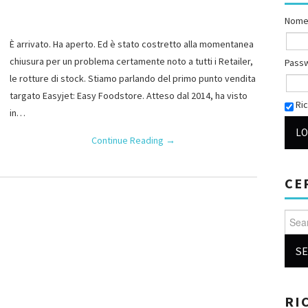
Nome
È arrivato. Ha aperto. Ed è stato costretto alla momentanea
chiusura per un problema certamente noto a tutti i Retailer,
Pass
le rotture di stock. Stiamo parlando del primo punto vendita
targato Easyjet: Easy Foodstore. Atteso dal 2014, ha visto
Ric
in…
Continue Reading
→
CE
Searc
RI