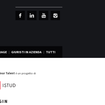
RAGE
GIURISTI IN AZIENDA
TUTTI
Your Talent
è un progetto di
GIN