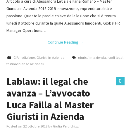
Articolo a cura di Alessandra Letizia e Ilaria Romano – Master
Giuristi in Azienda 2018-2019 Innovazione, imprenditorialità e
passione. Queste le parole chiave della lezione che si è tenuta
lunedì 8 ottobre durante la quale Alessandro Innocenti, Global HR
Manager Operations…
Continue Reading
→
GIA I edizione
,
Giuristi in Azienda
giuristi in azienda
,
ruoli legal
,
testimonianze aziendali
Lablaw: il legal che
0
avanza – L’avvocato
Luca Failla al Master
Giuristi in Azienda
Posted on
22 ottobre 2018
by
Giulia Perdichizzi