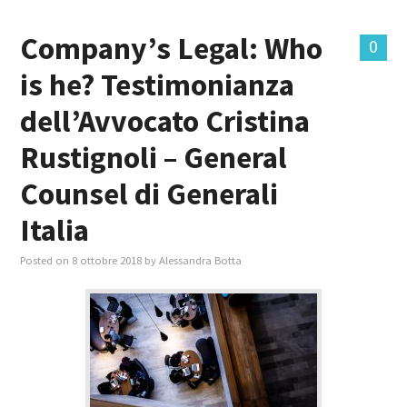
Company’s Legal: Who
0
is he? Testimonianza
dell’Avvocato Cristina
Rustignoli – General
Counsel di Generali
Italia
Posted on
8 ottobre 2018
by
Alessandra Botta