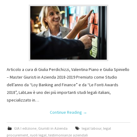
Articolo a cura di Giulia Perdichizzi, Valentina Piano e Giulia Spiniello
– Master Giuristi in Azienda 2018-2019 Premiato come Studio
dell’anno da “Loy Banking and Finance” e da “Le Fonti Awards
2018”, LabLaw è uno dei più importanti studi legali italiani,
specializzato in…
Continue Reading
→
GIA I edizione
,
Giuristi in Azienda
legal labour
,
legal
procurement
,
ruoli legal
,
testimonianze aziendali