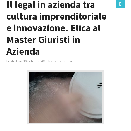
Il legal in azienda tra
0
cultura imprenditoriale
MASTER IN FOOD & BEVERAGE
e innovazione. Elica al
GIURISTI IN AZIENDA
Master Giuristi in
TUTTI
Azienda
Posted on
30 ottobre 2018
by
Tania Ponta