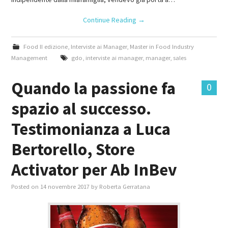
Continue Reading
→
Food II edizione
,
Interviste ai Manager
,
Master in Food Industry
Management
gdo
,
interviste ai manager
,
manager
,
sales
Quando la passione fa
0
spazio al successo.
Testimonianza a Luca
Bertorello, Store
Activator per Ab InBev
Posted on
14 novembre 2017
by
Roberta Gerratana