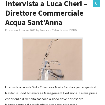
Intervista a Luca Cheri –
0
Direttore Commerciale
MASTER IN FOOD & BEVERAGE
Acqua Sant’Anna
GIURISTI IN AZIENDA
Posted on
2 marzo 2021
by
Free Your Talent Master ISTUD
TUTTI
Intervista a cura di Giulia Coluccio e Marta Sedda – partecipanti al
Master in Food & Beverage Management II edizione Le mie prime
esperienze di vendita nascono al liceo dove per essere
indipendente dalla miafamiglia, vendevo già porta a…