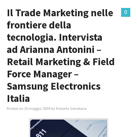
Il Trade Marketing nelle
0
MASTER IN FOOD & BEVERAGE
frontiere della
GIURISTI IN AZIENDA
tecnologia. Intervista
TUTTI
ad Arianna Antonini –
Retail Marketing & Field
Force Manager –
Samsung Electronics
Italia
Posted on
10 maggio 2018
by
Roberta Gerratana