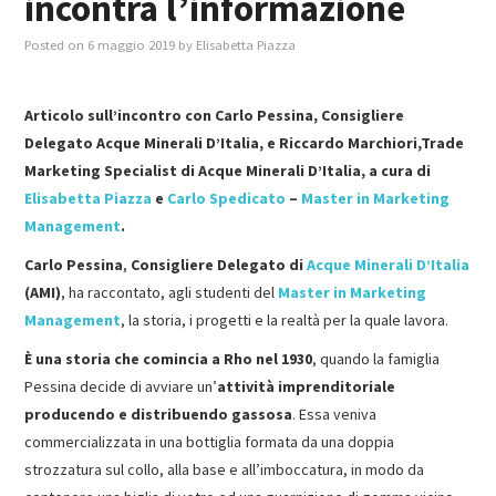
incontra l’informazione
Posted on
6 maggio 2019
by
Elisabetta Piazza
MASTER IN FOOD & BEVERAGE
GIURISTI IN AZIENDA
Articolo sull’incontro con Carlo Pessina, Consigliere
Delegato Acque Minerali D’Italia, e Riccardo Marchiori,Trade
TUTTI
Marketing Specialist di Acque Minerali D’Italia, a cura di
Elisabetta Piazza
e
Carlo Spedicato
–
Master in Marketing
Management
.
Carlo Pessina
,
Consigliere Delegato di
Acque Minerali D’Italia
(AMI)
, ha raccontato, agli studenti del
Master in Marketing
Management
, la storia, i progetti e la realtà per la quale lavora.
È una storia che comincia a
Rho nel 1930
, quando la famiglia
Pessina decide di avviare un’
attività imprenditoriale
producendo e distribuendo gassosa
. Essa veniva
commercializzata in una bottiglia formata da una doppia
strozzatura sul collo, alla base e all’imboccatura, in modo da