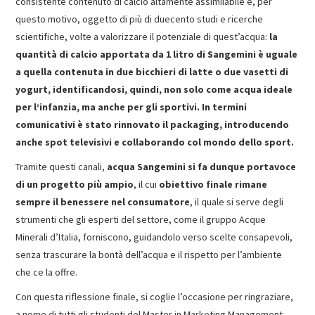
consistente contenuto di calcio altamente assimilabile e, per
questo motivo, oggetto di più di duecento studi e ricerche
scientifiche, volte a valorizzare il potenziale di quest’acqua:
la
quantità di calcio apportata da 1 litro di Sangemini è uguale
a quella contenuta in due bicchieri di latte o due vasetti di
yogurt, identificandosi, quindi, non solo come acqua ideale
per l’infanzia, ma anche per gli sportivi. In termini
comunicativi è stato rinnovato il packaging, introducendo
anche spot televisivi e collaborando col mondo dello sport.
Tramite questi canali,
acqua Sangemini si fa dunque portavoce
di un progetto più ampio
, il cui
obiettivo finale rimane
sempre il benessere nel consumatore
, il quale si serve degli
strumenti che gli esperti del settore, come il gruppo Acque
Minerali d’Italia, forniscono, guidandolo verso scelte consapevoli,
senza trascurare la bontà dell’acqua e il rispetto per l’ambiente
che ce la offre.
Con questa riflessione finale, si coglie l’occasione per ringraziare,
a nome di tutti gli studenti del Master in Marketing Management,