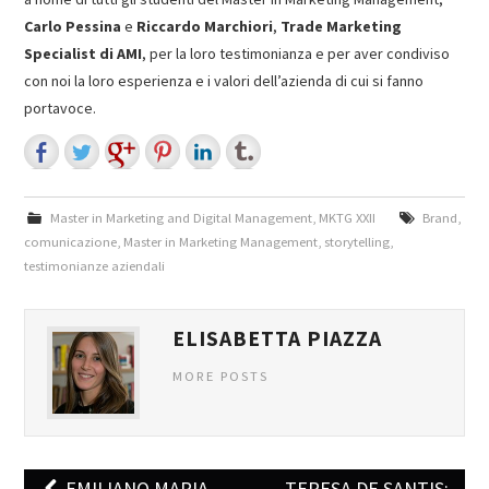
Carlo Pessina
e
Riccardo Marchiori
,
Trade Marketing
Specialist di AMI
, per la loro testimonianza e per aver condiviso
con noi la loro esperienza e i valori dell’azienda di cui si fanno
portavoce.
Master in Marketing and Digital Management
,
MKTG XXII
Brand
,
comunicazione
,
Master in Marketing Management
,
storytelling
,
testimonianze aziendali
ELISABETTA PIAZZA
MORE POSTS
EMILIANO MARIA
TERESA DE SANTIS: