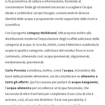
si fa promotrice di cultura e informazione, fornendo al
consumatore finale gli strumenti necessari a scegliere l’acqua
ideale a soddisfare i propri bisogni, comunicando le diverse
identità delle acque e proponendo verità supportate dalla ricerca
scientifica.
Con il progetto
Category Multibrand
, AMI propone inoltre alla
distribuzione moderna l’impostazione degli scaffali sulla base della
categoria di acqua. Si ricorda, infatti, come il Ministero suddivida le
acque in quattro categorie, sulla base del residuo fisso in esse
contenuto, ottenendo così: acque ipominerali, oligominerali,
mediominerali, iperminerali.
Carlo Pessina
sottolinea, inoltre, come l’
acqua
, trovandosi alla
base della piramide alimentare, sia da considerare un
alimento a
tutti gli effetti
. Qui l’occasione per parlare di
acqua Sangemini
,
l’
acqua-alimento
per eccellenza: un’acqua funzionale, che
necessita di oltre trent’anni per completare il suo ciclo di vita e
arrivare, così, al suo mix distintivo. Tra le sue peculiarità, il