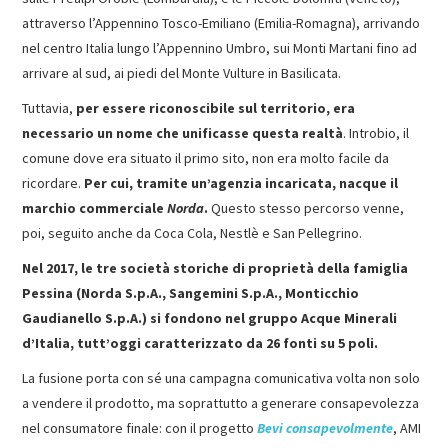
attraverso l’Appennino Tosco-Emiliano (Emilia-Romagna), arrivando
nel centro Italia lungo l’Appennino Umbro, sui Monti Martani fino ad
arrivare al sud, ai piedi del Monte Vulture in Basilicata.
Tuttavia,
per essere riconoscibile sul territorio, era
necessario un nome che unificasse questa realtà
. Introbio, il
comune dove era situato il primo sito, non era molto facile da
ricordare.
Per cui, tramite un’agenzia incaricata, nacque il
marchio commerciale
Norda
.
Questo stesso percorso venne,
poi, seguito anche da Coca Cola, Nestlè e San Pellegrino.
Nel 2017, le tre società storiche di proprietà della famiglia
Pessina (Norda S.p.A., Sangemini S.p.A., Monticchio
Gaudianello S.p.A.) si fondono nel gruppo Acque Minerali
d’Italia, tutt’oggi caratterizzato da 26 fonti su 5 poli.
La fusione porta con sé una campagna comunicativa volta non solo
a vendere il prodotto, ma soprattutto a generare consapevolezza
nel consumatore finale: con il progetto
Bevi consapevolmente
, AMI