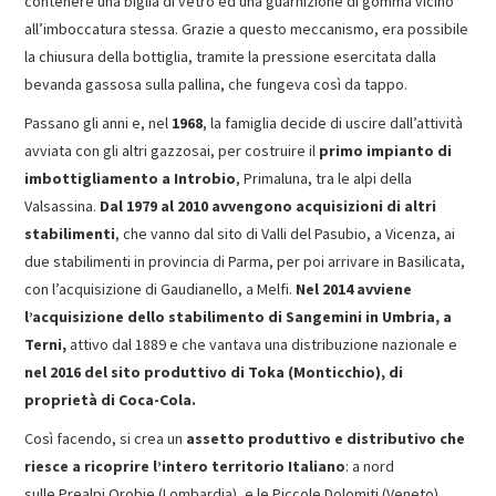
contenere una biglia di vetro ed una guarnizione di gomma vicino
all’imboccatura stessa. Grazie a questo meccanismo, era possibile
la chiusura della bottiglia, tramite la pressione esercitata dalla
bevanda gassosa sulla pallina, che fungeva così da tappo.
Passano gli anni e, nel
1968
, la famiglia decide di uscire dall’attività
avviata con gli altri gazzosai, per costruire il
primo impianto di
imbottigliamento a Introbio
, Primaluna, tra le alpi della
Valsassina.
Dal 1979 al 2010 avvengono acquisizioni di altri
stabilimenti
, che vanno dal sito di Valli del Pasubio, a Vicenza, ai
due stabilimenti in provincia di Parma, per poi arrivare in Basilicata,
con l’acquisizione di Gaudianello, a Melfi.
Nel 2014 avviene
l’acquisizione dello stabilimento di Sangemini in Umbria, a
Terni,
attivo dal 1889 e che vantava una distribuzione nazionale e
nel 2016 del sito produttivo di Toka (Monticchio), di
proprietà di Coca-Cola.
Così facendo, si crea un
assetto produttivo e distributivo che
riesce a ricoprire l’intero territorio Italiano
: a nord
sulle Prealpi Orobie (Lombardia), e le Piccole Dolomiti (Veneto),