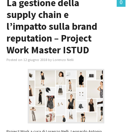
La gestione della
0
supply chain e
l’impatto sulla brand
reputation – Project
Work Master ISTUD
Posted on
12 giugno 2018
by
Lorenzo Nelli
Project Work a cura di Lorenzo Nelli, Leonardo Antonio