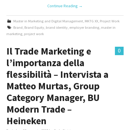
Continue Reading
→
Master in Marketing and Digital Management
,
MKTG XX
,
Project Work
Brand
,
Brand Equity
,
brand identity
,
employer branding
,
master in
marketing
,
project work
Il Trade Marketing e
0
l’importanza della
flessibilità – Intervista a
Matteo Murtas, Group
Category Manager, BU
Modern Trade –
Heineken