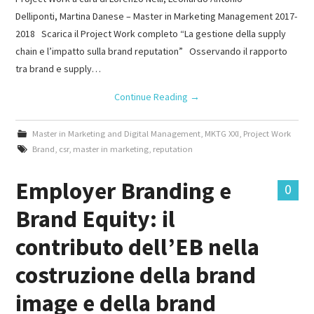
Delliponti, Martina Danese – Master in Marketing Management 2017-
2018 Scarica il Project Work completo “La gestione della supply
chain e l’impatto sulla brand reputation” Osservando il rapporto
tra brand e supply…
Continue Reading
→
Master in Marketing and Digital Management
,
MKTG XXI
,
Project Work
Brand
,
csr
,
master in marketing
,
reputation
Employer Branding e
0
Brand Equity: il
contributo dell’EB nella
costruzione della brand
image e della brand