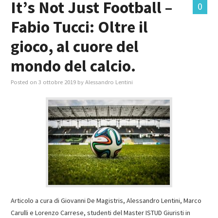
It’s Not Just Football –
0
Fabio Tucci: Oltre il
MASTER IN FOOD & BEVERAGE
gioco, al cuore del
GIURISTI IN AZIENDA
mondo del calcio.
TUTTI
Posted on
3 ottobre 2019
by
Alessandro Lentini
Articolo a cura di Giovanni De Magistris, Alessandro Lentini, Marco
Carulli e Lorenzo Carrese, studenti del Master ISTUD Giuristi in