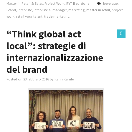
Master in Retail & Sales
,
Project Work
,
RYT II edizione
beverage
,
Brand
,
interviste
,
interviste ai manager
,
marketing
,
master in retail
,
project
work
,
retail your talent
,
trade marketing
“Think global act
0
local”: strategie di
internazionalizzazione
del brand
Posted on
23 febbraio 2016
by
Karin Kamler