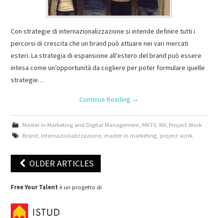
Con strategie di internazionalizzazione si intende definire tutti i
percorsi di crescita che un brand può attuare nei vari mercati
esteri. La strategia di espansione all’estero del brand può essere
intesa come un’opportunità da cogliere per poter formulare quelle
strategie…
Continue Reading
→
Master in Marketing and Digital Management
,
MKTG XIX
,
Project Work
Brand
,
internazionalizzazione
,
master in marketing
,
project work
OLDER ARTICLES
Post navigation
Free Your Talent
è un progetto di