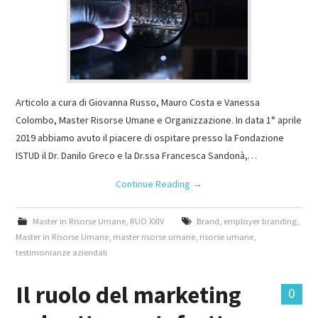
Articolo a cura di Giovanna Russo, Mauro Costa e Vanessa
Colombo, Master Risorse Umane e Organizzazione. In data 1° aprile
2019 abbiamo avuto il piacere di ospitare presso la Fondazione
ISTUD il Dr. Danilo Greco e la Dr.ssa Francesca Sandonà,…
Continue Reading
→
Master in Risorse Umane
,
RUO XXIV
Brand
,
employer branding
,
Master in Risorse Umane
,
master risorse umane
,
risorse umane
,
testimonianze aziendali
Il ruolo del marketing
0