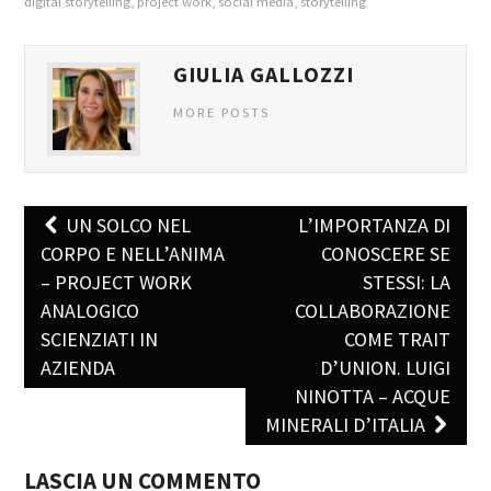
digital storytelling
,
project work
,
social media
,
storytelling
GIULIA GALLOZZI
MORE POSTS
UN SOLCO NEL
L’IMPORTANZA DI
Post navigation
CORPO E NELL’ANIMA
CONOSCERE SE
– PROJECT WORK
STESSI: LA
ANALOGICO
COLLABORAZIONE
SCIENZIATI IN
COME TRAIT
AZIENDA
D’UNION. LUIGI
NINOTTA – ACQUE
MINERALI D’ITALIA
LASCIA UN COMMENTO