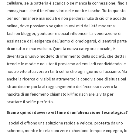
cellulare, se la batteria è scarica o se manca la connessione, fino a
immaginarsi che il telefono vibri nelle nostre tasche. Tutto questo
per non rimanere mai isolati e non perdersi nulla di ciò che accade
online, dove possiamo seguire i nuovi miti dell’età moderna:
fashion blogger, youtuber e social influencer. La venerazione di
essi nasce dall’esigenza dell’uomo di omologarsi, di sentirsi parte
di un tutto e mai escluso. Questa nuova categoria sociale, è
diventata il nuovo modello di riferimento della società, che detta i
trend e le mode e noi utenti proviamo ad emularli condividendo le
nostre vite attraverso i tanti selfie che ogni giorno ci facciamo. Ma
anche la ricerca di visibilità attraverso la condivisione di situazioni
straordinarie porta al raggiungimento dell’eccesso ovvero la
nascita di un fenomeno chiamato killfie: rischiare la vita per
scattare il selfie perfetto.
Siamo quindi davvero vittime di un’alienazione tecnologica?
I social ci offrono una soluzione rapida e veloce, protetta da uno
schermo, mentre le relazioni vere richiedono tempo e impegno, lo