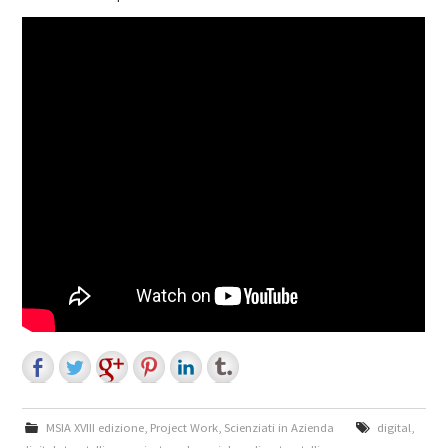
MSIA XVIII edizione
,
Project Work
,
Scienziati in Azienda
digital
,