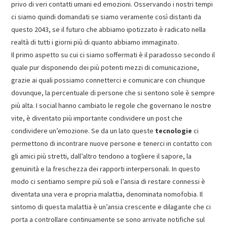
privo di veri contatti umani ed emozioni. Osservando i nostri tempi
ci siamo quindi domandati se siamo veramente così distanti da
questo 2043, se il futuro che abbiamo ipotizzato è radicato nella
realtà di tutti i giorni più di quanto abbiamo immaginato.
Il primo aspetto su cui ci siamo soffermati è il paradosso secondo il
quale pur disponendo dei più potenti mezzi di comunicazione,
grazie ai quali possiamo connetterci e comunicare con chiunque
dovunque, la percentuale di persone che si sentono sole è sempre
più alta. I social hanno cambiato le regole che governano le nostre
vite, è diventato più importante condividere un post che
condividere un’emozione. Se da un lato queste
tecnologie
ci
permettono di incontrare nuove persone e tenerci in contatto con
gli amici più stretti, dall’altro tendono a togliere il sapore, la
genuinità e la freschezza dei rapporti interpersonali. In questo
modo ci sentiamo sempre più soli e l’ansia di restare connessi è
diventata una vera e propria malattia, denominata nomofobia. Il
sintomo di questa malattia è un’ansia crescente e dilagante che ci
porta a controllare continuamente se sono arrivate notifiche sul