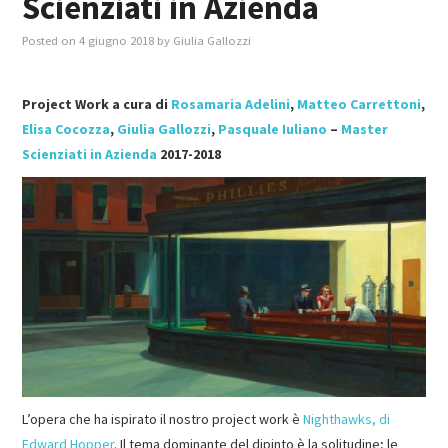
Scienziati in Azienda
Posted on
4 giugno 2018
by
Giulia Gallozzi
MASTER IN FOOD & BEVERAGE
GIURISTI IN AZIENDA
Project Work a cura di
Rosamaria Adelini
,
Matteo Carrettoni
,
Elisa Cocozza
,
Giulia Gallozzi
,
Pasquale Iuliano
–
Master
TUTTI
Scienziati in Azienda
2017-2018
L’opera che ha ispirato il nostro project work è
Nighthawks, di
Edward Hopper
. Il tema dominante del dipinto è la solitudine; le