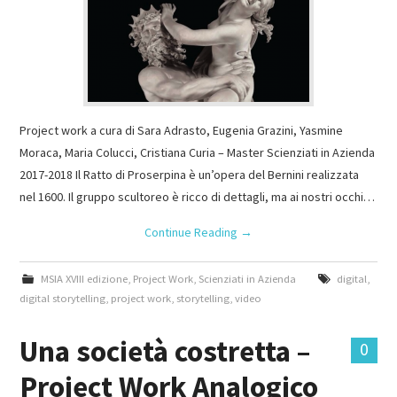
Project work a cura di Sara Adrasto, Eugenia Grazini, Yasmine
Moraca, Maria Colucci, Cristiana Curia – Master Scienziati in Azienda
2017-2018 Il Ratto di Proserpina è un’opera del Bernini realizzata
nel 1600. Il gruppo scultoreo è ricco di dettagli, ma ai nostri occhi…
Continue Reading
→
MSIA XVIII edizione
,
Project Work
,
Scienziati in Azienda
digital
,
digital storytelling
,
project work
,
storytelling
,
video
Una società costretta –
0
Project Work Analogico