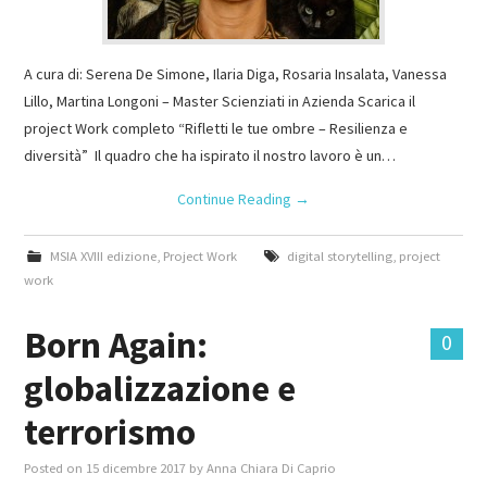
A cura di: Serena De Simone, Ilaria Diga, Rosaria Insalata, Vanessa
Lillo, Martina Longoni – Master Scienziati in Azienda Scarica il
project Work completo “Rifletti le tue ombre – Resilienza e
diversità” Il quadro che ha ispirato il nostro lavoro è un…
Continue Reading
→
MSIA XVIII edizione
,
Project Work
digital storytelling
,
project
work
Born Again:
0
globalizzazione e
terrorismo
Posted on
15 dicembre 2017
by
Anna Chiara Di Caprio