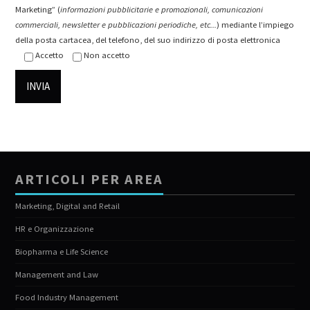
Marketing” (
informazioni pubblicitarie e promozionali, comunicazioni
commerciali, newsletter e pubblicazioni periodiche, etc...
) mediante l’impiego
della posta cartacea, del telefono, del suo indirizzo di posta elettronica
Accetto
Non accetto
ARTICOLI PER AREA
Marketing, Digital and Retail
HR e Organizzazione
Biopharma e Life Science
Management and Law
Food Industry Management