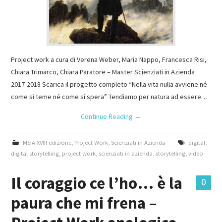
Project work a cura di Verena Weber, Maria Nappo, Francesca Risi,
Chiara Trimarco, Chiara Paratore – Master Scienziati in Azienda
2017-2018 Scarica il progetto completo “Nella vita nulla avviene né
come si teme né come si spera” Tendiamo per natura ad essere…
Continue Reading
→
MSIA XVIII edizione
,
Project Work
,
Scienziati in Azienda
digital
,
digital storytelling
,
project work
,
scienziati in azienda
,
storytelling
,
video
Il coraggio ce l’ho… è la
0
paura che mi frena –