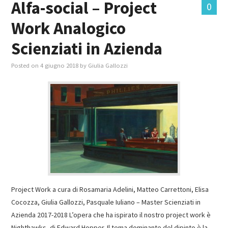
Alfa-social – Project
0
Work Analogico
MASTER IN FOOD & BEVERAGE
Scienziati in Azienda
GIURISTI IN AZIENDA
Posted on
4 giugno 2018
by
Giulia Gallozzi
TUTTI
Project Work a cura di Rosamaria Adelini, Matteo Carrettoni, Elisa
Cocozza, Giulia Gallozzi, Pasquale Iuliano – Master Scienziati in
Azienda 2017-2018 L’opera che ha ispirato il nostro project work è
Nighthawks, di Edward Hopper. Il tema dominante del dipinto è la