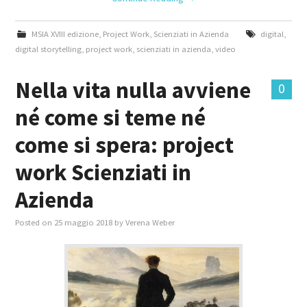
MSIA XVIII edizione
,
Project Work
,
Scienziati in Azienda
digital
,
digital storytelling
,
project work
,
scienziati in azienda
,
video
Nella vita nulla avviene
0
né come si teme né
come si spera: project
work Scienziati in
Azienda
Posted on
25 maggio 2018
by
Verena Weber