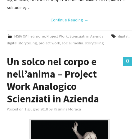
solitudine;…
Continue Reading
→
MSIA XVIII edizione
,
Project Work
,
Scienziati in Azienda
digital
,
digital storytelling
,
project work
,
social media
,
storytelling
Un solco nel corpo e
0
nell’anima – Project
Work Analogico
Scienziati in Azienda
Posted on
1 giugno 2018
by
Yasmine Moraca