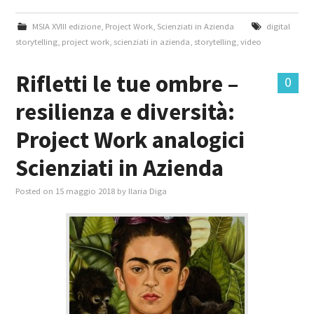
MSIA XVIII edizione
,
Project Work
,
Scienziati in Azienda
digital
storytelling
,
project work
,
scienziati in azienda
,
storytelling
,
video
Rifletti le tue ombre –
0
resilienza e diversità:
Project Work analogici
Scienziati in Azienda
Posted on
15 maggio 2018
by
Ilaria Diga