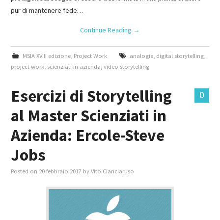
pur di mantenere fede…
Continue Reading
→
MSIA XVIII edizione
,
Project Work
analogie
,
digital storytelling
,
project work
,
scienziati in azienda
,
video storytelling
Esercizi di Storytelling
0
al Master Scienziati in
Azienda: Ercole-Steve
Jobs
Posted on
20 febbraio 2017
by
Vito Cianciaruso