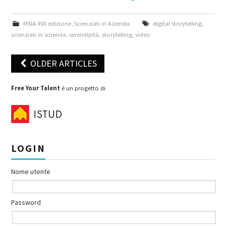
MSIA XVII edizione
,
Scienziati in Azienda
digital storytelling
,
scienziati in azienda
,
serendipità
,
storytelling
,
video
OLDER ARTICLES
Post navigation
Free Your Talent
è un progetto di
LOGIN
Nome utente
Password