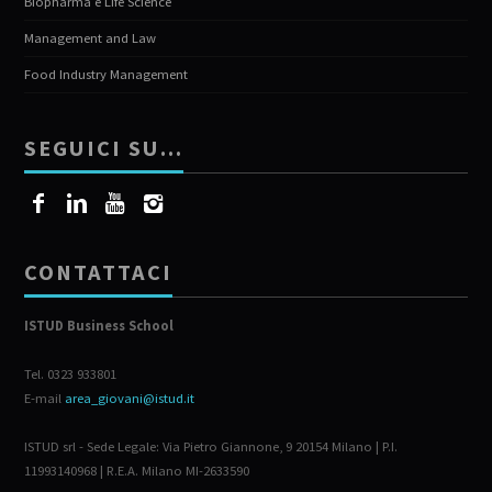
Biopharma e Life Science
Management and Law
Food Industry Management
SEGUICI SU…
CONTATTACI
ISTUD Business School
Tel. 0323 933801
E-mail
area_giovani@istud.it
ISTUD srl - Sede Legale: Via Pietro Giannone, 9 20154 Milano | P.I.
11993140968 | R.E.A. Milano MI-2633590