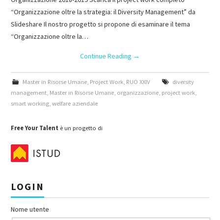
“Organizzazione oltre la strategia: il Diversity Management” da
Slideshare Il nostro progetto si propone di esaminare il tema
“Organizzazione oltre la…
Continue Reading
→
Master in Risorse Umane
,
Project Work
,
RUO XXIV
diversity
management
,
Master in Risorse Umane
,
organizzazione
,
project work
,
smart working
,
welfare aziendale
Free Your Talent
è un progetto di
LOGIN
Nome utente