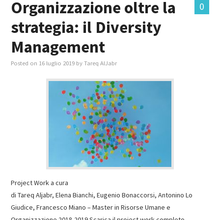
Organizzazione oltre la
0
strategia: il Diversity
MASTER IN FOOD & BEVERAGE
Management
GIURISTI IN AZIENDA
Posted on
16 luglio 2019
by
Tareq AlJabr
TUTTI
Project Work a cura
di Tareq Aljabr, Elena Bianchi, Eugenio Bonaccorsi, Antonino Lo
Giudice, Francesco Miano – Master in Risorse Umane e
Organizzazione 2018-2019 Scarica il project work completo