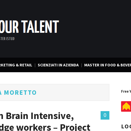
KETING & RETAIL
SCIENZIATI IN AZIENDA
MASTER IN FOOD & BEVE
A MORETTO
Free 
 Brain Intensive,
0
ge workers – Project
LO