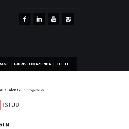
RAGE
GIURISTI IN AZIENDA
TUTTI
Your Talent
è un progetto di
GIN