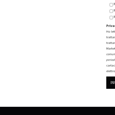
Priva
Ho lett
tratta
tratta
Market
comuni
periodi
cartac
elettr