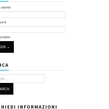
 utente
word
ordami
RCA
h for:
CHIEDI INFORMAZIONI