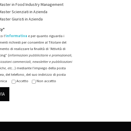
Master in Food Industry Management
Master Scienziati in Azienda
Master Giuristi in Azienda
cy*
o l'
informativa
e per quanto riguarda i
menti richiesti per consentire al Titolare del
mento di realizzare la finalità di “Attività di
ing” (
informazioni pubblicitarie e promozionali,
cazioni commerciali, newsletter e pubblicazioni
che, etc...
) mediante l’impiego della posta
ea, del telefono, del suo indirizzo di posta
onica
Accetto
Non accetto