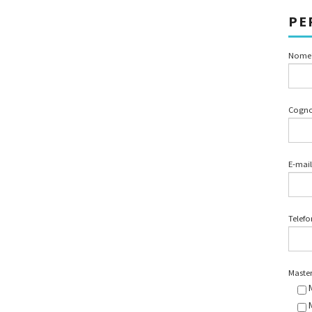
PE
Nome
Cogn
E-mail
Telef
Master