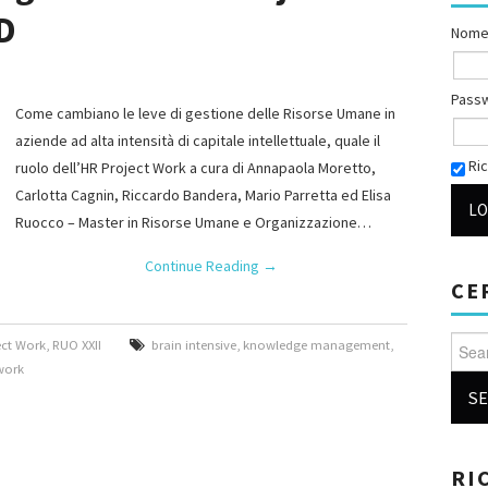
D
Nome
o
Pass
Come cambiano le leve di gestione delle Risorse Umane in
aziende ad alta intensità di capitale intellettuale, quale il
Ric
ruolo dell’HR Project Work a cura di Annapaola Moretto,
Carlotta Cagnin, Riccardo Bandera, Mario Parretta ed Elisa
Ruocco – Master in Risorse Umane e Organizzazione…
Continue Reading
→
CE
Searc
ect Work
,
RUO XXII
brain intensive
,
knowledge management
,
work
RI