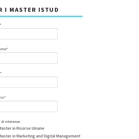
R I MASTER ISTUD
*
ome*
*
ono*
 di interesse:
Master in Risorse Umane
Master in Marketing and Digital Management