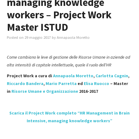
managing knowledge
workers – Project Work
MASTER IN FOOD & BEVERAGE
Master ISTUD
GIURISTI IN AZIENDA
Posted on
29 maggio 2017
by
Annapaola Moretto
TUTTI
Come cambiano le leve di gestione delle Risorse Umane in aziende ad
alta intensità di capitale intellettuale, quale il ruolo dell’HR
Project Work a cura di
Annapaola Moretto
,
Carlotta Cagnin
,
Riccardo Bandera
,
Mario Parretta
ed
Elisa Ruocco
–
Master
in
Risorse Umane e Organizzazione
2016-2017
Scarica il Project Work completo “HR Management in Brain
Intensive, managing knowledge workers”