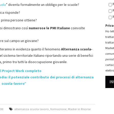
uola
” diventa formalmente un obbligo per le scuole?
tica risponde?
n prima persone ottiene?
Priva
 si dimostrano così
numerose le PMI Italiane
coinvolte
Ho lett
tratta
mare sul campo un giovane?
tratta
Market
teranno in evidenza quanto il fenomeno
Alternanza scuola-
comuni
el sistema territoriale Italiano riportando una serie di benefici
periodi
, primo tra tutti la disoccupazione giovanile.
cartac
il Project Work completo
elettr
dia: il potenziale contributo dei processi di alternanza
scuola-lavoro”
XII
alternanza scuola lavoro
,
formazione
,
Master in Risorse