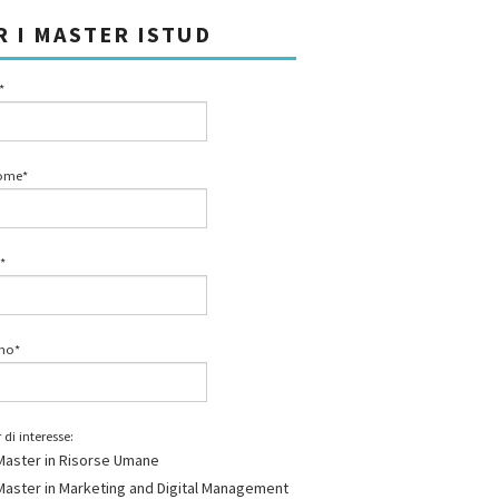
R I MASTER ISTUD
*
ome*
*
ono*
 di interesse:
Master in Risorse Umane
Master in Marketing and Digital Management