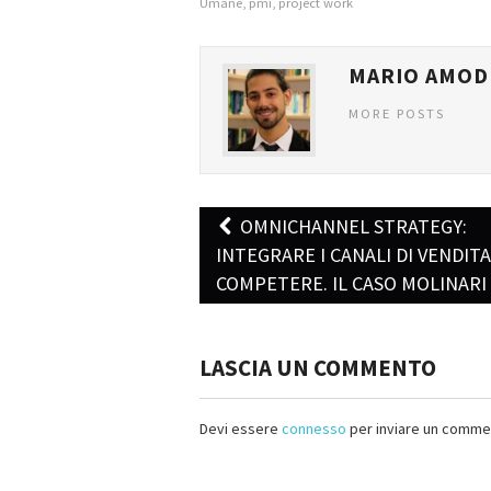
Umane
,
pmi
,
project work
MARIO AMOD
MORE POSTS
OMNICHANNEL STRATEGY:
Post navigation
INTEGRARE I CANALI DI VENDIT
COMPETERE. IL CASO MOLINARI
LASCIA UN COMMENTO
Devi essere
connesso
per inviare un comme