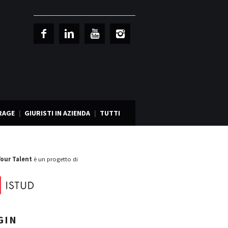
RAGE
GIURISTI IN AZIENDA
TUTTI
Your Talent
è un progetto di
GIN