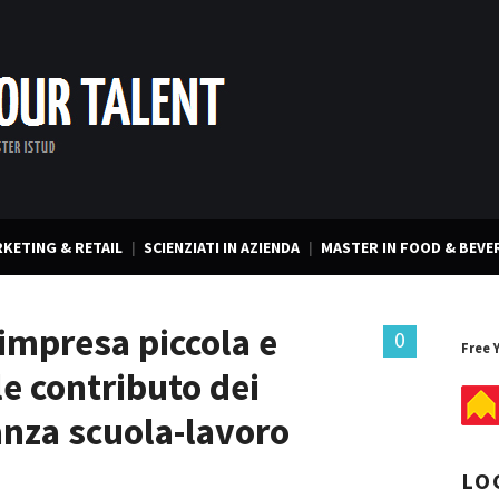
KETING & RETAIL
SCIENZIATI IN AZIENDA
MASTER IN FOOD & BEVE
impresa piccola e
0
Free 
le contributo dei
anza scuola-lavoro
LO