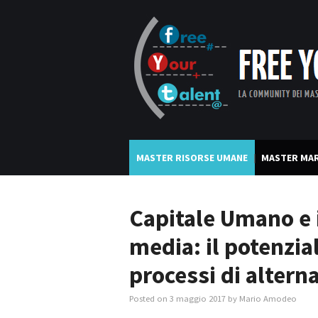
MASTER RISORSE UMANE
MASTER MAR
Capitale Umano e 
media: il potenzia
processi di altern
Posted on
3 maggio 2017
by
Mario Amodeo