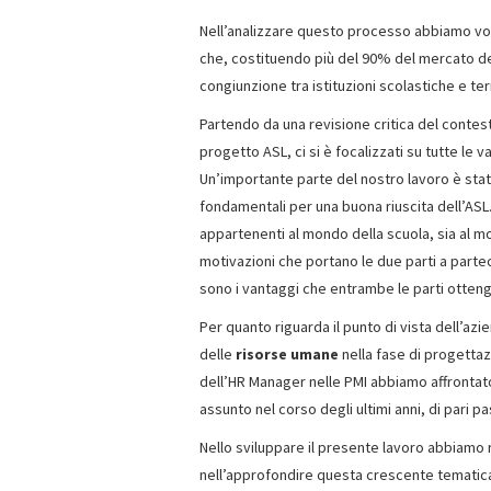
Nell’analizzare questo processo abbiamo vol
che, costituendo più del 90% del mercato de
congiunzione tra istituzioni scolastiche e terr
Partendo da una revisione critica del contes
progetto ASL, ci si è focalizzati su tutte le
Un’importante parte del nostro lavoro è stat
fondamentali per una buona riuscita dell’ASL.
appartenenti al mondo della scuola, sia al m
motivazioni che portano le due parti a parteci
sono i vantaggi che entrambe le parti otten
Per quanto riguarda il punto di vista dell’az
delle
risorse umane
nella fase di progettaz
dell’HR Manager nelle PMI abbiamo affrontato
assunto nel corso degli ultimi anni, di pari p
Nello sviluppare il presente lavoro abbiamo
nell’approfondire questa crescente tematic