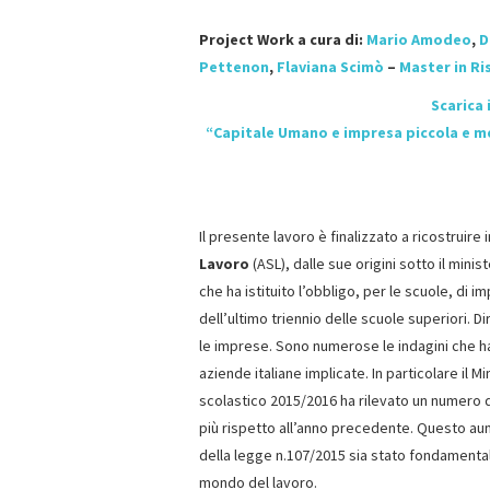
Project Work a cura di:
Mario Amodeo
,
D
Pettenon
,
Flaviana Scimò
–
Master in R
Scarica 
“Capitale Umano e impresa piccola e me
Il presente lavoro è finalizzato a ricostruire 
Lavoro
(ASL), dalle sue origini sotto il minis
che ha istituito l’obbligo, per le scuole, di
dell’ultimo triennio delle scuole superiori. 
le imprese. Sono numerose le indagini che h
aziende italiane implicate. In particolare il M
scolastico 2015/2016 ha rilevato un numero di
più rispetto all’anno precedente. Questo aum
della legge n.107/2015 sia stato fondamental
mondo del lavoro.