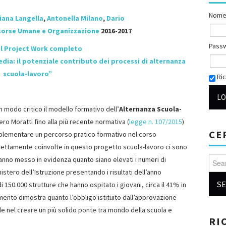
Nome
iana Langella
,
Antonella Milano
,
Dario
isorse Umane e Organizzazione
2016-2017
Pass
il Project Work completo
dia: il potenziale contributo dei processi di alternanza
scuola-lavoro”
Ric
in modo critico il modello formativo dell’
Alternanza Scuola-
tero Moratti fino alla più recente normativa (
legge n. 107/2015
)
CE
 implementare un percorso pratico formativo nel corso
Direttamente coinvolte in questo progetto scuola-lavoro ci sono
Searc
anno messo in evidenza quanto siano elevati i numeri di
inistero dell’Istruzione presentando i risultati dell’anno
 150.000 strutture che hanno ospitato i giovani, circa il 41% in
ento dimostra quanto l’obbligo istituito dall’approvazione
e nel creare un più solido ponte tra mondo della scuola e
RI