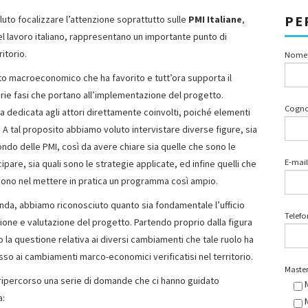
PE
uto focalizzare l’attenzione soprattutto sulle
PMI Italiane
,
l lavoro italiano, rappresentano un importante punto di
itorio.
Nome
to macroeconomico che ha favorito e tutt’ora supporta il
 varie fasi che portano all’implementazione del progetto.
Cogn
a dedicata agli attori direttamente coinvolti, poiché elementi
 A tal proposito abbiamo voluto intervistare diverse figure, sia
ondo delle PMI, così da avere chiare sia quelle che sono le
E-mail
pare, sia quali sono le strategie applicate, ed infine quelli che
gono nel mettere in pratica un programma così ampio.
ienda, abbiamo riconosciuto quanto sia fondamentale l’ufficio
Telef
ione e valutazione del progetto. Partendo proprio dalla figura
 la questione relativa ai diversi cambiamenti che tale ruolo ha
asso ai cambiamenti marco-economici verificatisi nel territorio.
Master
 ripercorso una serie di domande che ci hanno guidato
a: