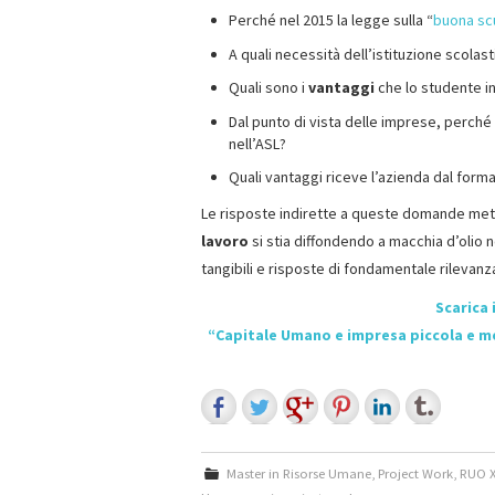
Perché nel 2015 la legge sulla “
buona sc
A quali necessità dell’istituzione scolas
Quali sono i
vantaggi
che lo studente i
Dal punto di vista delle imprese, perché
nell’ASL?
Quali vantaggi riceve l’azienda dal for
Le risposte indirette a queste domande met
lavoro
si stia diffondendo a macchia d’olio n
tangibili e risposte di fondamentale rilevanza
Scarica 
“Capitale Umano e impresa piccola e me
Master in Risorse Umane
,
Project Work
,
RUO X