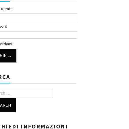
 utente
word
ordami
RCA
h for:
CHIEDI INFORMAZIONI