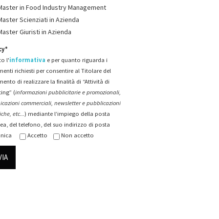
Master in Food Industry Management
Master Scienziati in Azienda
Master Giuristi in Azienda
cy*
o l'
informativa
e per quanto riguarda i
menti richiesti per consentire al Titolare del
mento di realizzare la finalità di “Attività di
ing” (
informazioni pubblicitarie e promozionali,
cazioni commerciali, newsletter e pubblicazioni
che, etc...
) mediante l’impiego della posta
ea, del telefono, del suo indirizzo di posta
onica
Accetto
Non accetto