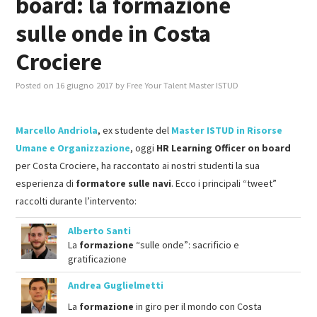
board: la formazione
sulle onde in Costa
MASTER IN FOOD & BEVERAGE
Crociere
GIURISTI IN AZIENDA
Posted on
16 giugno 2017
by
Free Your Talent Master ISTUD
TUTTI
Marcello Andriola
, ex studente del
Master ISTUD in Risorse
Umane e Organizzazione
, oggi
HR Learning Officer on board
per Costa Crociere, ha raccontato ai nostri studenti la sua
esperienza di
formatore sulle navi
. Ecco i principali “tweet”
raccolti durante l’intervento:
Alberto Santi
La
formazione
“sulle onde”: sacrificio e
gratificazione
Andrea Guglielmetti
La
formazione
in giro per il mondo con Costa