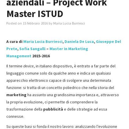
aziendali – Project Work
Master ISTUD
MASTER IN FOOD & BEVERAGE
Posted on
15 febbraio 2016
by
Maria Lucia Burriesci
GIURISTI IN AZIENDA
A cura di
Maria Lucia Burriesci
,
Daniela De Luca
,
Giuseppe Del
TUTTI
Prete
,
Sofia Sangalli
–
Master in Marketing
Management
2015-2016
Il termine
device
, in italiano dispositivo, è entrato a far parte del
linguaggio comune solo da qualche anno e indica un qualsiasi
apparecchio elettronico capace di svolgere una determinata
funzione: si tratta di un concetto poliedrico che nella storia del
marketing
ha assunto una grandissima importanza e, attraverso
la propria evoluzione, ci permette di comprendere la
trasformazione della
pubblicità
e delle strategie ad essa
connesse.
Su queste basi si fonda il nostro lavoro: analizzando l’evoluzione