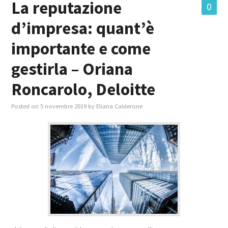
La reputazione
0
d’impresa: quant’è
MASTER IN FOOD & BEVERAGE
importante e come
GIURISTI IN AZIENDA
gestirla – Oriana
TUTTI
Roncarolo, Deloitte
Posted on
5 novembre 2019
by
Eliana Calderone