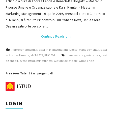
Articolo a cura di Andrea Fabris e Benedetta Borgatti – Master in
Risorse Umane e Organizzazione e Karin Kamler – Master in
Marketing Management Il 6 aprile 2016, presso il centro Copernico
di Milano, si è tenuto l’incontro ISTUD “What’s Next, Ben-essere
Organizzativo: le persone…
Continue Reading
→
Approfondimenti
,
Master in Marketing and Digital Management
,
Master
in Risorse Umane
,
MKTG XIX
,
RUO XXI
benessere organizzativo
,
casi
aziendali
,
eventi istud
,
mindfulness
,
welfare aziendale
,
what's next
Free Your Talent
è un progetto di
LOGIN