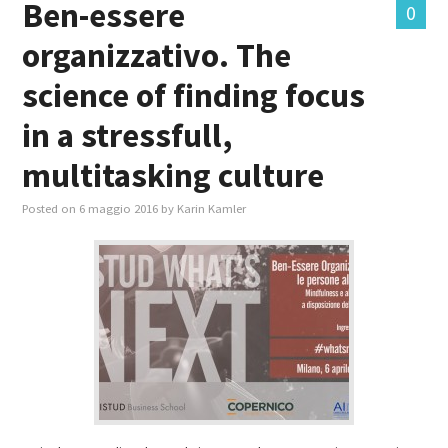
Ben-essere
0
organizzativo. The
MASTER IN FOOD & BEVERAGE
science of finding focus
GIURISTI IN AZIENDA
in a stressfull,
TUTTI
multitasking culture
Posted on
6 maggio 2016
by
Karin Kamler