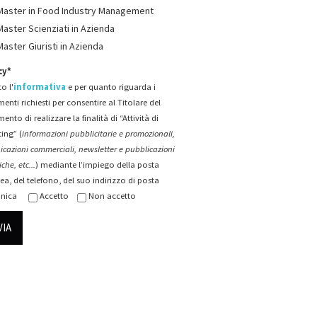
Master in Food Industry Management
Master Scienziati in Azienda
Master Giuristi in Azienda
cy*
o l'
informativa
e per quanto riguarda i
menti richiesti per consentire al Titolare del
mento di realizzare la finalità di “Attività di
ing” (
informazioni pubblicitarie e promozionali,
cazioni commerciali, newsletter e pubblicazioni
che, etc...
) mediante l’impiego della posta
ea, del telefono, del suo indirizzo di posta
onica
Accetto
Non accetto