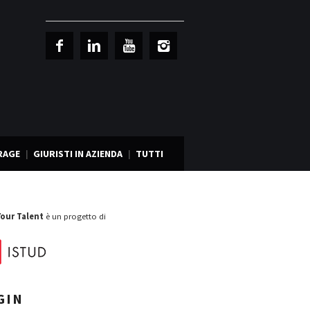
RAGE
GIURISTI IN AZIENDA
TUTTI
Your Talent
è un progetto di
GIN