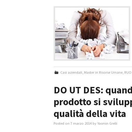
Casi aziendali
,
Master in Risorse Umane
,
RUO 
DO UT DES: quando
prodotto si svilup
qualità della vita
Posted on
7 marzo 2014
by
Yasmin Grelli