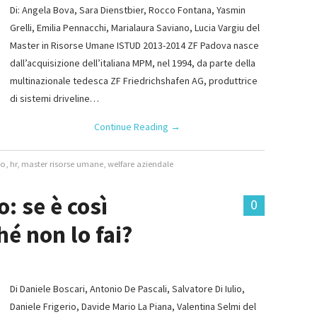
Di: Angela Bova, Sara Dienstbier, Rocco Fontana, Yasmin
Grelli, Emilia Pennacchi, Marialaura Saviano, Lucia Vargiu del
Master in Risorse Umane ISTUD 2013-2014 ZF Padova nasce
dall’acquisizione dell’italiana MPM, nel 1994, da parte della
multinazionale tedesca ZF Friedrichshafen AG, produttrice
di sistemi driveline…
Continue Reading
→
vo
,
hr
,
master risorse umane
,
welfare aziendale
: se è così
0
é non lo fai?
Di Daniele Boscari, Antonio De Pascali, Salvatore Di Iulio,
Daniele Frigerio, Davide Mario La Piana, Valentina Selmi del