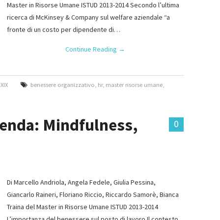
Master in Risorse Umane ISTUD 2013-2014 Secondo l’ultima
ricerca di McKinsey & Company sul welfare aziendale “a
fronte di un costo per dipendente di…
Continue Reading
→
XIX
benessere organizzativo
,
hr
,
master risorse umane
,
ienda: Mindfulness,
0
Di Marcello Andriola, Angela Fedele, Giulia Pessina,
Giancarlo Raineri, Floriano Riccio, Riccardo Samorè, Bianca
Traina del Master in Risorse Umane ISTUD 2013-2014
L’importanza del benessere sul posto di lavoro Il contesto