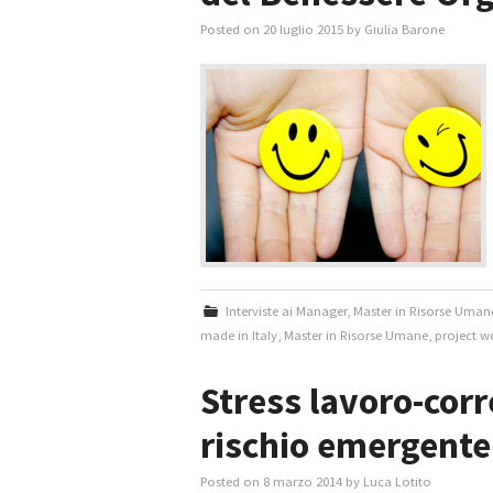
Posted on
20 luglio 2015
by
Giulia Barone
Interviste ai Manager
,
Master in Risorse Uman
made in Italy
,
Master in Risorse Umane
,
project w
Stress lavoro-cor
rischio emergente
Posted on
8 marzo 2014
by
Luca Lotito