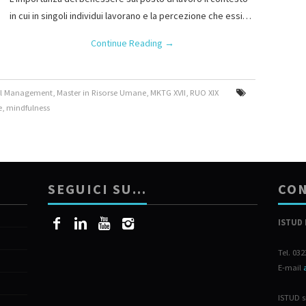
in cui in singoli individui lavorano e la percezione che essi…
Continue Reading
→
tal Management
,
Master in Risorse Umane
,
MKTG XVII
,
RUO XIX
e
,
mindfulness
SEGUICI SU…
CON
ISTUD 
Tel. 03
E-mail
ISTUD s