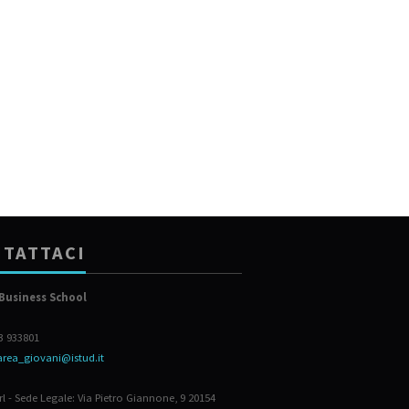
TATTACI
Business School
23 933801
area_giovani@istud.it
rl - Sede Legale: Via Pietro Giannone, 9 20154