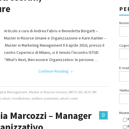
ure
PE
Nome
Articolo a cura di Andrea Fabris e Benedetta Borgatti –
Master in Risorse Umane e Organizzazione e Karin Kamler –
Master in Marketing Management Il 6 aprile 2016, presso il
Cogn
centro Copernico di Milano, si è tenuto l’incontro ISTUD
“What’s Next, Ben-essere Organizzativo: le persone…
E-mail
Continue Reading
→
Telef
igital Management
,
Master in Risorse Umane
,
MKTG XIX
,
RUO XXI
i istud
,
mindfulness
,
welfare aziendale
,
what's next
nia Marcozzi – Manager
Master
0
anizzativo