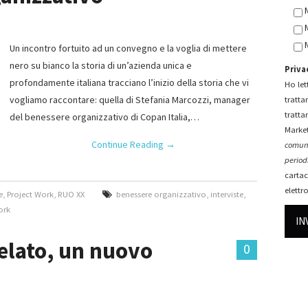
Un incontro fortuito ad un convegno e la voglia di mettere
nero su bianco la storia di un’azienda unica e
Priva
profondamente italiana tracciano l’inizio della storia che vi
Ho lett
vogliamo raccontare: quella di Stefania Marcozzi, manager
tratta
tratta
del benessere organizzativo di Copan Italia,…
Market
Continue Reading
→
comuni
periodi
cartac
elettr
e
,
Project Work
,
RUO XX
benessere organizzativo
,
interviste
,
ork
relato, un nuovo
0