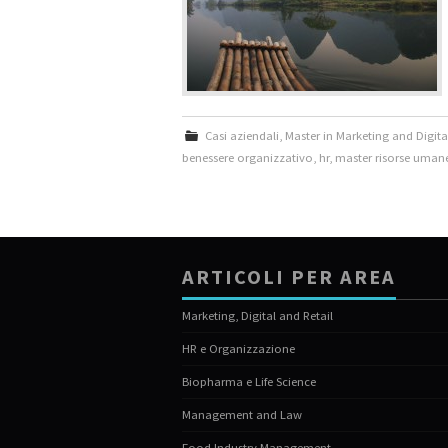
Casi aziendali
,
Master in Marketing and Digi
benessere organizzativo
,
hr
,
master risorse uman
ARTICOLI PER AREA
Marketing, Digital and Retail
HR e Organizzazione
Biopharma e Life Science
Management and Law
Food Industry Management