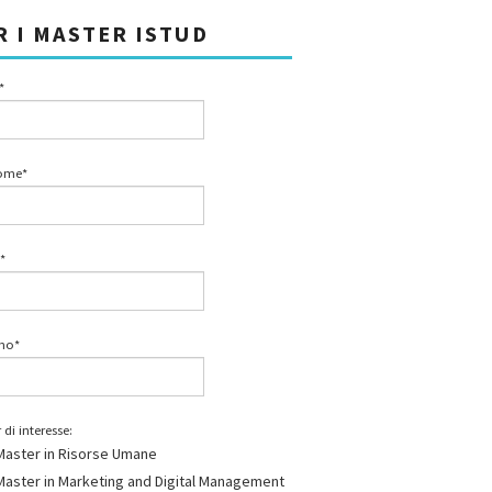
R I MASTER ISTUD
*
ome*
*
ono*
 di interesse:
Master in Risorse Umane
Master in Marketing and Digital Management