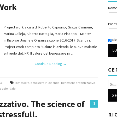
 Work
Nome
Pass
Project work a cura di Roberto Capuano, Grazia Cannone,
Marina Calleja, Alberto Battaglia, Maria Piscopo – Master
Ric
in Risorse Umane e Organizzazione 2016-2017 Scarica il
Project Work completo “Salute in azienda: le nuove malattie
e il ruolo dell’HR. Il valore del benessere in…
Continue Reading
→
CE
Searc
XII
benessere
,
benessere in azienda
,
benessere organizzativo
,
e aziendale
zativo. The science of
0
stressfull,
RI