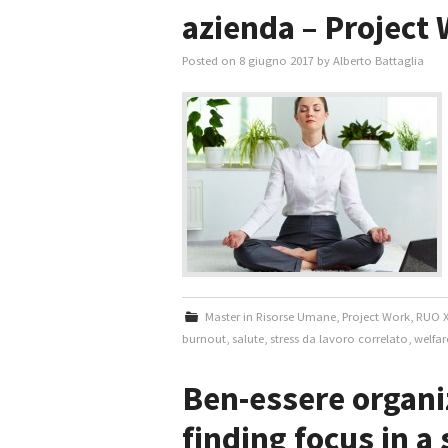
azienda – Project
Posted on
8 giugno 2017
by
Alberto Battaglia
Master in Risorse Umane
,
Project Work
,
RUO X
burnout
,
salute
,
stress da lavoro correlato
,
welfar
Ben-essere organiz
finding focus in a 