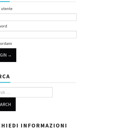
 utente
word
ordami
RCA
h for:
CHIEDI INFORMAZIONI