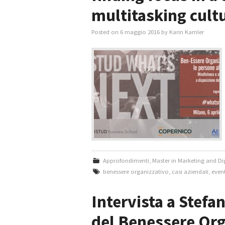
multitasking cult
Posted on
6 maggio 2016
by
Karin Kamler
Approfondimenti
,
Master in Marketing and D
benessere organizzativo
,
casi aziendali
,
event
Intervista a Stefa
del Benessere Org