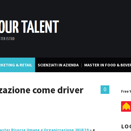
KETING & RETAIL
SCIENZIATI IN AZIENDA
MASTER IN FOOD & BEVE
zzazione come driver
0
Free 
LO
aster Risorse Umane e Organizzazione 2018/19
– e