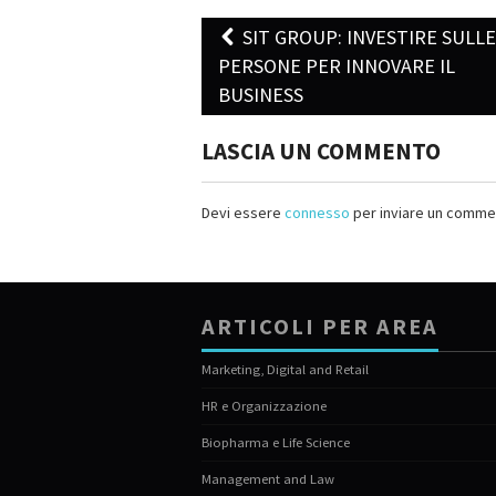
SIT GROUP: INVESTIRE SULL
Post navigation
PERSONE PER INNOVARE IL
BUSINESS
LASCIA UN COMMENTO
Devi essere
connesso
per inviare un comme
ARTICOLI PER AREA
Marketing, Digital and Retail
HR e Organizzazione
Biopharma e Life Science
Management and Law