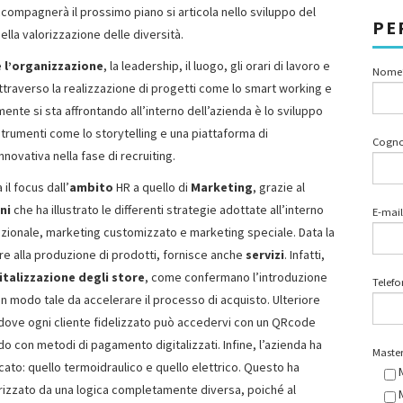
compagnerà il prossimo piano si articola nello sviluppo del
PE
nella valorizzazione delle diversità.
 l’organizzazione
, la leadership, il luogo, gli orari di lavoro e
Nome
ttraverso la realizzazione di progetti come lo smart working e
nte si sta affrontando all’interno dell’azienda è lo sviluppo
trumenti come lo storytelling e una piattaforma di
Cogn
ovativa nella fase di recruiting.
il focus dall’
ambito
HR a quello di
Marketing
, grazie al
ni
che ha illustrato le differenti strategie adottate all’interno
E-mail
dizionale, marketing customizzato e marketing speciale. Data la
tre alla produzione di prodotti, fornisce anche
servizi
. Infatti,
italizzazione degli store
, come confermano l’introduzione
Telef
in modo tale da accelerare il processo di acquisto. Ulteriore
, dove ogni cliente fidelizzato può accedervi con un QRcode
 con metodi di pagamento digitalizzati. Infine, l’azienda ha
Master
cato: quello termoidraulico e quello elettrico. Questo ha
erizzato da una logica completamente diversa, poiché al