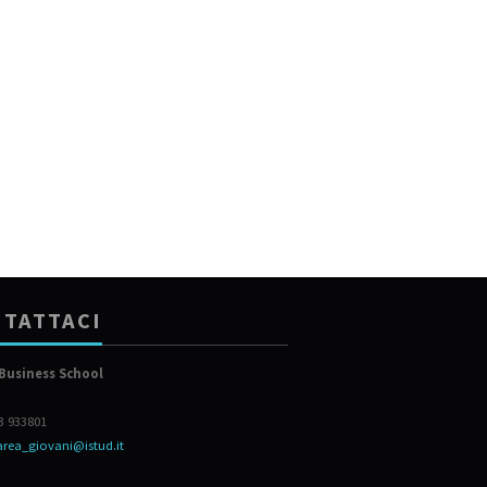
TATTACI
Business School
23 933801
area_giovani@istud.it