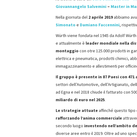
Giovannangelo Salvemini
–
Master in M
Nella giornata del
2 aprile 2019
abbiamo avut
Simonato
e
Damiano Faccennini
, rispett
Würth viene fondata nel 1945 da Adolf Wür
e attualmente è
leader mondiale nella dist
montaggio
con otre 125.000 prodotti in gam
elettrica e pneumatica, prodotti chimici, abb
immagazzinamento e allestimenti per officin
Il gruppo è presente in 87 Paesi con 471
settori dell’Automotive, dell’Artigianato, dell
ad Egna e nel 2018 chiude il fatturato con 5
miliardo di euro nel 2025
.
Le
strategie attuate
affinché questo tipo 
rafforzando l’anima commerciale
attraver
secondo luogo
investendo nell’ambito de
diverse aree entro il 2019. Oltre ad uno sp