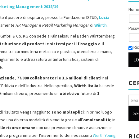
arketing Management 2018/19
Nome
o il piacere di ospitare, presso la Fondazione ISTUD,
Lucia
ivamente
HR Manager
e
Retail Marketing Manager
di
Würth
.
Pass
th GmbH & Co. KG con sede a Künzelsau nel Baden Württemberg
ribuzione di prodotti e sistemi per il fissaggio e il
Ric
ma tra cui minuteria metallica e plastica, utensileria a mano,
igliamento e attrezzatura antinfortunistica, sistemi di
e.
 aziende
,
77.080 collaboratori e 3,6 milioni di clienti
nei
CE
’Edilizia e dell’Industria. Nello specifico,
Würth Italia
ha sede
00 milioni di euro, presumendo un
obiettivo
futuro di
1
Searc
di risultato venga raggiunto
sono molteplici
: in primo luogo
so una diversa modalità di vendita grazie all’
omnicanalità
; in
lle risorse umane
con una previsione di nuove assunzioni in
RI
ecifico programma per l’inserimento dei neoassunti
Würth Young