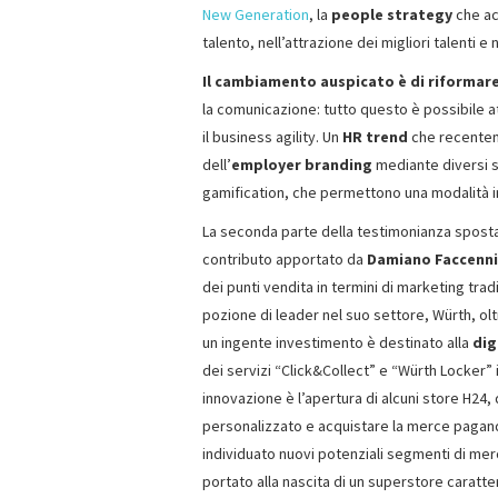
New Generation
, la
people strategy
che ac
talento, nell’attrazione dei migliori talenti e 
Il cambiamento auspicato è di riformare
la comunicazione: tutto questo è possibile a
il business agility. Un
HR trend
che recenteme
dell’
employer branding
mediante diversi s
gamification, che permettono una modalità inn
La seconda parte della testimonianza sposta 
contributo apportato da
Damiano Faccenni
dei punti vendita in termini di marketing tra
pozione di leader nel suo settore, Würth, ol
un ingente investimento è destinato alla
dig
dei servizi “Click&Collect” e “Würth Locker” 
innovazione è l’apertura di alcuni store H24
personalizzato e acquistare la merce pagando
individuato nuovi potenziali segmenti di mer
portato alla nascita di un superstore caratt