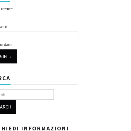
 utente
word
ordami
RCA
h for:
CHIEDI INFORMAZIONI