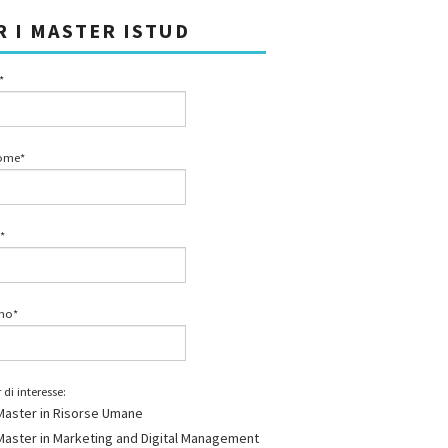
R I MASTER ISTUD
*
ome*
*
ono*
 di interesse:
Master in Risorse Umane
Master in Marketing and Digital Management