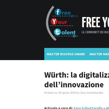
MASTER RISORSE UMANE
MASTER MAR
Würth: la digitali
dell’innovazione
Posted on
29 aprile 2019
by
Sara Schiattarella
Articolo a cura di:
Sara Schiattarella
–
M