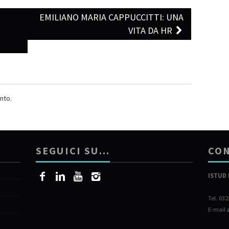
E
EMILIANO MARIA CAPPUCCITTI: UNA
VITA DA HR
nto.
SEGUICI SU…
CON
ISTUD 
Tel. 03
E-mail