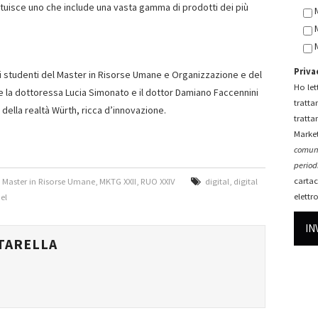
uisce uno che include una vasta gamma di prodotti dei più
Priva
i studenti del Master in Risorse Umane e Organizzazione e del
Ho lett
 la dottoressa Lucia Simonato e il dottor Damiano Faccennini
tratta
della realtà Würth, ricca d’innovazione.
tratta
Market
comuni
periodi
cartac
,
Master in Risorse Umane
,
MKTG XXII
,
RUO XXIV
digital
,
digital
elettr
el
TARELLA