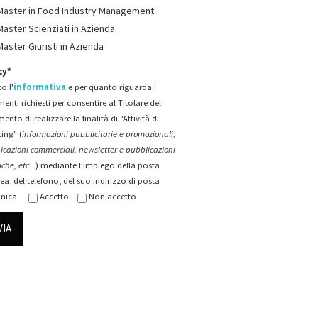
Master in Food Industry Management
Master Scienziati in Azienda
Master Giuristi in Azienda
cy*
o l'
informativa
e per quanto riguarda i
menti richiesti per consentire al Titolare del
mento di realizzare la finalità di “Attività di
ing” (
informazioni pubblicitarie e promozionali,
cazioni commerciali, newsletter e pubblicazioni
che, etc...
) mediante l’impiego della posta
ea, del telefono, del suo indirizzo di posta
onica
Accetto
Non accetto