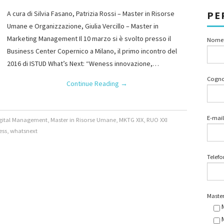
PE
A cura di Silvia Fasano, Patrizia Rossi – Master in Risorse
Umane e Organizzazione, Giulia Vercillo – Master in
Marketing Management Il 10 marzo si è svolto presso il
Nome
Business Center Copernico a Milano, il primo incontro del
2016 di ISTUD What’s Next: “Weness innovazione,…
Cogn
Continue Reading
→
E-mail
igital Management
,
Master in Risorse Umane
,
MKTG XIX
,
RUO XXI
ess
,
whatsnext
Telef
Master