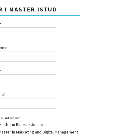
R I MASTER ISTUD
*
ome*
*
ono*
 di interesse:
Master in Risorse Umane
Master in Marketing and Digital Management