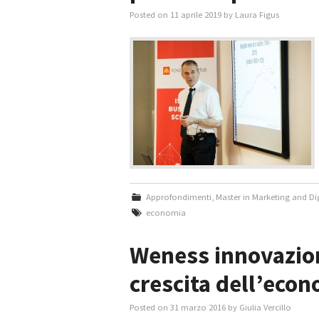
Posted on
11 aprile 2019
by
Laura Figus
Approfondimenti
,
Master in Marketing and D
economia
Weness innovazion
crescita dell’econ
Posted on
31 marzo 2016
by
Giulia Vercillo