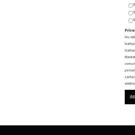
Priva
Ho lett
tratta
tratta
Market
comuni
periodi
cartac
elettr