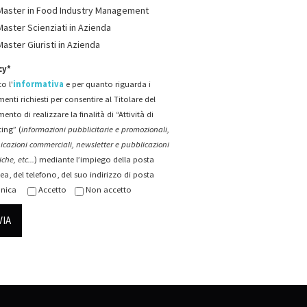
Master in Food Industry Management
Master Scienziati in Azienda
Master Giuristi in Azienda
cy*
o l'
informativa
e per quanto riguarda i
menti richiesti per consentire al Titolare del
mento di realizzare la finalità di “Attività di
ing” (
informazioni pubblicitarie e promozionali,
cazioni commerciali, newsletter e pubblicazioni
che, etc...
) mediante l’impiego della posta
ea, del telefono, del suo indirizzo di posta
onica
Accetto
Non accetto