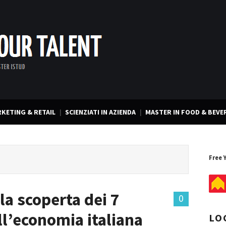
KETING & RETAIL
SCIENZIATI IN AZIENDA
MASTER IN FOOD & BEVE
Free 
lla scoperta dei 7
0
ell’economia italiana
LO