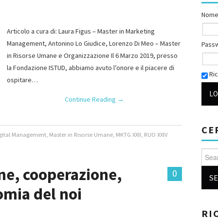
Nome
Articolo a cura di: Laura Figus – Master in Marketing
Management, Antonino Lo Giudice, Lorenzo Di Meo – Master
Pass
in Risorse Umane e Organizzazione Il 6 Marzo 2019, presso
la Fondazione ISTUD, abbiamo avuto l’onore e il piacere di
Ric
ospitare…
Continue Reading
→
CE
igital Management
,
Master in Risorse Umane
,
MKTG XXII
,
RUO XXIV
Searc
e, cooperazione,
0
omia del noi
RI