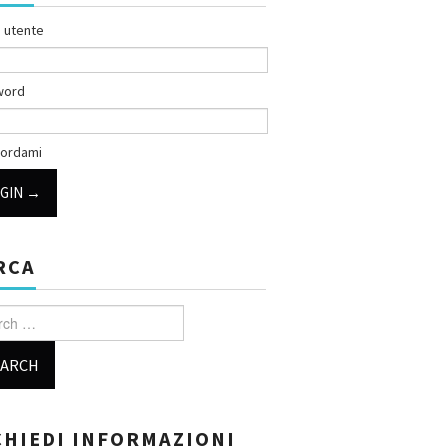
 utente
word
ordami
RCA
h for:
CHIEDI INFORMAZIONI