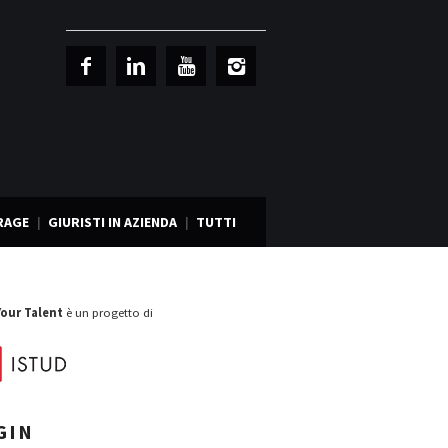
RAGE
GIURISTI IN AZIENDA
TUTTI
Your Talent
è un progetto di
GIN