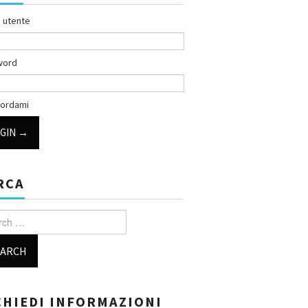
 utente
word
ordami
RCA
h for:
CHIEDI INFORMAZIONI