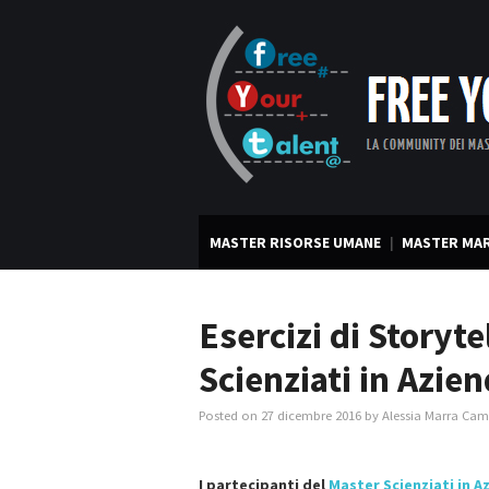
MASTER RISORSE UMANE
MASTER MAR
Esercizi di Storyte
Scienziati in Azien
Posted on
27 dicembre 2016
by
Alessia Marra Ca
I partecipanti del
Master Scienziati in A