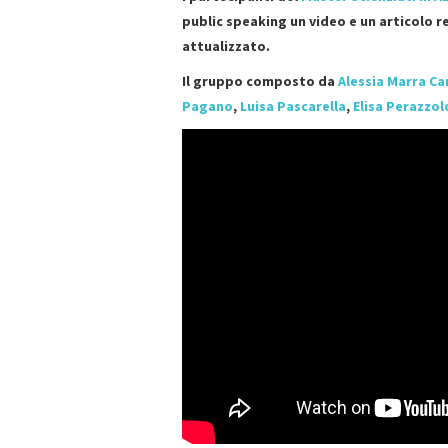
public speaking un video e un articolo 
attualizzato.
Il gruppo composto da
Alessia Marra C
Pagano
,
Luisa Pascarella
,
Elisa Perazzol