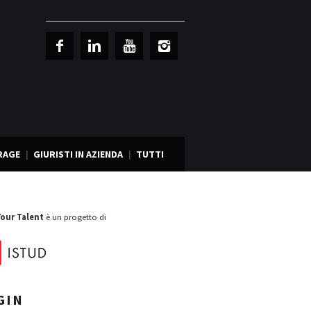
RAGE
GIURISTI IN AZIENDA
TUTTI
Your Talent
è un progetto di
GIN