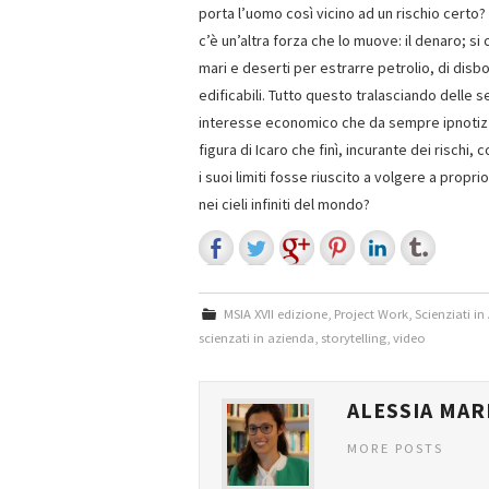
porta l’uomo così vicino ad un rischio certo? 
c’è un’altra forza che lo muove: il denaro; si 
mari e deserti per estrarre petrolio, di disb
edificabili. Tutto questo tralasciando delle 
interesse economico che da sempre ipnotizza
figura di Icaro che finì, incurante dei rischi
i suoi limiti fosse riuscito a volgere a propri
nei cieli infiniti del mondo?
MSIA XVII edizione
,
Project Work
,
Scienziati i
scienzati in azienda
,
storytelling
,
video
ALESSIA MA
MORE POSTS