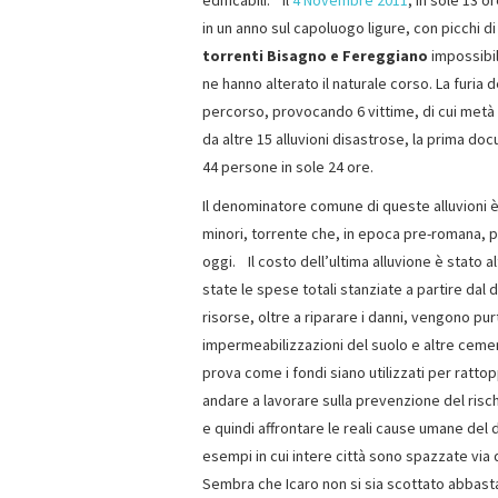
edificabili. Il
4 Novembre 2011
, in sole 13 
in un anno sul capoluogo ligure, con picchi d
torrenti Bisagno e Fereggiano
impossibil
ne hanno alterato il naturale corso. La furia 
percorso, provocando 6 vittime, di cui met
da altre 15 alluvioni disastrose, la prima doc
44 persone in sole 24 ore.
Il denominatore comune di queste alluvioni è 
minori, torrente che, in epoca pre-romana, p
oggi. Il costo dell’ultima alluvione è stato a
state le spese totali stanziate a partire dal
risorse, oltre a riparare i danni, vengono pur
impermeabilizzazioni del suolo e altre cementi
prova come i fondi siano utilizzati per rattop
andare a lavorare sulla prevenzione del risch
e quindi affrontare le reali cause umane del 
esempi in cui intere città sono spazzate via 
Sembra che Icaro non si sia scottato abbasta