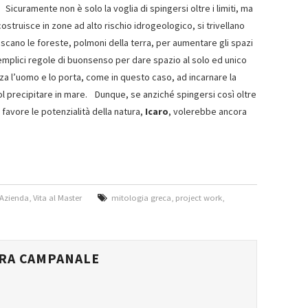
Sicuramente non è solo la voglia di spingersi oltre i limiti, ma
costruisce in zone ad alto rischio idrogeologico, si trivellano
oscano le foreste, polmoni della terra, per aumentare gli spazi
semplici regole di buonsenso per dare spazio al solo ed unico
 l’uomo e lo porta, come in questo caso, ad incarnare la
, col precipitare in mare. Dunque, se anziché spingersi così oltre
o favore le potenzialità della natura,
Icaro
, volerebbe ancora
n Azienda
,
Vita al Master
mitologia greca
,
project work
,
RRA CAMPANALE