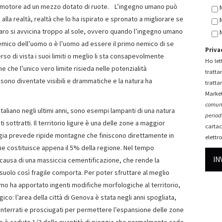
un motore ad un mezzo dotato di ruote. L’ingegno umano può
alla realtà, realtà che lo ha ispirato e spronato a migliorare se
aro si avvicina troppo al sole, ovvero quando l’ingegno umano
l nemico dell’uomo o è l’uomo ad essere il primo nemico di se
Priva
so di vista i suoi limiti o meglio li sta consapevolmente
Ho lett
 che l’unico vero limite risieda nelle potenzialità
tratta
sono diventate visibili e drammatiche e la natura ha
tratta
Market
comuni
italiano negli ultimi anni, sono esempi lampanti di una natura
periodi
i sottratti. Il territorio ligure è una delle zone a maggior
cartac
logia prevede ripide montagne che finiscono direttamente in
elettr
he costituisce appena il 5% della regione. Nel tempo
causa di una massiccia cementificazione, che rende la
 suolo così fragile comporta. Per poter sfruttare al meglio
omo ha apportato ingenti modifiche morfologiche al territorio,
co: l’area della città di Genova è stata negli anni spogliata,
ti, interrati e prosciugati per permettere l’espansione delle zone