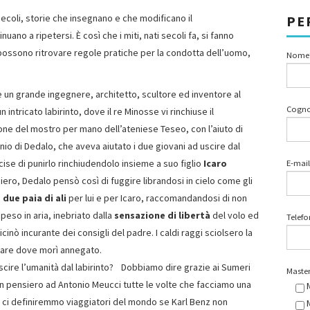
secoli, storie che insegnano e che modificano il
PE
no a ripetersi. È così che i miti, nati secoli fa, si fanno
i possono ritrovare regole pratiche per la condotta dell’uomo,
Nome
e un grande ingegnere, architetto, scultore ed inventore al
Cogn
n intricato labirinto, dove il re Minosse vi rinchiuse il
one del mostro per mano dell’ateniese Teseo, con l’aiuto di
genio di Dedalo, che aveva aiutato i due giovani ad uscire dal
cise di punirlo rinchiudendolo insieme a suo figlio
Icaro
E-mail
oniero, Dedalo pensò così di fuggire librandosi in cielo come gli
a
due paia di ali
per lui e per Icaro, raccomandandosi di non
speso in aria, inebriato dalla
sensazione di libertà
del volo ed
Telef
cinò incurante dei consigli del padre. I caldi raggi sciolsero la
 mare dove morì annegato.
cire l’umanità dal labirinto? Dobbiamo dire grazie ai Sumeri
Master
 un pensiero ad Antonio Meucci tutte le volte che facciamo una
se ci definiremmo viaggiatori del mondo se Karl Benz non