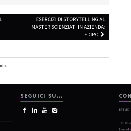
L
ESERCIZI DI STORYTELLING AL
:
MASTER SCIENZIATI IN AZIENDA:
EDIPO
nto.
SEGUICI SU…
CON
ISTUD 
Tel. 03
E-mail