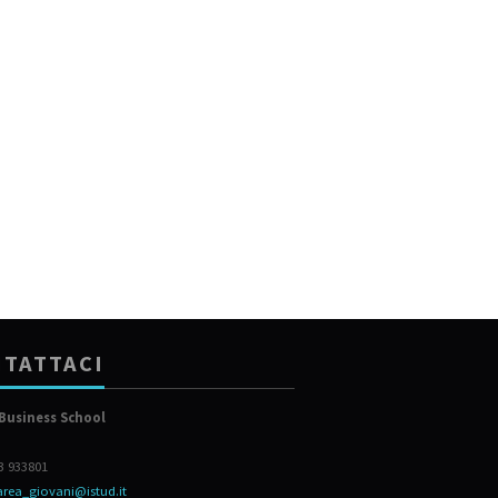
TATTACI
Business School
23 933801
area_giovani@istud.it