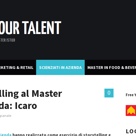
KETING & RETAIL
SCIENZIATI IN AZIENDA
MASTER IN FOOD & BEVE
lling al Master
0
Free 
da: Icaro
mpanale
LO
zienda
hanno realizzato come esercizio di storytelling e