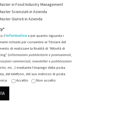
Master in Food Industry Management
Master Scienziati in Azienda
Master Giuristi in Azienda
cy*
o l'
informativa
e per quanto riguarda i
menti richiesti per consentire al Titolare del
mento di realizzare la finalità di “Attività di
ing” (
informazioni pubblicitarie e promozionali,
cazioni commerciali, newsletter e pubblicazioni
che, etc...
) mediante l’impiego della posta
ea, del telefono, del suo indirizzo di posta
onica
Accetto
Non accetto