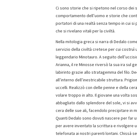
Ci sono storie che si ripetono nel corso dei 
comportamento dell’uomo e storie che continua
portatori di una realtà senza tempo in cui s
che si rivelano vitali per la civiltà.
Nella mitologia greca si narra di Dedalo com
servizio della civiltà cretese per cui costruì u
leggendario Minotauro. A seguito dell’uccisi
Arianna, il re Minosse riversò la sua ira sul 
labirinto grazie allo stratagemma del filo. De
all’interno dell’inestricabile struttura. Prigi
uccelli. Realizzò con delle penne e della cer
volare troppo in alto. Il giovane una volta so
abbagliato dallo splendore del sole, vi si avvi
cera delle sue ali, facendolo precipitare in
Quanti Dedalo sono dovuti nascere per far us
per avere inventato la scrittura e rivolgere
telefonata ai nostri parenti lontani. Chissà 