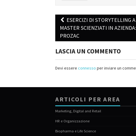
ESERCIZI DI STORYTELLING A
Post navigation
MASTER SCIENZIATI IN AZIENDA
PROZAC
LASCIA UN COMMENTO
Devi essere
connesso
per inviare un comme
ARTICOLI PER AREA
Marketing, Digital and Retail
HR e Organizzazione
Biopharma e Life Science