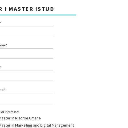
R I MASTER ISTUD
*
ome*
*
ono*
 di interesse:
Master in Risorse Umane
Master in Marketing and Digital Management