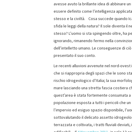
avesse avuto la brillante idea di abbinare 
essere definito come l’intelligenza applicata 
stesso e la civiltà. Cosa succede quando Ic
sfida le leggi della natura? Il sole diventa i
stesso? L’uomo si sta spingendo oltre, ha per
ignorando, rimanendo fermo nella convinzione
dell’intelletto umano. Le conseguenze di ciò 
presentato il suo conto.
Le recenti alluvioni avvenute nel nord-ovest 
che si riappropria degli spazi che le sono stat
rischio idrogeologico d’Italia; la sua morfo
mare lasciando una stretta fascia costiera c
quest’area è stata fortemente consumata a 
popolazione esposta a tutti i pericoli che un
l’impervio ed esiguo spazio disponibile, l’u
sottovalutando il delicato assetto idrogeologi
terrazzata e coltivata, i tratti fluviali devia