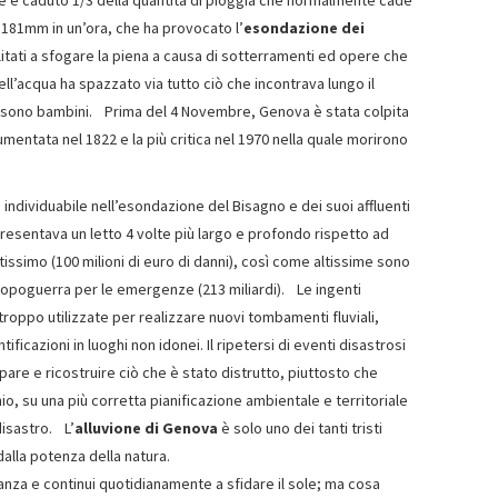
ore è caduto 1/3 della quantità di pioggia che normalmente cade
i 181mm in un’ora, che ha provocato l’
esondazione dei
itati a sfogare la piena a causa di sotterramenti ed opere che
dell’acqua ha spazzato via tutto ciò che incontrava lungo il
à sono bambini. Prima del 4 Novembre, Genova è stata colpita
umentata nel 1822 e la più critica nel 1970 nella quale morirono
individuabile nell’esondazione del Bisagno e dei suoi affluenti
resentava un letto 4 volte più largo e profondo rispetto ad
ltissimo (100 milioni di euro di danni), così come altissime sono
 dopoguerra per le emergenze (213 miliardi). Le ingenti
troppo utilizzate per realizzare nuovi tombamenti fluviali,
ficazioni in luoghi non idonei. Il ripetersi di eventi disastrosi
pare e ricostruire ciò che è stato distrutto, piuttosto che
io, su una più corretta pianificazione ambientale e territoriale
disastro. L’
alluvione di Genova
è solo uno dei tanti tristi
dalla potenza della natura.
nza e continui quotidianamente a sfidare il sole; ma cosa