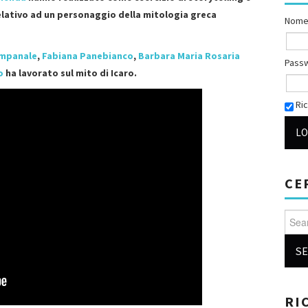
relativo ad un personaggio della mitologia greca
Nome
ampanale
,
Fabiana Panebianco
,
Barbara Maria Rosaria
Pass
o
ha lavorato sul mito di Icaro.
Ric
CE
Searc
RI