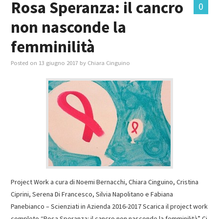
Rosa Speranza: il cancro
0
non nasconde la
MASTER IN FOOD & BEVERAGE
femminilità
GIURISTI IN AZIENDA
Posted on
13 giugno 2017
by
Chiara Cinguino
TUTTI
Project Work a cura di Noemi Bernacchi, Chiara Cinguino, Cristina
Ciprini, Serena Di Francesco, Silvia Napolitano e Fabiana
Panebianco – Scienziati in Azienda 2016-2017 Scarica il project work
completo “Rosa Speranza: il cancro non nasconde la femminilità” Ci