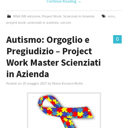
Continue Reading
→
MSIA XVII edizione
,
Project Work
,
Scienziati in Azienda
oms
,
project work
,
scienziati in azienda
,
vaccini
Autismo: Orgoglio e
0
Pregiudizio – Project
Work Master Scienziati
in Azienda
Posted on
25 maggio 2017
by
Maria Rosaria Mollo