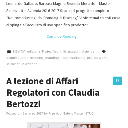
Leonardo Gallasio, Barbara Magri e Brunella Merante – Master
Scienziati in Azienda 2016-2017 Scarica il progetto completo
“Neuromarketing: dal Branding al Braining” Vi siete mai chiesti cosa
ci spinge all’acquisto di uno specifico prodotto?…
Continue Reading
→
MSIA XVII edizione
,
Project Work
,
Scienziati in Azienda
acquisto
,
brain imaging
,
branding
,
neuromarketing
,
project work
,
scienziati in azienda
A lezione di Affari
0
Regolatori con Claudia
Bertozzi
Posted on
6 marzo 2017
by
Free Your Talent Master ISTUD