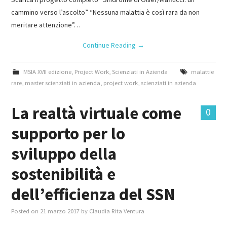
cammino verso l’ascolto” “Nessuna malattia è così rara da non
meritare attenzione”…
Continue Reading
→
MSIA XVII edizione
,
Project Work
,
Scienziati in Azienda
malattie
rare
,
master scienziati in azienda
,
project work
,
scienziati in azienda
La realtà virtuale come
0
supporto per lo
sviluppo della
sostenibilità e
dell’efficienza del SSN
Posted on
21 marzo 2017
by
Claudia Rita Ventura