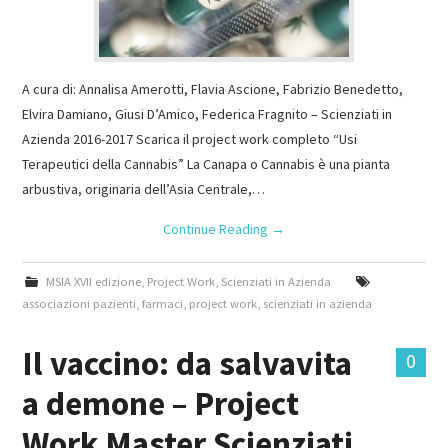
A cura di: Annalisa Amerotti, Flavia Ascione, Fabrizio Benedetto,
Elvira Damiano, Giusi D’Amico, Federica Fragnito – Scienziati in
Azienda 2016-2017 Scarica il project work completo “Usi
Terapeutici della Cannabis” La Canapa o Cannabis è una pianta
arbustiva, originaria dell’Asia Centrale,…
Continue Reading
→
MSIA XVII edizione
,
Project Work
,
Scienziati in Azienda
associazioni pazienti
,
farmaci
,
project work
,
scienziati in azienda
Il vaccino: da salvavita
0
a demone – Project
Work Master Scienziati