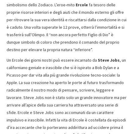
simbolismo dello Zodiaco. L’eroe-mito
Ercole
fa tesoro delle
proprie risorse interiori e degli aiuti che il mondo esterno gli offre
per ritrovare la sua vera identità e riscattarsi dalla condizione in cui
è caduto. Una volta superate le 12 prove, otterrà l’immortalità e si
trasferirà sull’Olimpo. Il “non ancora perfetto Figlio di Dio” è
dunque simbolo di coloro che prendono il comando del proprio
destino per elevare la propria natura “inferiore”.
Un Ercole dei giorni nostri può essere incarnato da
Steve Jobs
, un
californiano geniale e irascibile che si è ispirato a Bob Dylan e a
Picasso per dar vita alla più grande rivoluzione tecno-sociale: la
Apple. La sua creazione ha aperto le porte al futuro trasformando
radicalmente il nostro modo di pensare, scrivere, leggere e
lavorare. Steve Jobs non è stato solo un grande innovatore ma per
arrivare all’apice della sua carriera ha attraversato una serie di
sfide. Ercole e Steve Jobs sono accomunati da un carattere
impulsivo e irascibile. Infatti la vita di Ercole è costellata da episodi
d’ira accecante che lo porteranno addirittura ad uccidere prima il