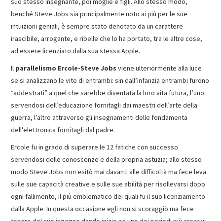
suo stesso insegnante, poi moglie e figli. Allo stesso modo,
benché Steve Jobs sia principalmente noto ai più per le sue
intuizioni geniali, è sempre stato denotato da un carattere
irascibile, arrogante, e ribelle che lo ha portato, tra le altre cose,
ad essere licenziato dalla sua stessa Apple.
Il
parallelismo Ercole-Steve Jobs
viene ulteriormente alla luce
se si analizzano le vite di entrambi: sin dall’infanzia entrambi furono
“addestrati” a quel che sarebbe diventata la loro vita futura, l’uno
servendosi dell’educazione fornitagli dai maestri dell’arte della
guerra, l’altro attraverso gli insegnamenti delle fondamenta
dell’elettronica fornitagli dal padre.
Ercole fu in grado di superare le 12 fatiche con successo
servendosi delle conoscenze e della propria astuzia; allo stesso
modo Steve Jobs non esitò mai davanti alle difficoltà ma fece leva
sulle sue capacità creative e sulle sue abilità per risollevarsi dopo
ogni fallimento, il più emblematico dei quali fu il suo licenziamento
dalla Apple. In questa occasione egli non si scoraggiò ma fece
tesoro del suo ingegno dando inizio ad uno dei periodi più creativi