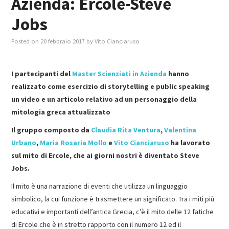
Azienda: Ercole-Steve
Jobs
MASTER IN FOOD & BEVERAGE
Posted on
20 febbraio 2017
by
Vito Cianciaruso
GIURISTI IN AZIENDA
I partecipanti del
Master Scienziati in Azienda
hanno
TUTTI
realizzato come esercizio di storytelling e public speaking
un video e un articolo relativo ad un personaggio della
mitologia greca attualizzato
Il gruppo composto da
Claudia Rita Ventura
,
Valentina
Urbano
,
Maria Rosaria Mollo
e
Vito Cianciaruso
ha lavorato
sul mito di Ercole, che ai giorni nostri è diventato Steve
Jobs.
Il mito è una narrazione di eventi che utilizza un linguaggio
simbolico, la cui funzione è trasmettere un significato. Tra i miti più
educativi e importanti dell’antica Grecia, c’è il mito delle 12 fatiche
di Ercole che è in stretto rapporto con il numero 12 ed il