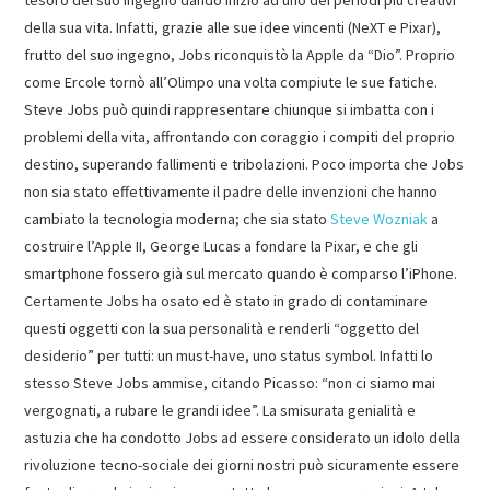
della sua vita. Infatti, grazie alle sue idee vincenti (NeXT e Pixar),
frutto del suo ingegno, Jobs riconquistò la Apple da “Dio”. Proprio
come Ercole tornò all’Olimpo una volta compiute le sue fatiche.
Steve Jobs può quindi rappresentare chiunque si imbatta con i
problemi della vita, affrontando con coraggio i compiti del proprio
destino, superando fallimenti e tribolazioni. Poco importa che Jobs
non sia stato effettivamente il padre delle invenzioni che hanno
cambiato la tecnologia moderna; che sia stato
Steve Wozniak
a
costruire l’Apple II, George Lucas a fondare la Pixar, e che gli
smartphone fossero già sul mercato quando è comparso l’iPhone.
Certamente Jobs ha osato ed è stato in grado di contaminare
questi oggetti con la sua personalità e renderli “oggetto del
desiderio” per tutti: un must-have, uno status symbol. Infatti lo
stesso Steve Jobs ammise, citando Picasso: “non ci siamo mai
vergognati, a rubare le grandi idee”. La smisurata genialità e
astuzia che ha condotto Jobs ad essere considerato un idolo della
rivoluzione tecno-sociale dei giorni nostri può sicuramente essere