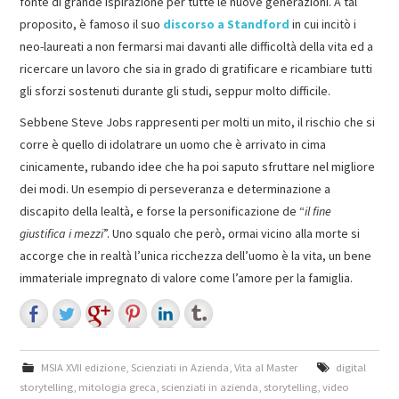
fonte di grande ispirazione per tutte le nuove generazioni. A tal
proposito, è famoso il suo
discorso a Standford
in cui incitò i
neo-laureati a non fermarsi mai davanti alle difficoltà della vita ed a
ricercare un lavoro che sia in grado di gratificare e ricambiare tutti
gli sforzi sostenuti durante gli studi, seppur molto difficile.
Sebbene Steve Jobs rappresenti per molti un mito, il rischio che si
corre è quello di idolatrare un uomo che è arrivato in cima
cinicamente, rubando idee che ha poi saputo sfruttare nel migliore
dei modi. Un esempio di perseveranza e determinazione a
discapito della lealtà, e forse la personificazione de “
il fine
giustifica i mezzi
”. Uno squalo che però, ormai vicino alla morte si
accorge che in realtà l’unica ricchezza dell’uomo è la vita, un bene
immateriale impregnato di valore come l’amore per la famiglia.
MSIA XVII edizione
,
Scienziati in Azienda
,
Vita al Master
digital
storytelling
,
mitologia greca
,
scienziati in azienda
,
storytelling
,
video