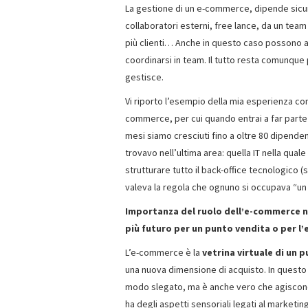
La gestione di un
e-commerce
, dipende sic
collaboratori esterni, free lance, da un tea
più clienti… Anche in questo caso possono av
coordinarsi in team. Il tutto resta comunque
gestisce.
Vi riporto l’esempio della mia esperienza con
commerce, per cui quando entrai a far parte
mesi siamo cresciuti fino a oltre 80 dipendent
trovavo nell’ultima area: quella IT nella qual
strutturare tutto il back-office tecnologico
valeva la regola che ognuno si occupava “un p
Importanza del ruolo dell’e-commerce nel
più futuro per un punto vendita o per 
L’e-commerce è la
vetrina virtuale di un 
una nuova dimensione di acquisto. In questo
modo slegato, ma è anche vero che agiscono
ha degli aspetti sensoriali legati al marke