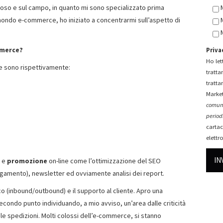
troso e sul campo, in quanto mi sono specializzato prima
 mondo e-commerce, ho iniziato a concentrarmi sull’aspetto di
mmerce?
Priva
Ho lett
e sono rispettivamente:
tratta
tratta
Market
comuni
periodi
cartac
elettr
e
promozione
on-line
come l’ottimizzazione del SEO
agamento), newsletter ed ovviamente analisi dei report.
ico (inbound/outbound) e il supporto al cliente. Apro una
condo punto individuando, a mio avviso, un’area dalle criticità
e spedizioni. Molti colossi dell’e-commerce, si stanno