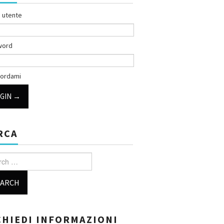
 utente
word
ordami
RCA
h for:
CHIEDI INFORMAZIONI