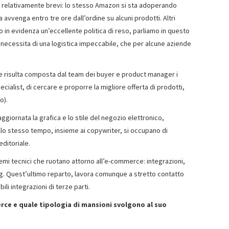
 relativamente brevi: lo stesso Amazon si sta adoperando
a avvenga entro tre ore dall’ordine su alcuni prodotti. Altri
 in evidenza un’eccellente politica di reso, parliamo in questo
a necessita di una logistica impeccabile, che per alcune aziende
he risulta composta dal team dei buyer e product manager i
ialist, di cercare e proporre la migliore offerta di prodotti,
o).
giornata la grafica e lo stile del negozio elettronico,
 Allo stesso tempo, insieme ai copywriter, si occupano di
editoriale.
temi tecnici che ruotano attorno all’e-commerce: integrazioni,
g. Quest’ultimo reparto, lavora comunque a stretto contatto
bili integrazioni di terze parti.
e e quale tipologia di mansioni svolgono al suo