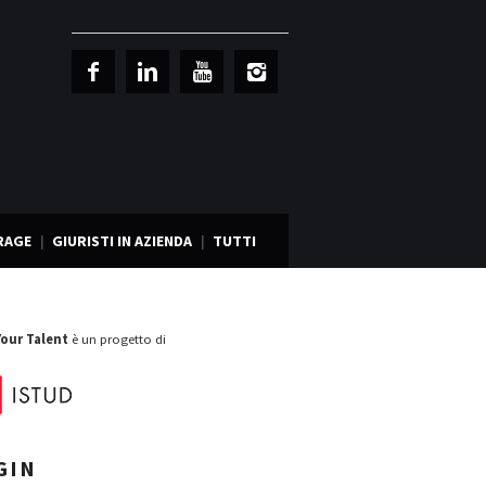
RAGE
GIURISTI IN AZIENDA
TUTTI
Your Talent
è un progetto di
GIN