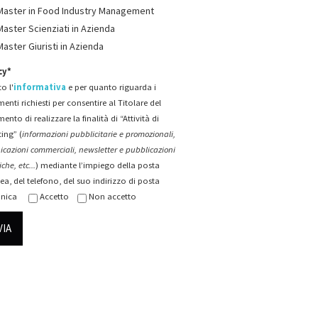
Master in Food Industry Management
Master Scienziati in Azienda
Master Giuristi in Azienda
cy*
o l'
informativa
e per quanto riguarda i
menti richiesti per consentire al Titolare del
mento di realizzare la finalità di “Attività di
ing” (
informazioni pubblicitarie e promozionali,
cazioni commerciali, newsletter e pubblicazioni
che, etc...
) mediante l’impiego della posta
ea, del telefono, del suo indirizzo di posta
onica
Accetto
Non accetto