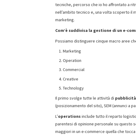
tecniche, percorso che io ho affrontato a ri
nell’ambito tecnico e, una volta scoperto il
marketing.
Com’è suddivisa la gestione di un e-co
Possiamo distinguere cinque macro aree ch
Marketing
Operation
Commercial
Creative
Technology
Il primo svolge tutte le attività di
pubblicità
(posizionamento del sito), SEM (annunci a p
L’
operations
include tutto il reparto logist
parentesi di opinione personale su questo se
maggiori in un e-commerce quella che tocca l