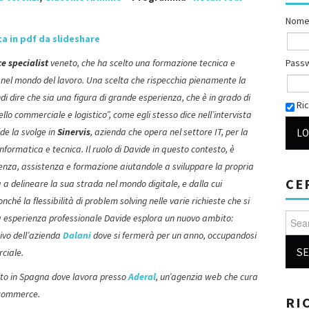
Nome
ca in pdf da slideshare
Pass
 specialist
veneto, che ha scelto una formazione tecnica e
nel mondo del lavoro. Una scelta che rispecchia pienamente la
ndi dire che sia una figura di grande esperienza, che è in grado di
Ric
o commerciale e logistico”, come egli stesso dice nell’intervista
de la svolge in
Sinervis
, azienda che opera nel settore IT, per la
formatica e tecnica. Il ruolo di Davide in questo contesto, è
enza, assistenza e formazione aiutandole a sviluppare la propria
CE
a delineare la sua strada nel mondo digitale, e dalla cui
ché la flessibilità di problem solving nelle varie richieste che si
Searc
da esperienza professionale Davide esplora un nuovo ambito:
ivo dell’azienda
Dalani
dove si fermerà per un anno, occupandosi
rciale.
erito in Spagna dove lavora presso
Aderal
, un’agenzia web che cura
e-commerce.
RI