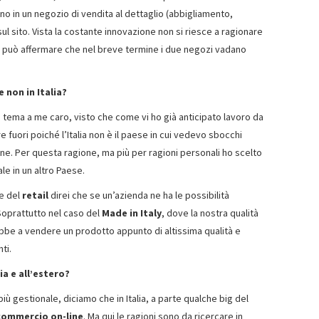
no in un negozio di vendita al dettaglio (abbigliamento,
ul sito. Vista la costante innovazione non si riesce a ragionare
 si può affermare che nel breve termine i due negozi vadano
 non in Italia?
tema a me caro, visto che come vi ho già anticipato lavoro da
 fuori poiché l’Italia non è il paese in cui vedevo sbocchi
e. Per questa ragione, ma più per ragioni personali ho scelto
ale in un altro Paese.
ne del
retail
direi che se un’azienda ne ha le possibilità
Soprattutto nel caso del
Made in Italy
, dove la nostra qualità
rebbe a vendere un prodotto appunto di altissima qualità e
ti.
ia e all’estero?
iù gestionale, diciamo che in Italia, a parte qualche big del
commercio on-line
. Ma qui le ragioni sono da ricercare in