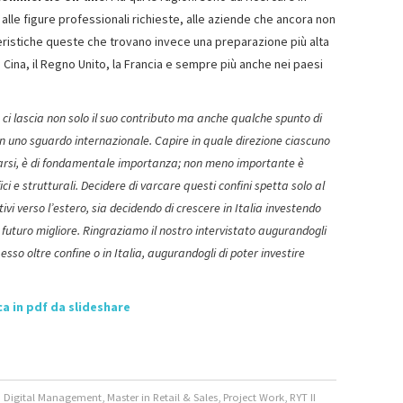
, alle figure professionali richieste, alle aziende che ancora non
eristiche queste che trovano invece una preparazione più alta
 la Cina, il Regno Unito, la Francia e sempre più anche nei paesi
ci lascia non solo il suo contributo ma anche qualche spunto di
on uno sguardo internazionale. Capire in quale direzione ciascuno
zzarsi, è di fondamentale importanza; non meno importante è
ci e strutturali. Decidere di varcare questi confini spetta solo al
ivi verso l’estero, sia decidendo di crescere in Italia investendo
n futuro migliore. Ringraziamo il nostro intervistato augurandogli
esso oltre confine o in Italia, augurandogli di poter investire
ca in pdf da slideshare
d Digital Management
,
Master in Retail & Sales
,
Project Work
,
RYT II