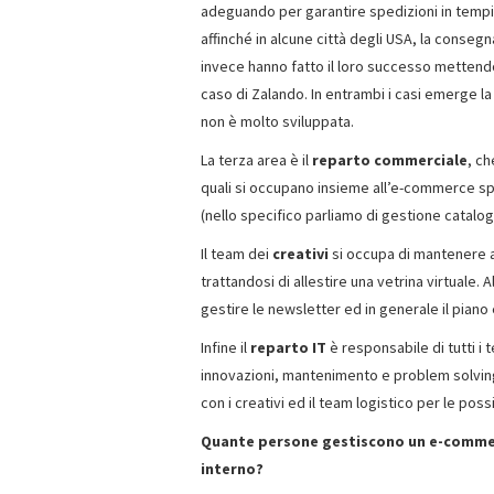
adeguando per garantire spedizioni in tempi
affinché in alcune città degli USA, la consegn
invece hanno fatto il loro successo mettendo
caso di Zalando. In entrambi i casi emerge l
non è molto sviluppata.
La terza area è il
reparto commerciale
, c
quali si occupano insieme all’e-commerce spec
(nello specifico parliamo di gestione catalog
Il team dei
creativi
si occupa di mantenere ag
trattandosi di allestire una vetrina virtuale.
gestire le newsletter ed in generale il piano 
Infine il
reparto IT
è responsabile di tutti i 
innovazioni, mantenimento e problem solvin
con i creativi ed il team logistico per le possi
Quante persone gestiscono un e-commerc
interno?