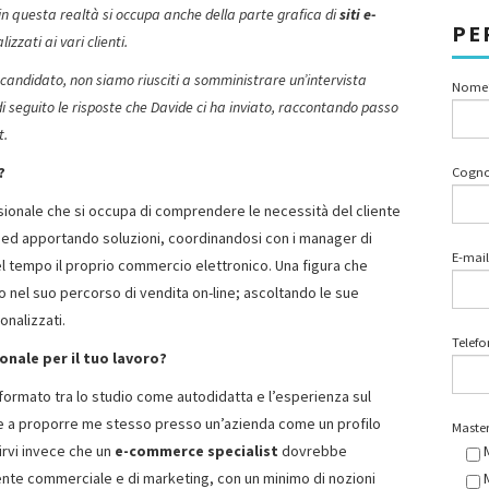
in questa realtà si occupa anche della parte grafica di
siti e-
PE
zzati ai vari clienti.
 candidato, non siamo riusciti a somministrare un’intervista
Nome
di seguito le risposte che Davide ci ha inviato, raccontando passo
t.
?
Cogn
sionale che si occupa di comprendere le necessità del cliente
ed apportando soluzioni, coordinandosi con i manager di
E-mail
nel tempo il proprio commercio elettronico. Una figura che
 nel suo percorso di vendita on-line; ascoltando le sue
nalizzati.
Telef
onale per il tuo lavoro?
formato tra lo studio come autodidatta e l’esperienza sul
re a proporre me stesso presso un’azienda come un profilo
Master
irvi invece che un
e-commerce specialist
dovrebbe
ente commerciale e di marketing, con un minimo di nozioni