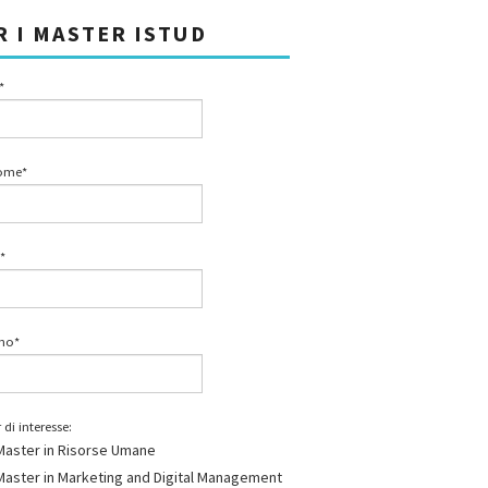
R I MASTER ISTUD
*
ome*
*
ono*
 di interesse:
Master in Risorse Umane
Master in Marketing and Digital Management