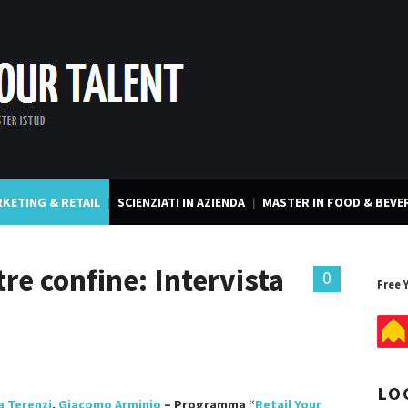
KETING & RETAIL
SCIENZIATI IN AZIENDA
MASTER IN FOOD & BEVE
re confine: Intervista
0
Free 
LO
a Terenzi
,
Giacomo Arminio
– Programma “
Retail Your