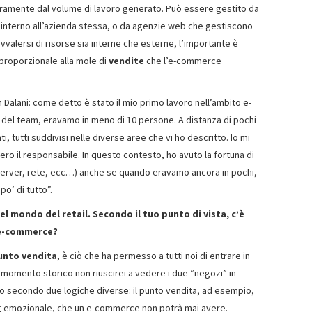
uramente dal volume di lavoro generato. Può essere gestito da
m interno all’azienda stessa, o da agenzie web che gestiscono
valersi di risorse sia interne che esterne, l’importante è
 proporzionale alla mole di
vendite
che l’e-commerce
 Dalani: come detto è stato il mio primo lavoro nell’ambito e-
 del team, eravamo in meno di 10 persone. A distanza di pochi
i, tutti suddivisi nelle diverse aree che vi ho descritto. Io mi
e ero il responsabile. In questo contesto, ho avuto la fortuna di
 (server, rete, ecc…) anche se quando eravamo ancora in pochi,
o’ di tutto”.
 mondo del retail. Secondo il tuo punto di vista, c’è
l’e-commerce?
punto vendita
, è ciò che ha permesso a tutti noi di entrare in
 momento storico non riuscirei a vedere i due “negozi” in
 secondo due logiche diverse: il
punto vendita
, ad esempio,
ting emozionale, che un e-commerce non potrà mai avere.