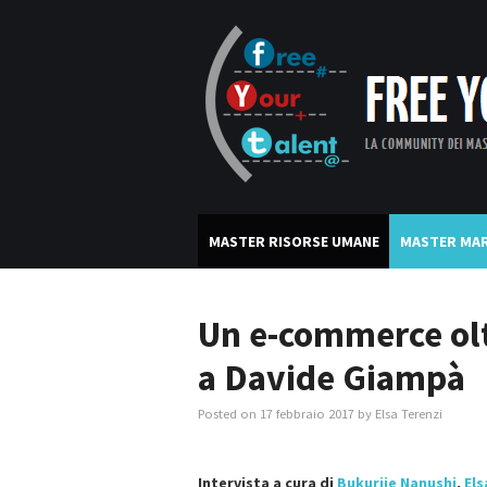
MASTER RISORSE UMANE
MASTER MAR
Un e-commerce olt
a Davide Giampà
Posted on
17 febbraio 2017
by
Elsa Terenzi
Intervista a cura di
Bukurije Nanushi
,
Els