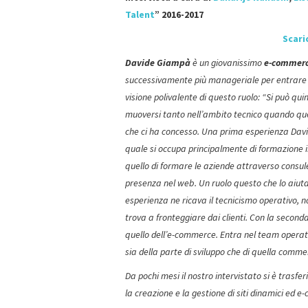
Talent
” 2016-2017
Scari
Davide Giampà
è un giovanissimo
e-commerce
successivamente più manageriale per entrare 
visione polivalente di questo ruolo: “Si può qui
muoversi tanto nell’ambito tecnico quando quell
che ci ha concesso. Una prima esperienza Davi
quale si occupa principalmente di formazione in
quello di formare le aziende attraverso consul
presenza nel web. Un ruolo questo che lo aiuta 
esperienza ne ricava il tecnicismo operativo, non
trova a fronteggiare dai clienti. Con la secon
quello dell’e-commerce. Entra nel team operat
sia della parte di sviluppo che di quella comme
Da pochi mesi il nostro intervistato si è trasf
la creazione e la gestione di siti dinamici ed 