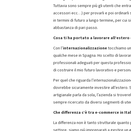
Tuttavia sono sempre più gli utenti che entra
accessori ecc…) per provarli e poi ordinarli s
in termini di futuro a lungo termine, per cui
abbastanza di pari passo.
Cosa ti ha portato a lavorare all’estero e
Con l’
internazionalizzazione
tocchiamo un 
qualche mese in Spagna. Ho scelto di lavorare
professionali adeguati per questa profession
di costruire il mio futuro lavorativo e person
Per quel che riguarda l’internazionalizzazio
dovrebbe sicuramente investire all’estero. 
artigianale parla da sola, l’azienda si trove
sempre ricercato da diversi segmenti di uten
Che differenza c’è tra e-commerce in Ital
La differenza non è tanto strutturale quanto p
settore, siamo più impreparati a gestire un